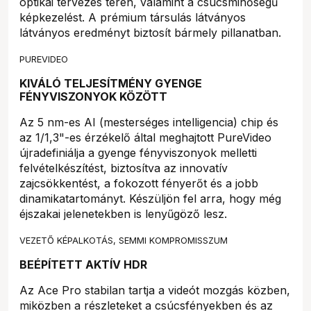
optikai tervezés terén, valamint a csúcsminőségű
képkezelést. A prémium társulás látványos
látványos eredményt biztosít bármely pillanatban.
PUREVIDEO
KIVÁLÓ TELJESÍTMÉNY GYENGE
FÉNYVISZONYOK KÖZÖTT
Az 5 nm-es AI (mesterséges intelligencia) chip és
az 1/1,3"-es érzékelő által meghajtott PureVideo
újradefiniálja a gyenge fényviszonyok melletti
felvételkészítést, biztosítva az innovatív
zajcsökkentést, a fokozott fényerőt és a jobb
dinamikatartományt. Készüljön fel arra, hogy még
éjszakai jelenetekben is lenyűgöző lesz.
VEZETŐ KÉPALKOTÁS, SEMMI KOMPROMISSZUM
BEÉPÍTETT AKTÍV HDR
Az Ace Pro stabilan tartja a videót mozgás közben,
miközben a részleteket a csúcsfényekben és az