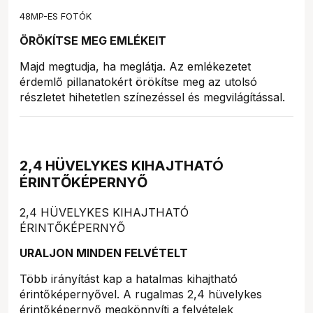
48MP-ES FOTÓK
ÖRÖKÍTSE MEG EMLÉKEIT
Majd megtudja, ha meglátja. Az emlékezetet
érdemlő pillanatokért örökítse meg az utolsó
részletet hihetetlen színezéssel és megvilágítással.
2,4 HÜVELYKES KIHAJTHATÓ
ÉRINTŐKÉPERNYŐ
2,4 HÜVELYKES KIHAJTHATÓ
ÉRINTŐKÉPERNYŐ
URALJON MINDEN FELVÉTELT
Több irányítást kap a hatalmas kihajtható
érintőképernyővel. A rugalmas 2,4 hüvelykes
érintőképernyő megkönnyíti a felvételek