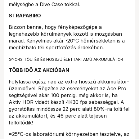
mélységbe a Dive Case tokkal.
STRAPABÍRÓ
Bízzon benne, hogy fényképezőgépe a
legnehezebb körülmények között is mozgásban
marad. Kényelmes akár -20°C hőmérsékleten is a
megbízható téli sportfotózás érdekében.
GYORS TÖLTÉS ÉS HOSSZÚ ÉLETTARTAMÚ AKKUMULÁTOR
TÖBB IDŐ AZ AKCIÓBAN
Folytassa egész nap az extra hosszú akkumulátor-
üzemidővel. Rögzítse az eseményeket az Ace Pro
segítségével akár 100 percig, még akkor is, ha
Aktív HDR videót készít 4K30 fps sebességgel. A
gyorstöltés mindössze 22 perc alatt 80%-ra tölti fel
az akkumulátort, és 46 perc alatt teljesen
feltöltődik!
*25°C-os laboratóriumi környezetben tesztelve, az