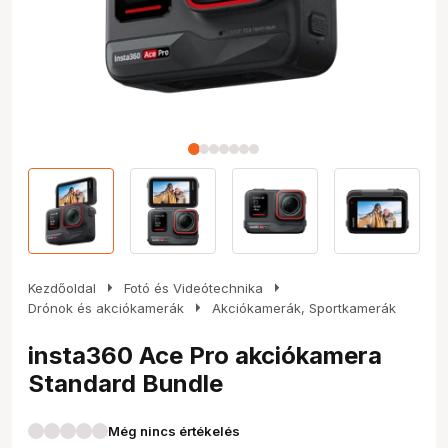
arrow_right
arrow_right
Kezdőoldal
Fotó és Videótechnika
arrow_right
Drónok és akciókamerák
Akciókamerák, Sportkamerák
insta360 Ace Pro akciókamera
Standard Bundle
Még nincs értékelés