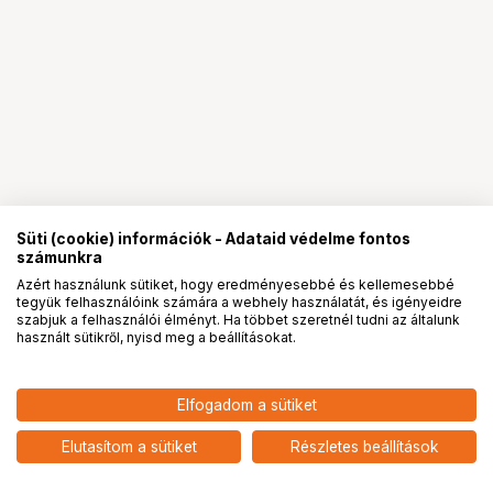
Süti (cookie) információk - Adataid védelme fontos
számunkra
Azért használunk sütiket, hogy eredményesebbé és kellemesebbé
tegyük felhasználóink számára a webhely használatát, és igényeidre
PRO
partnerségek
szabjuk a felhasználói élményt. Ha többet szeretnél tudni az általunk
használt sütikről, nyisd meg a beállításokat.
116 900
HUF
Elfogadom a sütiket
nettó: 92 047 HUF
insta360 Ace Pro akciókamera
Standard Bundle
add
Elutasítom a sütiket
Részletes beállítások