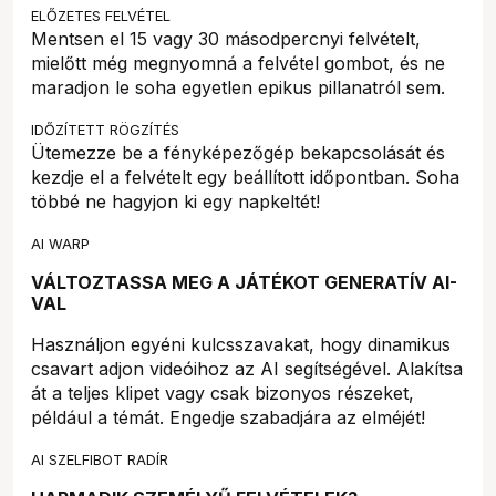
ELŐZETES FELVÉTEL
Mentsen el 15 vagy 30 másodpercnyi felvételt,
mielőtt még megnyomná a felvétel gombot, és ne
maradjon le soha egyetlen epikus pillanatról sem.
IDŐZÍTETT RÖGZÍTÉS
Ütemezze be a fényképezőgép bekapcsolását és
kezdje el a felvételt egy beállított időpontban. Soha
többé ne hagyjon ki egy napkeltét!
AI WARP
VÁLTOZTASSA MEG A JÁTÉKOT GENERATÍV AI-
VAL
Használjon egyéni kulcsszavakat, hogy dinamikus
csavart adjon videóihoz az AI segítségével. Alakítsa
át a teljes klipet vagy csak bizonyos részeket,
például a témát. Engedje szabadjára az elméjét!
AI SZELFIBOT RADÍR