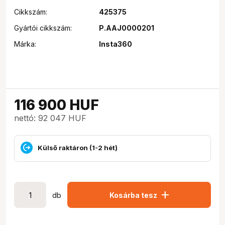
Cikkszám:
425375
Gyártói cikkszám:
P.AAJ0000201
Márka:
Insta360
116 900
HUF
nettó: 92 047 HUF
Külső raktáron (1-2 hét)
add
db
Kosárba tesz