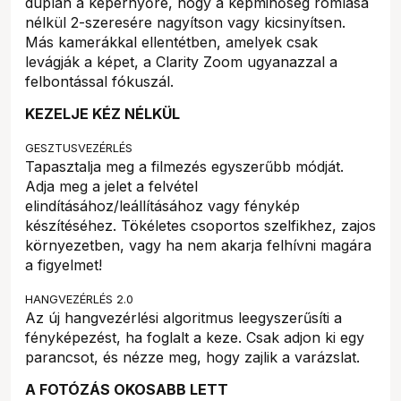
duplán a képernyőre, hogy a képminőség romlása
nélkül 2-szeresére nagyítson vagy kicsinyítsen.
Más kamerákkal ellentétben, amelyek csak
levágják a képet, a Clarity Zoom ugyanazzal a
felbontással fókuszál.
KEZELJE KÉZ NÉLKÜL
GESZTUSVEZÉRLÉS
Tapasztalja meg a filmezés egyszerűbb módját.
Adja meg a jelet a felvétel
elindításához/leállításához vagy fénykép
készítéséhez. Tökéletes csoportos szelfikhez, zajos
környezetben, vagy ha nem akarja felhívni magára
a figyelmet!
HANGVEZÉRLÉS 2.0
Az új hangvezérlési algoritmus leegyszerűsíti a
fényképezést, ha foglalt a keze. Csak adjon ki egy
parancsot, és nézze meg, hogy zajlik a varázslat.
A FOTÓZÁS OKOSABB LETT