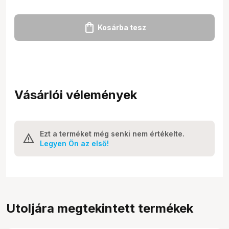
shopping_bag
Kosárba tesz
Vásárlói vélemények
Ezt a terméket még senki nem értékelte.
Legyen Ön az első!
Utoljára megtekintett termékek