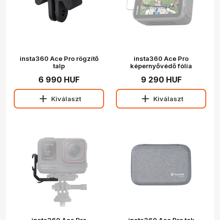
insta360 Ace Pro rögzítő
insta360 Ace Pro
talp
képernyővédő fólia
6 990 HUF
9 290 HUF
add
add
Kiválaszt
Kiválaszt