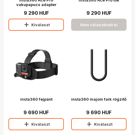
insta360 Ace Pro
insta360 Ace Pro tok
vakupapucs adapter
9 290 HUF
9 290 HUF
add
Kiválaszt
Nem választható ki
insta360 fejpánt
insta360 majom fark rögzítő
9 690 HUF
9 690 HUF
add
add
Kiválaszt
Kiválaszt