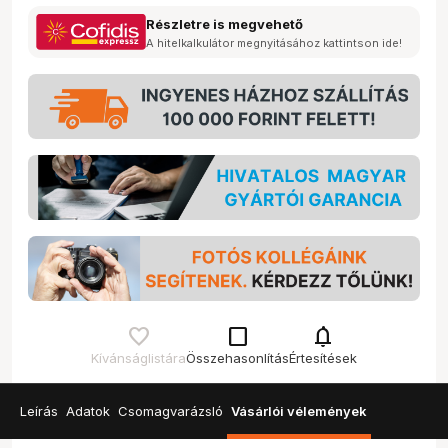
Részletre is megvehető
A hitelkalkulátor megnyitásához kattintson ide!
check_box_outline_blank
notifications
Kívánságlistára
Összehasonlítás
Értesítések
Leírás
Adatok
Csomagvarázsló
Vásárlói vélemények