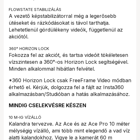
FLOWSTATE STABILIZÁLÁS
A vezető képstabilizátorral még a legerősebb
ütéseket és rázkódásokat is távol tarthatja.
Lehetetlenül gördülékeny videók, függetlenül az
akciótól.
360° HORIZON LOCK
Fokozza fel az akciót, és tartsa videóit tökéletesen
vízszintesen a 360°-os Horizon Lock segítségével.
Minden alkalommal hibátlan felvétel.
*360 Horizon Lock csak FreeFrame Video módban
érhető el. Kérjük, dolgozza fel a fájlt az Insta360
alkalmazásban/Studióban a hatás alkalmazásához.
MINDIG CSELEKVÉSRE KÉSZEN
10 M-IG VÍZÁLLÓ
Kalandra tervezve. Az Ace és az Ace Pro 10 méter
mélységig vízálló, ami több mint elegendő a vad víz
alatti kalandokhoz. Vigye le a kamerát 60 m