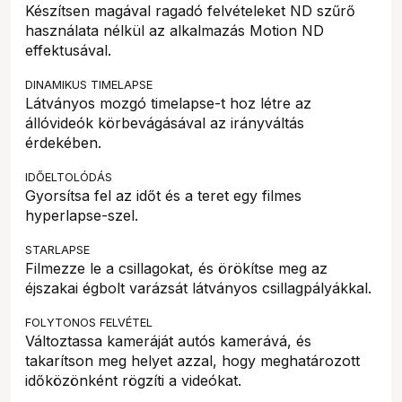
Készítsen magával ragadó felvételeket ND szűrő
használata nélkül az alkalmazás Motion ND
effektusával.
DINAMIKUS TIMELAPSE
Látványos mozgó timelapse-t hoz létre az
állóvideók körbevágásával az irányváltás
érdekében.
IDŐELTOLÓDÁS
Gyorsítsa fel az időt és a teret egy filmes
hyperlapse-szel.
STARLAPSE
Filmezze le a csillagokat, és örökítse meg az
éjszakai égbolt varázsát látványos csillagpályákkal.
FOLYTONOS FELVÉTEL
Változtassa kameráját autós kamerává, és
takarítson meg helyet azzal, hogy meghatározott
időközönként rögzíti a videókat.