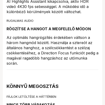
AI Highlights Assistant kikapcsolva, aktív HDR
videó 4K30 fps sebességgel. A működési idő a
különböző körülmények között változhat.
RUGALMAS AUDIO
RÖGZÍTSE A HANGOT A MEGFELELŐ MÓDON
Az optimális hangrögzítés érdekében váltson a
három hangmód között. Használja a sztereót az
általános hanghoz, a szélcsökkentést a szélzaj
csökkentéséhez, a Direction Focus funkciót pedig a
magával ragadóbb hangzáshoz az utómunka
során.
KÖNNYŰ MEGOSZTÁS
FÁJLOK LETÖLTÉSE A HÁTTÉRBEN
NINCS TÖBB VÁRAKOZÁS