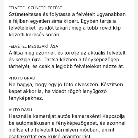
FELVÉTEL SZÜNETELTETÉSE
Szüneteltesse és folytassa a felvételt ugyanabban
a fájlban egyetlen sima klipért. Egyben tartja a
felvételeket, és időt takarít meg a több rövid klip
közötti keresés során.
FELVÉTEL MEGSZAKÍTÁSA
Állítsa meg azonnal, és törölje az aktuális felvételt,
és kezdje újra. Tartsa kézben a fényképezőgép
tárhelyét, és csak a legjobb felvételeket nézze át.
PHOTO GRAB
Ne hagyja, hogy egy jó fotó elvesszen. Készítsen
képet akkor is, ha videót rögzít lenyűgöző
fényképekhez.
AUTO DASH
Használja kameráját autós kameraként! Kapcsolja
be automatikusan a fényképezőgépet, és azonnal
indítsa el a felvételt bármilyen módban, amint
csatlakoztat egy külső áramforrást.