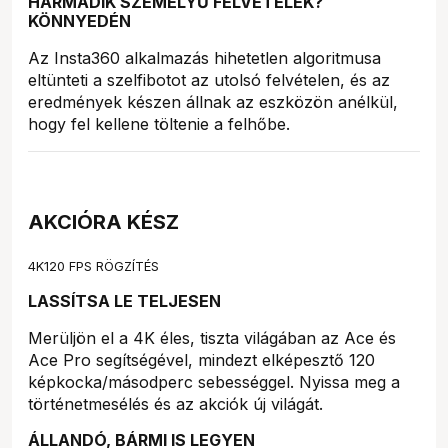
HARMADIK SZEMÉLYŰ FELVÉTELEK?
KÖNNYEDÉN
Az Insta360 alkalmazás hihetetlen algoritmusa
eltünteti a szelfibotot az utolsó felvételen, és az
eredmények készen állnak az eszközön anélkül,
hogy fel kellene töltenie a felhőbe.
AKCIÓRA KÉSZ
4K120 FPS RÖGZÍTÉS
LASSÍTSA LE TELJESEN
Merüljön el a 4K éles, tiszta világában az Ace és
Ace Pro segítségével, mindezt elképesztő 120
képkocka/másodperc sebességgel. Nyissa meg a
történetmesélés és az akciók új világát.
ÁLLANDÓ, BÁRMI IS LEGYEN