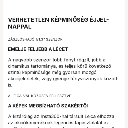
VERHETETLEN KÉPMINŐSÉG ÉJJEL-
NAPPAL
ZÁSZLÓSHAJÓ 1/1.3" SZENZOR
EMELJE FELJEBB A LÉCET
A nagyobb szenzor több fényt rögzít, jobb a
dinamikus tartománya, és teljes körű következő
szintű képminősége még gyorsan mozgó
akciójelenetek, vagy gyenge fényviszonyok között
is.
A LEICA-VAL KÖZÖSEN FEJLESZTVE
A KÉPEK MEGBÍZHATÓ SZAKÉRTŐI
A kizárólag az Insta360-nal társult Leica elhozza
az akciókameráknak legendás tapasztalatát az