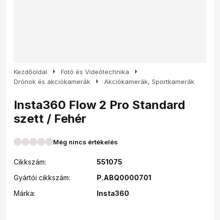
arrow_right
arrow_right
Kezdőoldal
Fotó és Videótechnika
arrow_right
Drónok és akciókamerák
Akciókamerák, Sportkamerák
Insta360 Flow 2 Pro Standard
szett / Fehér
Még nincs értékelés
Cikkszám:
551075
Gyártói cikkszám:
P.ABQ0000701
Márka:
Insta360