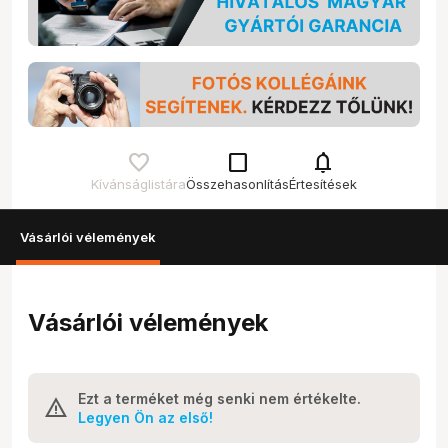
check_box_outline_blank
notifications
Kívánságlistára
Összehasonlítás
Értesítések
Vásárlói vélemények
Vásárlói vélemények
Ezt a terméket még senki nem értékelte.
Legyen Ön az első!