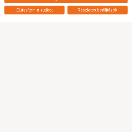
nettó: 47 165 HUF
Insta360 Flow 2 Pro Standard
szett / Fehér
add
Elutasítom a sütiket
Részletes beállítások
Ugrás az oldal tetejére
Segítség a vásárláshoz
Fizetési lehetőségek
Szállítással kapcsolatos részletek
Reklamáció és termékvisszaküldés
Fogyasztói elállás
Adattörlő kódok
Cofidis Express áruhitel
Lízing lehetőségek
Ajándékutalvány