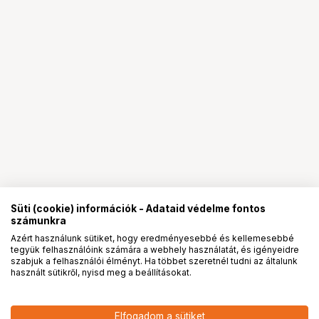
Süti (cookie) információk - Adataid védelme fontos
számunkra
Azért használunk sütiket, hogy eredményesebbé és kellemesebbé
tegyük felhasználóink számára a webhely használatát, és igényeidre
PRO
partnerségek
szabjuk a felhasználói élményt. Ha többet szeretnél tudni az általunk
használt sütikről, nyisd meg a beállításokat.
59 900
HUF
Elfogadom a sütiket