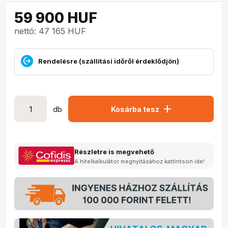
59 900
HUF
nettó: 47 165 HUF
Rendelésre (szállítási időről érdeklődjön)
add
db
Kosárba tesz
Részletre is megvehető
A hitelkalkulátor megnyitásához kattintson ide!