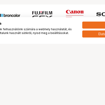
a
 felhasználóink számára a webhely használatát, és
alunk használt sütikről, nyisd meg a beállításokat.
Elut
 meg minket!
További oldalaink
tkozunk
Fotókönyv
 véleménye rólunk
Fotólabor
óterem és Stúdió
Digitalizálás
vények
PhaseOne
tya
Bluechip
tya
Problog
Program
Márkáink