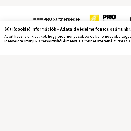
PRO
partnerségek:
Süti (cookie) információk - Adataid védelme fontos számunkr
Azért használunk sütiket, hogy eredményesebbé és kellemesebbé tegyük
igényeidre szabjuk a felhasználói élményt. Ha többet szeretnél tudni az ált
Segítség a vásárláshoz
Ismerj
Fizetési lehetőségek
Bemuta
Szállítással kapcsolatos részletek
Vevőink
Reklamáció és termékvisszaküldés
Bemutat
Fogyasztói elállás
Rendez
Adattörlő kódok
Diákkár
Cofidis Express áruhitel
VIP kár
Lízing lehetőségek
Talent 