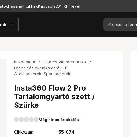
atok
Használt cikkek
Kapcsolat
GYIK
Hírlevél
arrow_drop_down
ink
arrow_right
arrow_right
Kezdőoldal
Fotó és Videótechnika
arrow_right
Drónok és akciókamerák
Akciókamerák, Sportkamerák
Insta360 Flow 2 Pro
Tartalomgyártó szett /
Szürke
Még nincs értékelés
Cikkszám:
551074