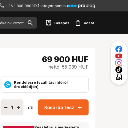
+36 1 808 9888
info@tripont.hu
account_box
shopping_bag
Belépés
Kosár
69 900
HUF
nettó: 55 039 HUF
local_post_office
Rendelésre (szállítási időről
érdeklődjön)
add
db
Kosárba tesz
Részletre is megvehető