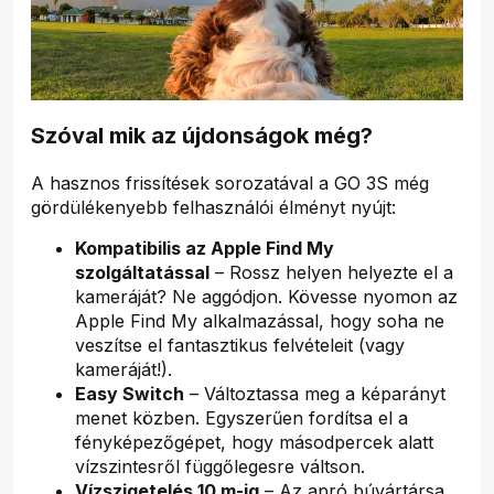
Szóval mik az újdonságok még?
A hasznos frissítések sorozatával a GO 3S még
gördülékenyebb felhasználói élményt nyújt:
Kompatibilis az Apple Find My
szolgáltatással
– Rossz helyen helyezte el a
kameráját? Ne aggódjon. Kövesse nyomon az
Apple Find My alkalmazással, hogy soha ne
veszítse el fantasztikus felvételeit (vagy
kameráját!).
Easy Switch
– Változtassa meg a képarányt
menet közben. Egyszerűen fordítsa el a
fényképezőgépet, hogy másodpercek alatt
vízszintesről függőlegesre váltson.
Vízszigetelés 10 m-ig
– Az apró búvártársa