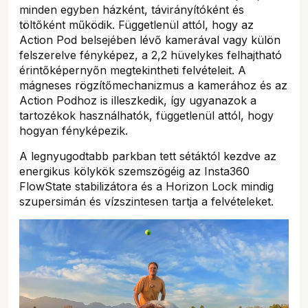
minden egyben házként, távirányítóként és
töltőként működik. Függetlenül attól, hogy az
Action Pod belsejében lévő kamerával vagy külön
felszerelve fényképez, a 2,2 hüvelykes felhajtható
érintőképernyőn megtekintheti felvételeit. A
mágneses rögzítőmechanizmus a kamerához és az
Action Podhoz is illeszkedik, így ugyanazok a
tartozékok használhatók, függetlenül attól, hogy
hogyan fényképezik.
A legnyugodtabb parkban tett sétáktól kezdve az
energikus kölykök szemszögéig az Insta360
FlowState stabilizátora és a Horizon Lock mindig
szupersimán és vízszintesen tartja a felvételeket.