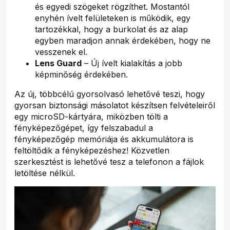
és egyedi szögeket rögzíthet. Mostantól
enyhén ívelt felületeken is működik, egy
tartozékkal, hogy a burkolat és az alap
egyben maradjon annak érdekében, hogy ne
vesszenek el.
Lens Guard
– Új ívelt kialakítás a jobb
képminőség érdekében.
Az új, többcélú gyorsolvasó lehetővé teszi, hogy
gyorsan biztonsági másolatot készítsen felvételeiről
egy microSD-kártyára, miközben tölti a
fényképezőgépet, így felszabadul a
fényképezőgép memóriája és akkumulátora is
feltöltődik a fényképezéshez! Közvetlen
szerkesztést is lehetővé tesz a telefonon a fájlok
letöltése nélkül.