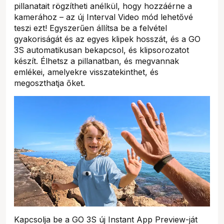
pillanatait rögzítheti anélkül, hogy hozzáérne a
kamerához – az új Interval Video mód lehetővé
teszi ezt! Egyszerűen állítsa be a felvétel
gyakoriságát és az egyes klipek hosszát, és a GO
3S automatikusan bekapcsol, és klipsorozatot
készít. Élhetsz a pillanatban, és megvannak
emlékei, amelyekre visszatekinthet, és
megoszthatja őket.
Kapcsolja be a GO 3S új Instant App Preview-ját