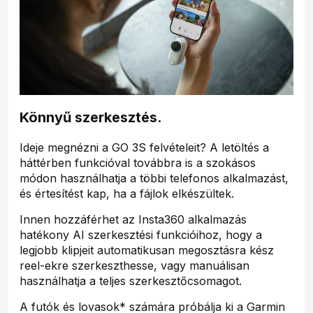
Könnyű szerkesztés.
Ideje megnézni a GO 3S felvételeit? A letöltés a
háttérben funkcióval továbbra is a szokásos
módon használhatja a többi telefonos alkalmazást,
és értesítést kap, ha a fájlok elkészültek.
Innen hozzáférhet az Insta360 alkalmazás
hatékony AI szerkesztési funkcióihoz, hogy a
legjobb klipjeit automatikusan megosztásra kész
reel-ekre szerkeszthesse, vagy manuálisan
használhatja a teljes szerkesztőcsomagot.
A futók és lovasok* számára próbálja ki a Garmin