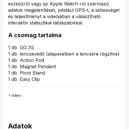
eszközről vagy az Apple Watch-ról származó
adatok megjelenítését, például GPS-t, a sebességet
és teljesítményt a videójában a választható
interaktív statisztikai táblázatokkal.
A csomag tartalma
1 db GO 3S
1 db lencsevédő (alapesetben a lencsére rögzítve)
1 db Action Pod
1 db Magnet Pendant
1 db Pivot Stand
1 db Easy Clip
* riders
Adatok