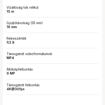
Vízállóság tok nélkül
10 m
Gyújtótávolság (35 mm)
16 mm
Rekeszérték
f/2.8
Támogatott videóformátumok
MP4
Állóképfelbontás
9 MP
Támogatott felbontás
4K@30fps