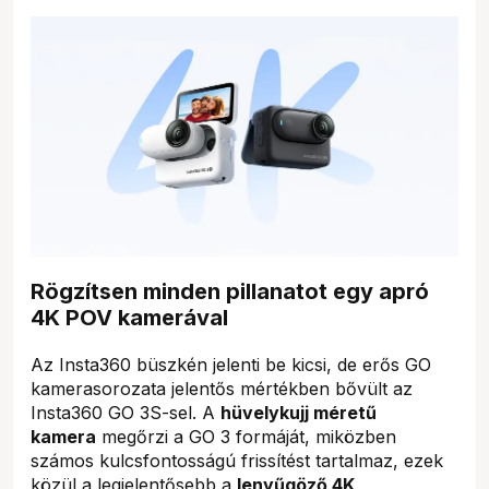
Rögzítsen minden pillanatot egy apró
4K POV kamerával
Az Insta360 büszkén jelenti be kicsi, de erős GO
kamerasorozata jelentős mértékben bővült az
Insta360 GO 3S-sel. A
hüvelykujj méretű
kamera
megőrzi a GO 3 formáját, miközben
számos kulcsfontosságú frissítést tartalmaz, ezek
közül a legjelentősebb a
lenyűgöző 4K