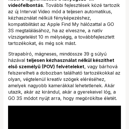
videófelbontás
. További fejlesztések közé tartozik
az új Interval Video mód a teljesen automatikus,
kézhasználat nélküli fényképezéshez,
kompatibilitást az Apple Find My hálózattal a GO
3S megtalálásához, ha az elveszne, a natív
vízszigetelést 10 m mélységig, a továbbfejlesztett
tartozékokat, és még sok mást.
Strapabíró, mágneses, mindössze 39 g súlyú
házával
teljesen kézhasználat nélkül készíthet
első személyű (POV) felvételeket
, vagy bárhová
felszerelheti a dobozban található tartozékokkal az
olyan, végtelenül kreatív szögek eléréséhez,
amelyek nagyobb kamerákkal lehetetlenek. Akár
utazik, akár az kirándul, akár a gyerekeivel lóg, a
GO 3S módot nyújt arra, hogy megörökítse életét.