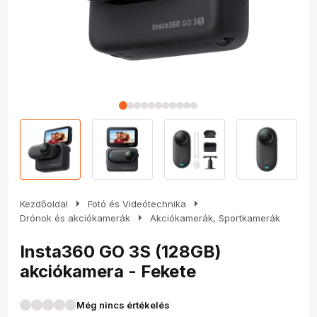
arrow_right
arrow_right
Kezdőoldal
Fotó és Videótechnika
arrow_right
Drónok és akciókamerák
Akciókamerák, Sportkamerák
Insta360 GO 3S (128GB)
akciókamera - Fekete
Még nincs értékelés