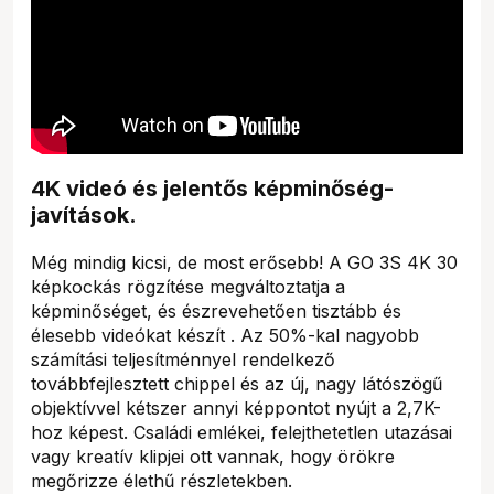
4K videó és jelentős képminőség-
javítások.
Még mindig kicsi, de most erősebb! A GO 3S 4K 30
képkockás rögzítése megváltoztatja a
képminőséget, és észrevehetően tisztább és
élesebb videókat készít . Az 50%-kal nagyobb
számítási teljesítménnyel rendelkező
továbbfejlesztett chippel és az új, nagy látószögű
objektívvel kétszer annyi képpontot nyújt a 2,7K-
hoz képest. Családi emlékei, felejthetetlen utazásai
vagy kreatív klipjei ott vannak, hogy örökre
megőrizze élethű részletekben.