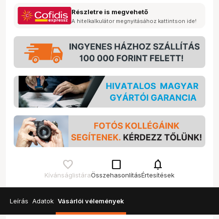
Részletre is megvehető
A hitelkalkulátor megnyitásához kattintson ide!
check_box_outline_blank
notifications
Kívánságlistára
Összehasonlítás
Értesítések
Leírás
Adatok
Vásárlói vélemények