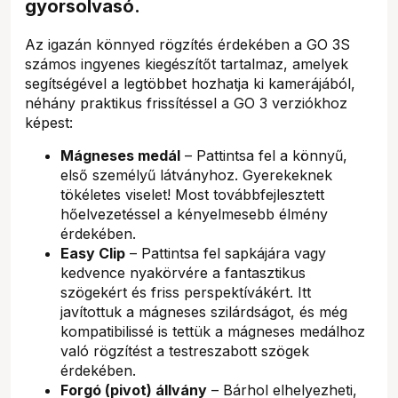
gyorsolvasó.
Az igazán könnyed rögzítés érdekében a GO 3S
számos ingyenes kiegészítőt tartalmaz, amelyek
segítségével a legtöbbet hozhatja ki kamerájából,
néhány praktikus frissítéssel a GO 3 verziókhoz
képest:
Mágneses medál
– Pattintsa fel a könnyű,
első személyű látványhoz. Gyerekeknek
tökéletes viselet! Most továbbfejlesztett
hőelvezetéssel a kényelmesebb élmény
érdekében.
Easy Clip
– Pattintsa fel sapkájára vagy
kedvence nyakörvére a fantasztikus
szögekért és friss perspektívákért. Itt
javítottuk a mágneses szilárdságot, és még
kompatibilissé is tettük a mágneses medálhoz
való rögzítést a testreszabott szögek
érdekében.
Forgó (pivot) állvány
– Bárhol elhelyezheti,