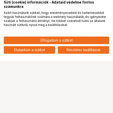
Süti (cookie) információk - Adataid védelme fontos
számunkra
Azért használunk sütiket, hogy eredményesebbé és kellemesebbé
tegyük felhasználóink számára a webhely használatát, és igényeidre
PRO
partnerségek
szabjuk a felhasználói élményt. Ha többet szeretnél tudni az általunk
használt sütikről, nyisd meg a beállításokat.
119 900
HUF
Elfogadom a sütiket
nettó: 94 409 HUF
Insta360 GO 3S (128GB)
akciókamera - Fekete
add
Elutasítom a sütiket
Részletes beállítások
Ugrás az oldal tetejére
Segítség a vásárláshoz
Fizetési lehetőségek
Szállítással kapcsolatos részletek
Reklamáció és termékvisszaküldés