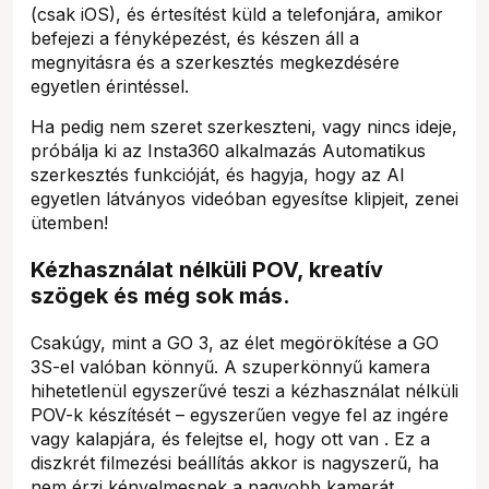
(csak iOS), és értesítést küld a telefonjára, amikor
befejezi a fényképezést, és készen áll a
megnyitásra és a szerkesztés megkezdésére
egyetlen érintéssel.
Ha pedig nem szeret szerkeszteni, vagy nincs ideje,
próbálja ki az Insta360 alkalmazás Automatikus
szerkesztés funkcióját, és hagyja, hogy az AI
egyetlen látványos videóban egyesítse klipjeit, zenei
ütemben!
Kézhasználat nélküli POV, kreatív
szögek és még sok más.
Csakúgy, mint a GO 3, az élet megörökítése a GO
3S-el valóban könnyű. A szuperkönnyű kamera
hihetetlenül egyszerűvé teszi a kézhasználat nélküli
POV-k készítését – egyszerűen vegye fel az ingére
vagy kalapjára, és felejtse el, hogy ott van . Ez a
diszkrét filmezési beállítás akkor is nagyszerű, ha
nem érzi kényelmesnek a nagyobb kamerát