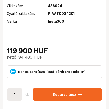
Cikkszám:
438924
Gyártói cikkszám:
P.AAT0004201
Márka:
Insta360
119 900
HUF
nettó: 94 409 HUF
Rendelésre (szállítási időről érdeklődjön)
add
db
Kosárba tesz