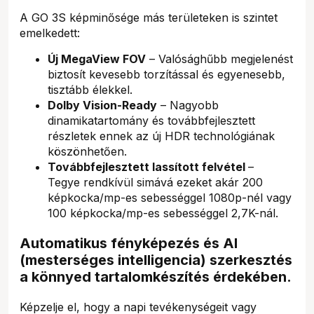
A GO 3S képminősége más területeken is szintet
emelkedett:
Új MegaView FOV
– Valósághűbb megjelenést
biztosít kevesebb torzítással és egyenesebb,
tisztább élekkel.
Dolby Vision-Ready
– Nagyobb
dinamikatartomány és továbbfejlesztett
részletek ennek az új HDR technológiának
köszönhetően.
Továbbfejlesztett lassított felvétel
–
Tegye rendkívül simává ezeket akár 200
képkocka/mp-es sebességgel 1080p-nél vagy
100 képkocka/mp-es sebességgel 2,7K-nál.
Automatikus fényképezés és AI
(mesterséges intelligencia) szerkesztés
a könnyed tartalomkészítés érdekében.
Képzelje el, hogy a napi tevékenységeit vagy