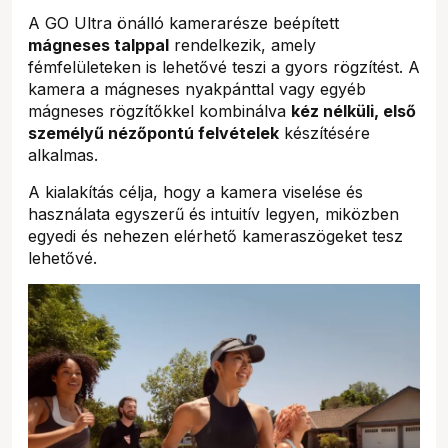
A GO Ultra önálló kamerarésze beépített
mágneses talppal
rendelkezik, amely
fémfelületeken is lehetővé teszi a gyors rögzítést. A
kamera a mágneses nyakpánttal vagy egyéb
mágneses rögzítőkkel kombinálva
kéz nélküli, első
személyű nézőpontú felvételek
készítésére
alkalmas.
A kialakítás célja, hogy a kamera viselése és
használata egyszerű és intuitív legyen, miközben
egyedi és nehezen elérhető kameraszögeket tesz
lehetővé.