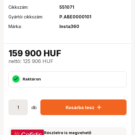
Cikkszám:
551071
Gyártói cikkszám:
P.ABE0000101
Márka:
Insta360
159 900
HUF
nettó: 125 906 HUF
Raktáron
add
db
Kosárba tesz
Részletre is megvehető