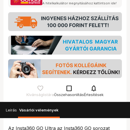
A hitelkalkulátor megnyitásához kattintson ide!
check_box_outline_blank
notifications
Kívánságlistára
Összehasonlítás
Értesítések
Leírás
Vásárlói vélemények
Az Insta360 GO Ultra az Insta360 GO sorozat