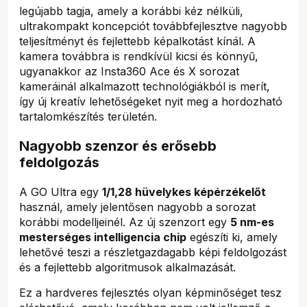
legújabb tagja, amely a korábbi kéz nélküli,
ultrakompakt koncepciót továbbfejlesztve nagyobb
teljesítményt és fejlettebb képalkotást kínál. A
kamera továbbra is rendkívül kicsi és könnyű,
ugyanakkor az Insta360 Ace és X sorozat
kameráinál alkalmazott technológiákból is merít,
így új kreatív lehetőségeket nyit meg a hordozható
tartalomkészítés területén.
Nagyobb szenzor és erősebb
feldolgozás
A GO Ultra egy
1/1,28 hüvelykes képérzékelőt
használ, amely jelentősen nagyobb a sorozat
korábbi modelljeinél. Az új szenzort egy
5 nm-es
mesterséges intelligencia chip
egészíti ki, amely
lehetővé teszi a részletgazdagabb képi feldolgozást
és a fejlettebb algoritmusok alkalmazását.
Ez a hardveres fejlesztés olyan képminőséget tesz