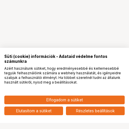
Süti (cookie) információk - Adataid védelme fontos
számunkra
Azért használunk sütiket, hogy eredményesebbé és kellemesebbé
tegyük felhasználóink számára a webhely használatát, és igényeidre
PRO
partnerségek
szabjuk a felhasználói élményt. Ha többet szeretnél tudni az általunk
használt sütikről, nyisd meg a beállításokat.
159 900
HUF
Elfogadom a sütiket
nettó: 125 906 HUF
Insta360 GO Ultra Standard
Edition / Fehér
add
Elutasítom a sütiket
Részletes beállítások
Ugrás az oldal tetejére