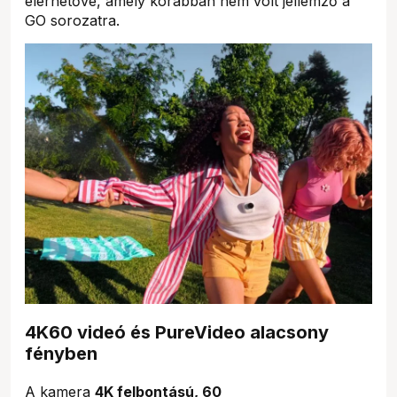
elérhetővé, amely korábban nem volt jellemző a
GO sorozatra.
4K60 videó és PureVideo alacsony
fényben
A kamera
4K felbontású, 60