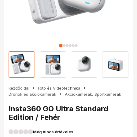
arrow_right
arrow_right
Kezdőoldal
Fotó és Videótechnika
arrow_right
Drónok és akciókamerák
Akciókamerák, Sportkamerák
Insta360 GO Ultra Standard
Edition / Fehér
Még nincs értékelés