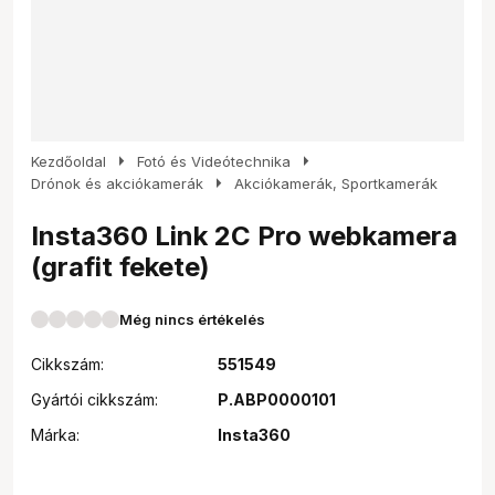
arrow_right
arrow_right
Kezdőoldal
Fotó és Videótechnika
arrow_right
Drónok és akciókamerák
Akciókamerák, Sportkamerák
Insta360 Link 2C Pro webkamera
(grafit fekete)
Még nincs értékelés
Cikkszám:
551549
Gyártói cikkszám:
P.ABP0000101
Márka:
Insta360