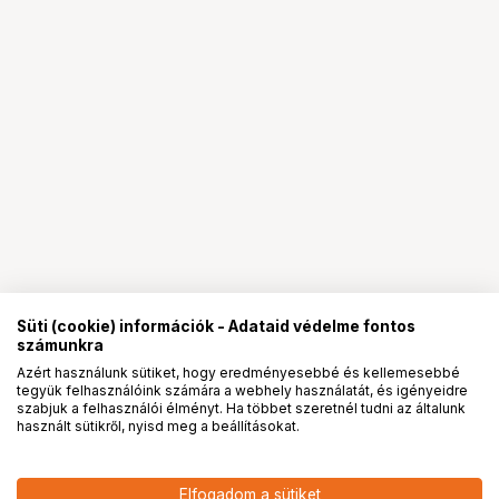
Süti (cookie) információk - Adataid védelme fontos
számunkra
Azért használunk sütiket, hogy eredményesebbé és kellemesebbé
tegyük felhasználóink számára a webhely használatát, és igényeidre
PRO
partnerségek
szabjuk a felhasználói élményt. Ha többet szeretnél tudni az általunk
használt sütikről, nyisd meg a beállításokat.
79 900
HUF
Elfogadom a sütiket