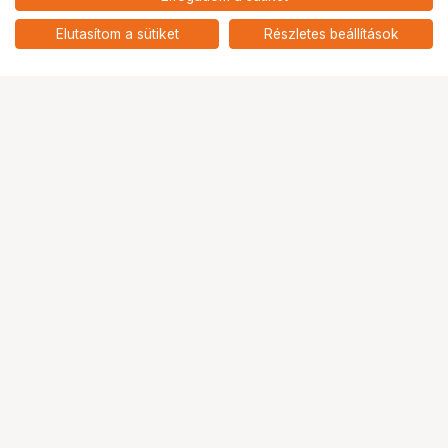
nettó: 62 913 HUF
Insta360 Link 2C Pro webkamera
(grafit fekete)
add
Elutasítom a sütiket
Részletes beállítások
Ugrás az oldal tetejére
Segítség a vásárláshoz
Fizetési lehetőségek
Szállítással kapcsolatos részletek
Reklamáció és termékvisszaküldés
Fogyasztói elállás
Adattörlő kódok
Cofidis Express áruhitel
Lízing lehetőségek
Ajándékutalvány