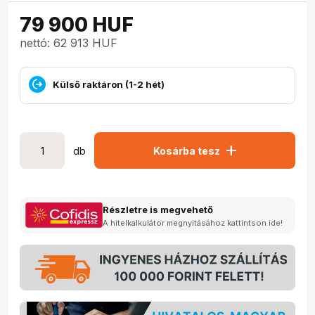
79 900
HUF
nettó: 62 913 HUF
Külső raktáron (1-2 hét)
add
db
Kosárba tesz
Részletre is megvehető
A hitelkalkulátor megnyitásához kattintson ide!