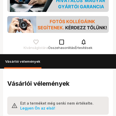
check_box_outline_blank
notifications
Kívánságlistára
Összehasonlítás
Értesítések
Vásárlói vélemények
Vásárlói vélemények
Ezt a terméket még senki nem értékelte.
Legyen Ön az első!