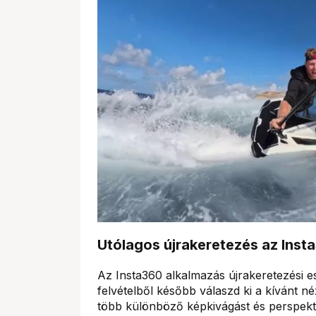
Utólagos újrakeretezés az Ins
Az Insta360 alkalmazás újrakeretezési es
felvételből később válaszd ki a kívánt n
több különböző képkivágást és perspektív