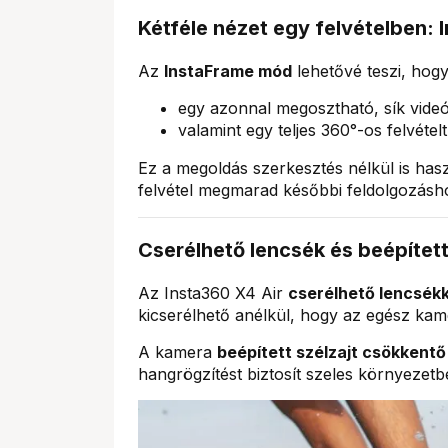
Kétféle nézet egy felvételben:
Az
InstaFrame mód
lehetővé teszi, hogy
egy azonnal megosztható, sík videót
valamint egy teljes 360°-os felvéte
Ez a megoldás szerkesztés nélkül is hasz
felvétel megmarad későbbi feldolgozásh
Cserélhető lencsék és beépítet
Az Insta360 X4 Air
cserélhető lencsékk
kicserélhető anélkül, hogy az egész kamer
A kamera
beépített szélzajt csökkent
hangrögzítést biztosít szeles környezetb