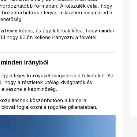
 hordozhatóbb formában. A készülék célja, hogy
és hozzáférhetőbbé tegye, miközben megmarad a
lehetőség.
zítésre
képes, és úgy lett kialakítva, hogy minden
l hogy külön kellene irányozni a felvétel
 minden irányból
 így a teljes környezet megjelenik a felvételen. Az
i, hogy a részletek utólag kivághatók és
y elveszne a képminőség.
közelítésnek köszönhetően a kamera
óval foglalkozni a rögzítés pillanatában.