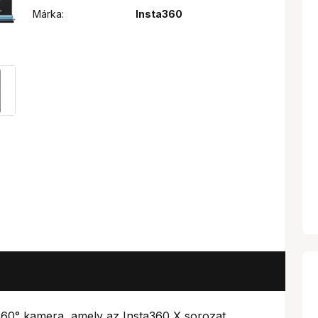
Márka:
Insta360
 360° kamera, amely az Insta360 X sorozat