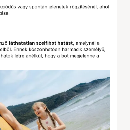
iódús vagy spontán jelenetek rögzítésénél, ahol
ása.
emző
láthatatlan szelfibot hatást
, amelynél a
ételből. Ennek köszönhetően harmadik személyű,
atók létre anélkül, hogy a bot megjelenne a