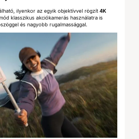
lható, ilyenkor az egyik objektívvel rögzít
4K
 mód klasszikus akciókamerás használatra is
átószöggel és nagyobb rugalmassággal.