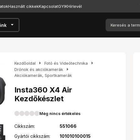
atok
Használt cikkek
Kapcsolat
GYIK
Hírlevél
arrow_drop_down
ink
arrow_right
arrow_right
Kezdőoldal
Fotó és Videótechnika
arrow_right
Drónok és akciókamerák
Akciókamerák, Sportkamerák
Insta360 X4 Air
Kezdőkészlet
Még nincs értékelés
Cikkszám:
551066
Gyártói cikkszám:
101010100015