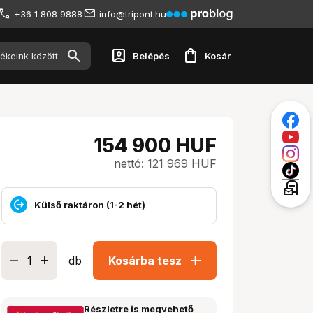
+36 1 808 9888
info@tripont.hu
account_box
shopping_bag
Belépés
Kosár
154 900
HUF
nettó: 121 969 HUF
local_post_office
Külső raktáron (1-2 hét)
add
db
Kosárba tesz
Részletre is megvehető