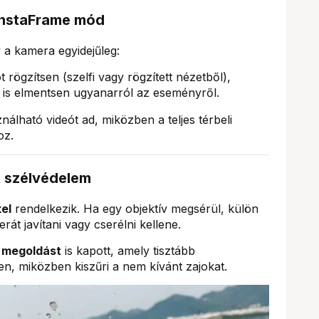
 InstaFrame mód
 a kamera egyidejűleg:
 rögzítsen (szelfi vagy rögzített nézetből),
lt is elmentsen ugyanarról az eseményről.
nálható videót ad, miközben a teljes térbeli
oz.
t szélvédelem
el
rendelkezik. Ha egy objektív megsérül, külön
át javítani vagy cserélni kellene.
ő megoldást
is kapott, amely tisztább
en, miközben kiszűri a nem kívánt zajokat.