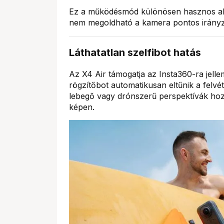
Ez a működésmód különösen hasznos akc
nem megoldható a kamera pontos irányz
Láthatatlan szelfibot hatás
Az X4 Air támogatja az Insta360-ra jell
rögzítőbot automatikusan eltűnik a felv
lebegő vagy drónszerű perspektívák hozh
képen.