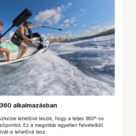
ta360 alkalmazásban
zközei lehetővé teszik, hogy a teljes 360°-os
ézőpontot. Ez a megoldás egyetlen felvételből
át is lehetővé tesz.