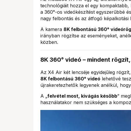
technológiáit hozza el egy kompaktabb,
a 360°-os videókészítést egyszerűbbé 
nagy felbontás és az átfogó képalkotási 
A kamera
8K felbontású 360° videórög
irányban rögzítse az eseményeket, anélkü
közben.
8K 360° videó – mindent rögzít,
Az X4 Air két lencséje egyidejűleg rögzít,
8K felbontású 360° videó
lehetővé tesz
újrakeretezhetők legyenek anélkül, hog
A „
felvétel most, kivágás később
” meg
használatakor nem szükséges a kompozíci