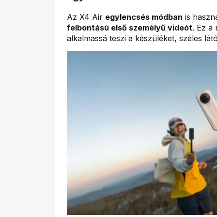
Az X4 Air
egylencsés módban
is haszná
felbontású első személyű videót
. Ez a
alkalmassá teszi a készüléket, széles l