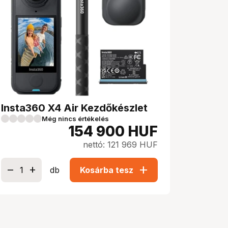
Insta360 X4 Air Kezdőkészlet
Még nincs értékelés
154 900
HUF
nettó: 121 969 HUF
add
db
Kosárba tesz