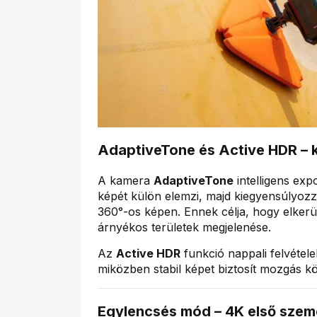
AdaptiveTone és Active HDR – 
A kamera
AdaptiveTone
intelligens exp
képét külön elemzi, majd kiegyensúlyozza
360°-os képen. Ennek célja, hogy elkerül
árnyékos területek megjelenése.
Az
Active HDR
funkció nappali felvételek
miközben stabil képet biztosít mozgás kö
Egylencsés mód – 4K első szemé