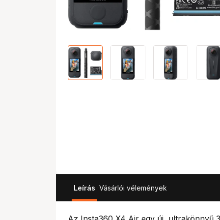
Leírás
Vásárlói vélemények
Az Insta360 X4 Air egy új, ultrakönnyű