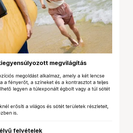
kiegyensúlyozott megvilágítás
ozíciós megoldást alkalmaz, amely a két lencse
 a fényerőt, a színeket és a kontrasztot a teljes
hető legyen a túlexponált égbolt vagy a túl sötét
nél erősíti a világos és sötét területek részleteit,
zben is.
lyű felvételek