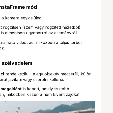
 InstaFrame mód
 a kamera egyidejűleg:
 rögzítsen (szelfi vagy rögzített nézetből),
lt is elmentsen ugyanarról az eseményről.
nálható videót ad, miközben a teljes térbeli
oz.
t szélvédelem
el
rendelkezik. Ha egy objektív megsérül, külön
át javítani vagy cserélni kellene.
ő megoldást
is kapott, amely tisztább
en, miközben kiszűri a nem kívánt zajokat.