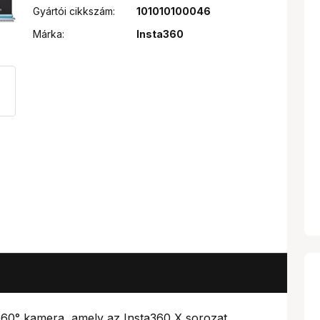
Gyártói cikkszám:
101010100046
Márka:
Insta360
 360° kamera, amely az Insta360 X sorozat