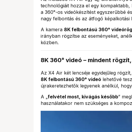
technológiáit hozza el egy kompaktabb,
a 360°-os videókészítést egyszerűbbé 
nagy felbontás és az átfogó képalkotási 
A kamera
8K felbontású 360° videórög
irányban rögzítse az eseményeket, anélkü
közben.
8K 360° videó – mindent rögzít,
Az X4 Air két lencséje egyidejűleg rögzít,
8K felbontású 360° videó
lehetővé tesz
újrakeretezhetők legyenek anélkül, hog
A „
felvétel most, kivágás később
” meg
használatakor nem szükséges a kompozíci