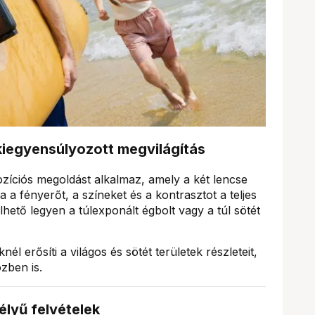
kiegyensúlyozott megvilágítás
ozíciós megoldást alkalmaz, amely a két lencse
 a fényerőt, a színeket és a kontrasztot a teljes
hető legyen a túlexponált égbolt vagy a túl sötét
nél erősíti a világos és sötét területek részleteit,
zben is.
lyű felvételek