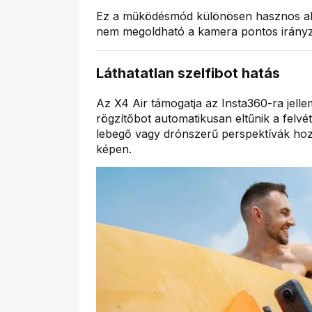
Ez a működésmód különösen hasznos akc
nem megoldható a kamera pontos irányz
Láthatatlan szelfibot hatás
Az X4 Air támogatja az Insta360-ra jell
rögzítőbot automatikusan eltűnik a felv
lebegő vagy drónszerű perspektívák hozh
képen.