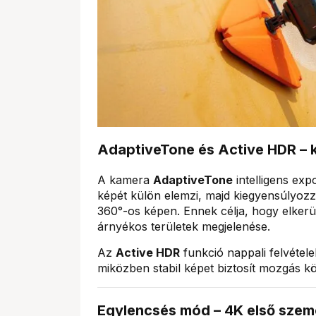
AdaptiveTone és Active HDR – 
A kamera
AdaptiveTone
intelligens exp
képét külön elemzi, majd kiegyensúlyozza
360°-os képen. Ennek célja, hogy elkerül
árnyékos területek megjelenése.
Az
Active HDR
funkció nappali felvételek
miközben stabil képet biztosít mozgás kö
Egylencsés mód – 4K első szemé