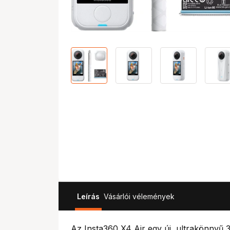
Leírás
Vásárlói vélemények
Az Insta360 X4 Air egy új, ultrakönnyű