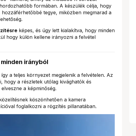
 hordozhatóbb formában. A készülék célja, hogy
és hozzáférhetőbbé tegye, miközben megmarad a
lehetőség.
zítésre
képes, és úgy lett kialakítva, hogy minden
l hogy külön kellene irányozni a felvétel
 minden irányból
 így a teljes környezet megjelenik a felvételen. Az
i, hogy a részletek utólag kivághatók és
y elveszne a képminőség.
közelítésnek köszönhetően a kamera
óval foglalkozni a rögzítés pillanatában.