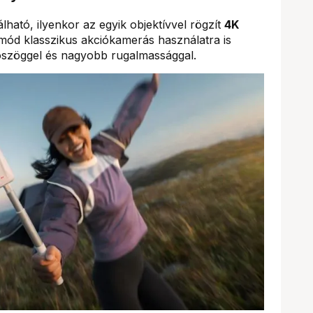
lható, ilyenkor az egyik objektívvel rögzít
4K
 mód klasszikus akciókamerás használatra is
átószöggel és nagyobb rugalmassággal.