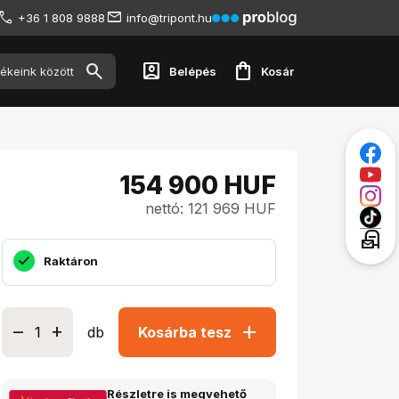
+36 1 808 9888
info@tripont.hu
account_box
shopping_bag
Belépés
Kosár
154 900
HUF
nettó: 121 969 HUF
local_post_office
Raktáron
add
db
Kosárba tesz
Részletre is megvehető