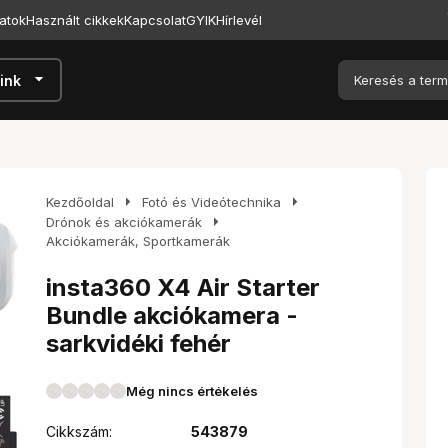
atok
Használt cikkek
Kapcsolat
GYIK
Hírlevél
arrow_drop_down
ink
arrow_right
arrow_right
Kezdőoldal
Fotó és Videótechnika
arrow_right
Drónok és akciókamerák
Akciókamerák, Sportkamerák
insta360 X4 Air Starter
Bundle akciókamera -
sarkvidéki fehér
Még nincs értékelés
Cikkszám:
543879