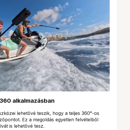
ta360 alkalmazásban
zközei lehetővé teszik, hogy a teljes 360°-os
ézőpontot. Ez a megoldás egyetlen felvételből
át is lehetővé tesz.