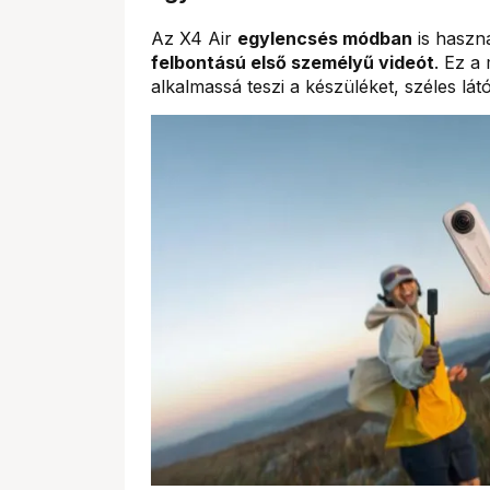
Az X4 Air
egylencsés módban
is haszná
felbontású első személyű videót
. Ez a
alkalmassá teszi a készüléket, széles l