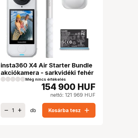
insta360 X4 Air Starter Bundle
akciókamera - sarkvidéki fehér
Még nincs értékelés
154 900
HUF
nettó: 121 969 HUF
add
db
Kosárba tesz