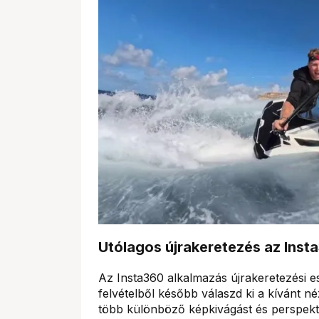
Utólagos újrakeretezés az Ins
Az Insta360 alkalmazás újrakeretezési es
felvételből később válaszd ki a kívánt n
több különböző képkivágást és perspektív