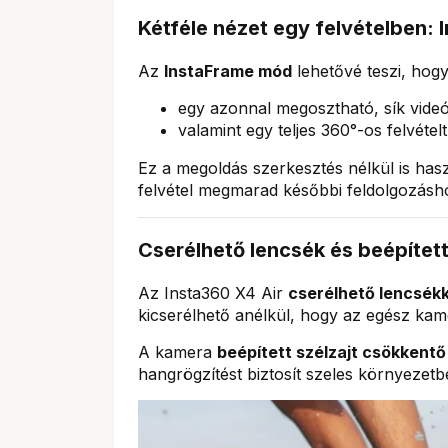
Kétféle nézet egy felvételben:
Az
InstaFrame mód
lehetővé teszi, hogy
egy azonnal megosztható, sík videót
valamint egy teljes 360°-os felvéte
Ez a megoldás szerkesztés nélkül is hasz
felvétel megmarad későbbi feldolgozásh
Cserélhető lencsék és beépítet
Az Insta360 X4 Air
cserélhető lencsékk
kicserélhető anélkül, hogy az egész kamer
A kamera
beépített szélzajt csökkent
hangrögzítést biztosít szeles környezetb