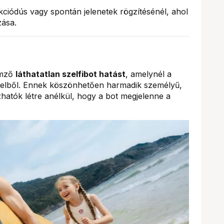
iódús vagy spontán jelenetek rögzítésénél, ahol
ása.
emző
láthatatlan szelfibot hatást
, amelynél a
ételből. Ennek köszönhetően harmadik személyű,
atók létre anélkül, hogy a bot megjelenne a