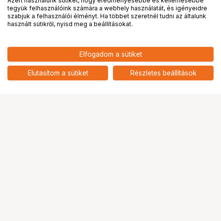
Azért használunk sütiket, hogy eredményesebbé és kellemesebbé
tegyük felhasználóink számára a webhely használatát, és igényeidre
PRO
partnerségek
szabjuk a felhasználói élményt. Ha többet szeretnél tudni az általunk
használt sütikről, nyisd meg a beállításokat.
209 900
HUF
Elfogadom a sütiket
nettó: 165 276 HUF
Insta360 X5 Standard Bundle
add
Elutasítom a sütiket
Részletes beállítások
Ugrás az oldal tetejére
Segítség a vásárláshoz
Fizetési lehetőségek
Szállítással kapcsolatos részletek
Reklamáció és termékvisszaküldés
Fogyasztói elállás