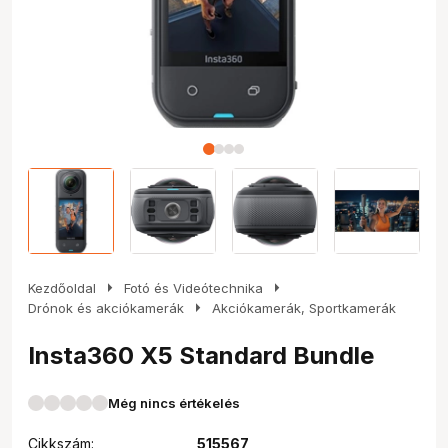
arrow_right
arrow_right
Kezdőoldal
Fotó és Videótechnika
arrow_right
Drónok és akciókamerák
Akciókamerák, Sportkamerák
Insta360 X5 Standard Bundle
Még nincs értékelés
Cikkszám:
515567