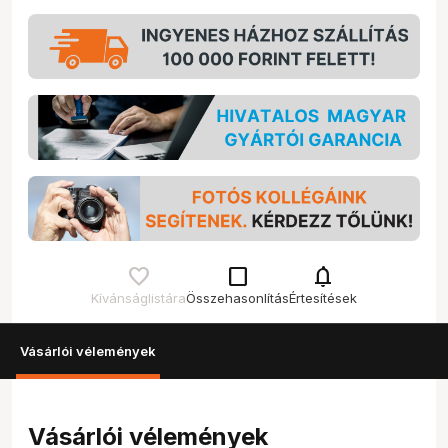
check_box_outline_blank
notifications
Kívánságlistára
Összehasonlítás
Értesítések
Vásárlói vélemények
Vásárlói vélemények