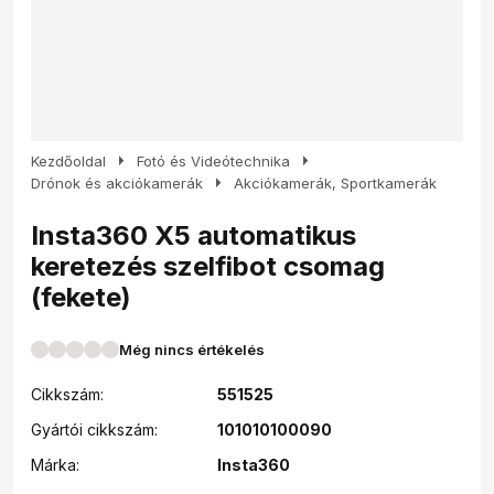
arrow_right
arrow_right
Kezdőoldal
Fotó és Videótechnika
arrow_right
Drónok és akciókamerák
Akciókamerák, Sportkamerák
Insta360 X5 automatikus
keretezés szelfibot csomag
(fekete)
Még nincs értékelés
Cikkszám:
551525
Gyártói cikkszám:
101010100090
Márka:
Insta360