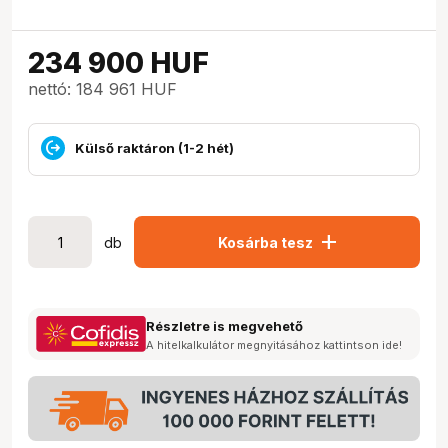
234 900
HUF
nettó: 184 961 HUF
Külső raktáron (1-2 hét)
add
db
Kosárba tesz
Részletre is megvehető
A hitelkalkulátor megnyitásához kattintson ide!