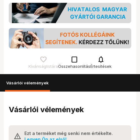
check_box_outline_blank
notifications
Kívánságlistára
Összehasonlítás
Értesítések
Vásárlói vélemények
Vásárlói vélemények
Ezt a terméket még senki nem értékelte.
Legyen Ön az első!