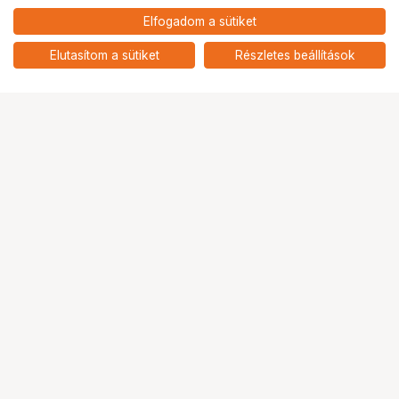
234 900
HUF
Elfogadom a sütiket
Insta360 X5 automatikus
nettó: 184 961 HUF
keretezés szelfibot csomag
add
(fekete)
Elutasítom a sütiket
Részletes beállítások
Ugrás az oldal tetejére
Segítség a vásárláshoz
Fizetési lehetőségek
Szállítással kapcsolatos részletek
Reklamáció és termékvisszaküldés
Fogyasztói elállás
Adattörlő kódok
Cofidis Express áruhitel
Lízing lehetőségek