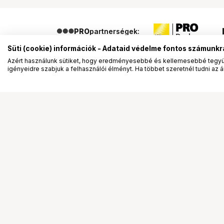
PRO
partnerségek:
Süti (cookie) információk - Adataid védelme fontos számunkr
Azért használunk sütiket, hogy eredményesebbé és kellemesebbé tegyük
igényeidre szabjuk a felhasználói élményt. Ha többet szeretnél tudni az ált
Segítség a vásárláshoz
Ismerj
Fizetési lehetőségek
Bemuta
Szállítással kapcsolatos részletek
Vevőink
Reklamáció és termékvisszaküldés
Bemutat
Fogyasztói elállás
Rendez
Adattörlő kódok
Diákkár
Cofidis Express áruhitel
VIP kár
Lízing lehetőségek
Talent 