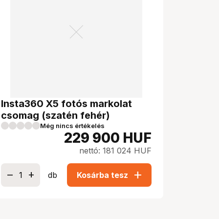
Insta360 X5 fotós markolat
csomag (szatén fehér)
Még nincs értékelés
229 900
HUF
nettó: 181 024 HUF
add
db
Kosárba tesz