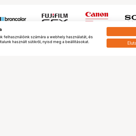
a
 felhasználóink számára a webhely használatát, és
alunk használt sütikről, nyisd meg a beállításokat.
Elut
 meg minket!
További oldalaink
tkozunk
Fotókönyv
 véleménye rólunk
Fotólabor
óterem és Stúdió
Digitalizálás
vények
PhaseOne
tya
Bluechip
tya
Problog
Program
Márkáink