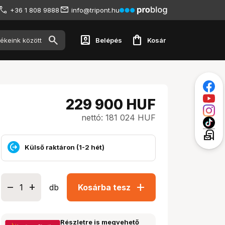
+36 1 808 9888
info@tripont.hu
account_box
shopping_bag
Belépés
Kosár
229 900
HUF
nettó: 181 024 HUF
local_post_office
Külső raktáron (1-2 hét)
add
db
Kosárba tesz
Részletre is megvehető