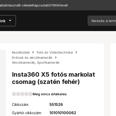
atok
Használt cikkek
Kapcsolat
GYIK
Hírlevél
arrow_drop_down
ink
arrow_right
arrow_right
Kezdőoldal
Fotó és Videótechnika
arrow_right
Drónok és akciókamerák
Akciókamerák, Sportkamerák
Insta360 X5 fotós markolat
csomag (szatén fehér)
Még nincs értékelés
Cikkszám:
551526
Gyártói cikkszám:
101010100062