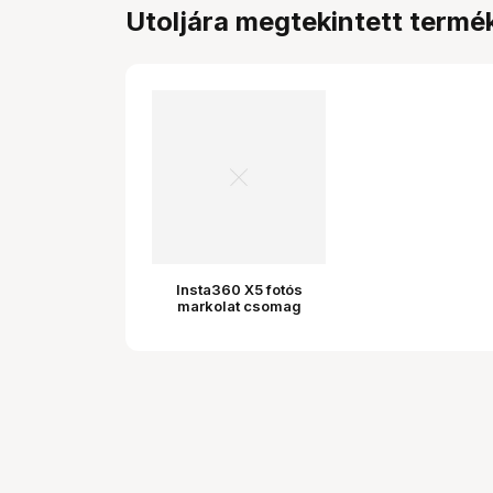
Utoljára megtekintett termé
Insta360 X5 fotós
markolat csomag
(szatén fehér)