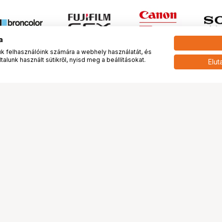
a
 felhasználóink számára a webhely használatát, és
alunk használt sütikről, nyisd meg a beállításokat.
Elut
 meg minket!
További oldalaink
tkozunk
Fotókönyv
 véleménye rólunk
Fotólabor
óterem és Stúdió
Digitalizálás
vények
PhaseOne
tya
Bluechip
tya
Problog
Program
Márkáink