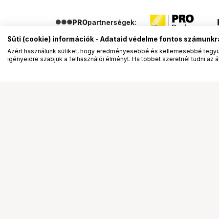
PRO
partnerségek:
Süti (cookie) információk - Adataid védelme fontos számunkr
Azért használunk sütiket, hogy eredményesebbé és kellemesebbé tegyük
igényeidre szabjuk a felhasználói élményt. Ha többet szeretnél tudni az ált
Segítség a vásárláshoz
Ismerj
Fizetési lehetőségek
Bemuta
Szállítással kapcsolatos részletek
Vevőink
Reklamáció és termékvisszaküldés
Bemutat
Fogyasztói elállás
Rendez
Adattörlő kódok
Diákkár
Cofidis Express áruhitel
VIP kár
Lízing lehetőségek
Talent 