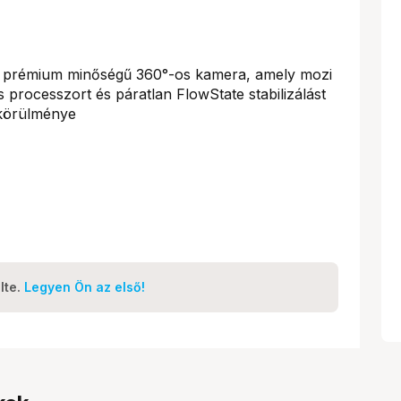
, prémium minőségű 360°-os kamera, amely mozi
 processzort és páratlan FlowState stabilizálást
 körülménye
lte.
Legyen Ön az első!