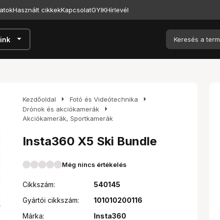
atok
Használt cikkek
Kapcsolat
GYIK
Hírlevél
arrow_drop_down
ink
arrow_right
arrow_right
Kezdőoldal
Fotó és Videótechnika
arrow_right
Drónok és akciókamerák
Akciókamerák, Sportkamerák
Insta360 X5 Ski Bundle
Még nincs értékelés
Cikkszám:
540145
Gyártói cikkszám:
101010200116
Márka:
Insta360