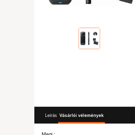
Leírás
Vásárlói vélemények
Megj.: