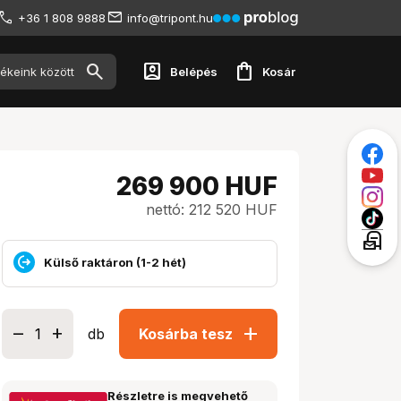
+36 1 808 9888
info@tripont.hu
account_box
shopping_bag
Belépés
Kosár
269 900
HUF
nettó: 212 520 HUF
local_post_office
Külső raktáron (1-2 hét)
add
db
Kosárba tesz
Részletre is megvehető