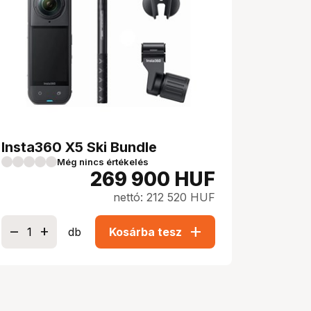
Insta360 X5 Ski Bundle
Még nincs értékelés
269 900
HUF
nettó: 212 520 HUF
add
db
Kosárba tesz