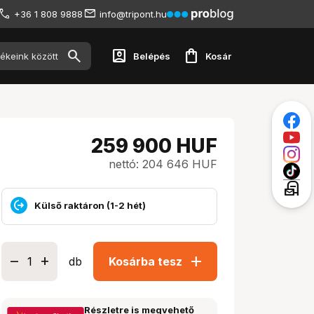
+36 1 808 9888
info@tripont.hu
account_box
shopping_bag
Belépés
Kosár
259 900
HUF
nettó: 204 646 HUF
local_post_office
Külső raktáron (1-2 hét)
add
db
Kosárba tesz
Részletre is megvehető