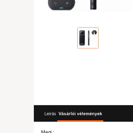
Leírás
Vásárlói vélemények
Megj.: