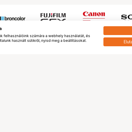
a
 felhasználóink számára a webhely használatát, és
alunk használt sütikről, nyisd meg a beállításokat.
Elut
 meg minket!
További oldalaink
tkozunk
Fotókönyv
 véleménye rólunk
Fotólabor
óterem és Stúdió
Digitalizálás
vények
PhaseOne
tya
Bluechip
tya
Problog
Program
Márkáink