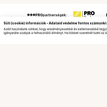
PRO
partnerségek:
Süti (cookie) információk - Adataid védelme fontos számunkr
Azért használunk sütiket, hogy eredményesebbé és kellemesebbé tegyük
igényeidre szabjuk a felhasználói élményt. Ha többet szeretnél tudni az ált
Segítség a vásárláshoz
Ismerj
Fizetési lehetőségek
Bemuta
Szállítással kapcsolatos részletek
Vevőink
Reklamáció és termékvisszaküldés
Bemutat
Fogyasztói elállás
Rendez
Adattörlő kódok
Diákkár
Cofidis Express áruhitel
VIP kár
Lízing lehetőségek
Talent 