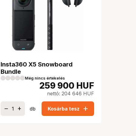
Insta360 X5 Snowboard
Bundle
Még nincs értékelés
259 900
HUF
nettó: 204 646 HUF
add
db
Kosárba tesz