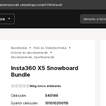
atok
Használt cikkek
Kapcsolat
GYIK
Hírlevél
arrow_drop_down
ink
arrow_right
arrow_right
Kezdőoldal
Fotó és Videótechnika
arrow_right
Drónok és akciókamerák
Akciókamerák, Sportkamerák
Insta360 X5 Snowboard
Bundle
Még nincs értékelés
Cikkszám:
540146
Gyártói cikkszám:
101010200115