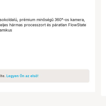
sokoldalú, prémium minőségű 360°-os kamera,
eljes hármas processzort és páratlan FlowState
namikus
lte.
Legyen Ön az első!