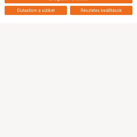
nettó: 165 276 HUF
Insta360 X5 Szatén fehér
Limited Edition
add
Elutasítom a sütiket
Részletes beállítások
Ugrás az oldal tetejére
Segítség a vásárláshoz
Fizetési lehetőségek
Szállítással kapcsolatos részletek
Reklamáció és termékvisszaküldés
Fogyasztói elállás
Adattörlő kódok
Cofidis Express áruhitel
Lízing lehetőségek
Ajándékutalvány