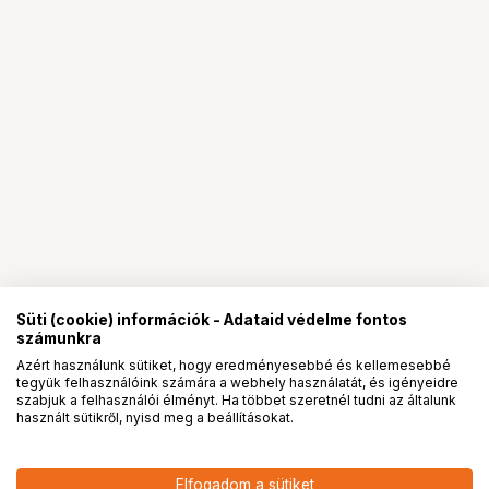
Süti (cookie) információk - Adataid védelme fontos
számunkra
Azért használunk sütiket, hogy eredményesebbé és kellemesebbé
tegyük felhasználóink számára a webhely használatát, és igényeidre
PRO
partnerségek
szabjuk a felhasználói élményt. Ha többet szeretnél tudni az általunk
használt sütikről, nyisd meg a beállításokat.
209 900
HUF
Elfogadom a sütiket