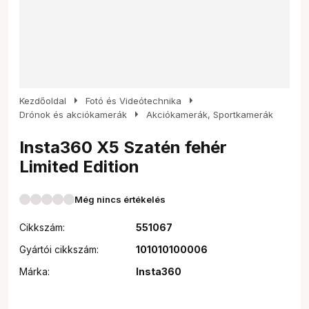
arrow_right
arrow_right
Kezdőoldal
Fotó és Videótechnika
arrow_right
Drónok és akciókamerák
Akciókamerák, Sportkamerák
Insta360 X5 Szatén fehér
Limited Edition
Még nincs értékelés
Cikkszám:
551067
Gyártói cikkszám:
101010100006
Márka:
Insta360