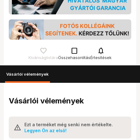
check_box_outline_blank
notifications
Kívánságlistára
Összehasonlítás
Értesítések
Vásárlói vélemények
Vásárlói vélemények
Ezt a terméket még senki nem értékelte.
Legyen Ön az első!