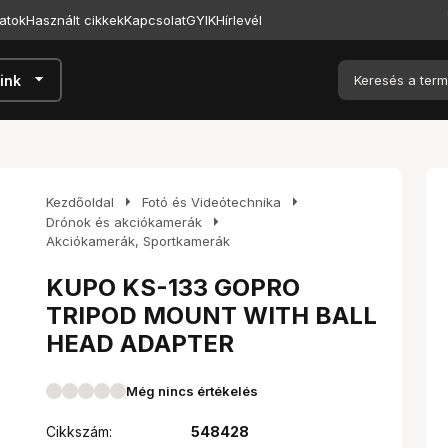
atok
Használt cikkek
Kapcsolat
GYIK
Hírlevél
arrow_drop_down
ink
arrow_right
arrow_right
Kezdőoldal
Fotó és Videótechnika
arrow_right
Drónok és akciókamerák
Akciókamerák, Sportkamerák
KUPO KS-133 GOPRO
TRIPOD MOUNT WITH BALL
HEAD ADAPTER
Még nincs értékelés
Cikkszám:
548428