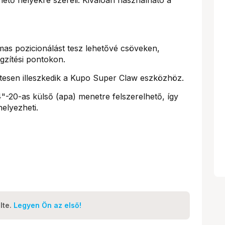
as pozicionálást tesz lehetővé csöveken,
gzítési pontokon.
esen illeszkedik a Kupo Super Claw eszközhöz.
"-20-as külső (apa) menetre felszerelhető, így
elyezheti.
lte.
Legyen Ön az első!