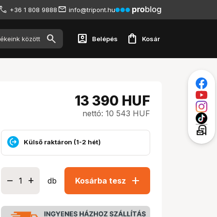
+36 1 808 9888
info@tripont.hu
account_box
shopping_bag
Belépés
Kosár
13 390
HUF
nettó: 10 543 HUF
local_post_office
Külső raktáron (1-2 hét)
add
db
Kosárba tesz