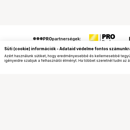
PRO
partnerségek:
Süti (cookie) információk - Adataid védelme fontos számunkr
Azért használunk sütiket, hogy eredményesebbé és kellemesebbé tegyük
igényeidre szabjuk a felhasználói élményt. Ha többet szeretnél tudni az ált
Segítség a vásárláshoz
Ismerj
Fizetési lehetőségek
Bemuta
Szállítással kapcsolatos részletek
Vevőink
Reklamáció és termékvisszaküldés
Bemutat
Fogyasztói elállás
Rendez