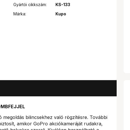
Gyártói cikkszám:
KS-133
Márka:
Kupo
ÖMBFEJJEL
 megoldás bilincsekhez való rögzítésre. További
 biztosít, amikor GoPro akciókameráját rudakra,
ő helyekre szereli. Kiválóan használható a