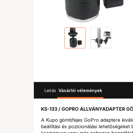
Leírás
Vásárlói vélemények
KS-133 / GOPRO ÁLLVÁNYADAPTER G
A Kupo gömbfejes GoPro adaptere kiváló
beállítási és pozicionálási lehetőségeket
kormányra vagy más nehezen hozzáférhet