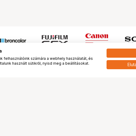
a
 felhasználóink számára a webhely használatát, és
alunk használt sütikről, nyisd meg a beállításokat.
Elut
 meg minket!
További oldalaink
tkozunk
Fotókönyv
 véleménye rólunk
Fotólabor
óterem és Stúdió
Digitalizálás
vények
PhaseOne