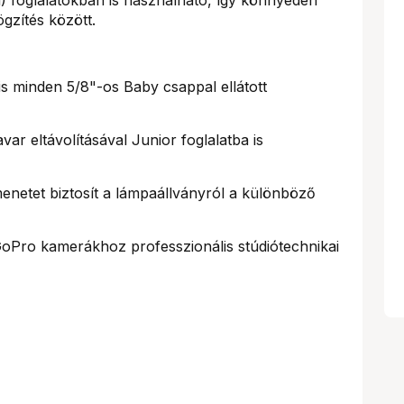
ögzítés között.
is minden 5/8"-os Baby csappal ellátott
ar eltávolításával Junior foglalatba is
netet biztosít a lámpaállványról a különböző
 GoPro kamerákhoz professzionális stúdiótechnikai