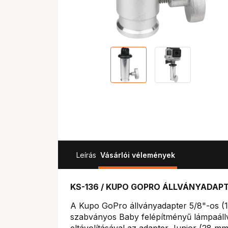
Leírás
Vásárlói vélemények
KS-136 / KUPO GOPRO ÁLLVÁNYADAPT
A Kupo GoPro állványadapter 5/8"-os (16
szabványos Baby felépítményű lámpaállv
eltávolításával az adapter Junior (28 m