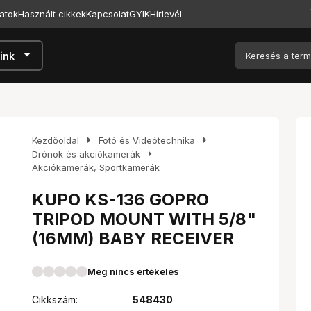
atok
Használt cikkek
Kapcsolat
GYIK
Hírlevél
arrow_drop_down
ink
arrow_right
arrow_right
Kezdőoldal
Fotó és Videótechnika
arrow_right
Drónok és akciókamerák
Akciókamerák, Sportkamerák
KUPO KS-136 GOPRO
TRIPOD MOUNT WITH 5/8"
(16MM) BABY RECEIVER
Még nincs értékelés
Cikkszám:
548430