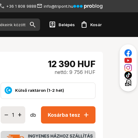
+36 1 808 9888
info@tripont.hu
account_box
shopping_bag
Belépés
Kosár
12 390
HUF
nettó: 9 756 HUF
local_post_office
Külső raktáron (1-2 hét)
add
db
Kosárba tesz