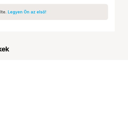
lte.
Legyen Ön az első!
kek