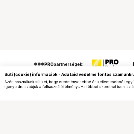
PRO
partnerségek:
Süti (cookie) információk - Adataid védelme fontos számunkr
Azért használunk sütiket, hogy eredményesebbé és kellemesebbé tegyük
igényeidre szabjuk a felhasználói élményt. Ha többet szeretnél tudni az ált
Segítség a vásárláshoz
Ismerj
Fizetési lehetőségek
Bemuta
Szállítással kapcsolatos részletek
Vevőink