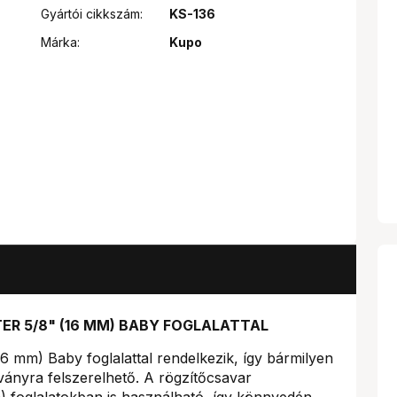
Gyártói cikkszám:
KS-136
Márka:
Kupo
ER 5/8" (16 MM) BABY FOGLALATTAL
 mm) Baby foglalattal rendelkezik, így bármilyen
ányra felszerelhető. A rögzítőcsavar
m) foglalatokban is használható, így könnyedén