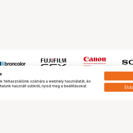
a
 felhasználóink számára a webhely használatát, és
alunk használt sütikről, nyisd meg a beállításokat.
Elut
 meg minket!
További oldalaink
tkozunk
Fotókönyv
 véleménye rólunk
Fotólabor