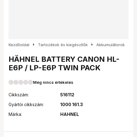
arrow_right
arrow_right
Kezdőoldal
Tartozékok és kiegészítők
Akkumulátorok
HÄHNEL BATTERY CANON HL-
E6P / LP-E6P TWIN PACK
Még nincs értékelés
Cikkszám:
516112
Gyártói cikkszám:
1000 161.3
Márka:
HAHNEL