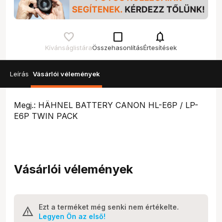
check_box_outline_blank
notifications
Kívánságlistára
Összehasonlítás
Értesítések
Leírás
Vásárlói vélemények
Megj.: HÄHNEL BATTERY CANON HL-E6P / LP-
E6P TWIN PACK
Vásárlói vélemények
Ezt a terméket még senki nem értékelte.
Legyen Ön az első!