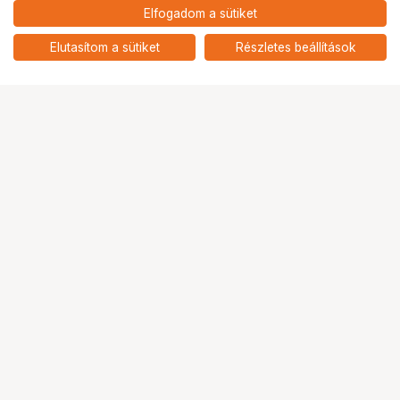
24 900
HUF
Elfogadom a sütiket
nettó: 19 606 HUF
HÄHNEL BATTERY CANON HL-
E6P / LP-E6P TWIN PACK
add
Elutasítom a sütiket
Részletes beállítások
Ugrás az oldal tetejére
Segítség a vásárláshoz
Fizetési lehetőségek
Szállítással kapcsolatos részletek
Reklamáció és termékvisszaküldés
Fogyasztói elállás
Adattörlő kódok
Cofidis Express áruhitel
Lízing lehetőségek
Ajándékutalvány