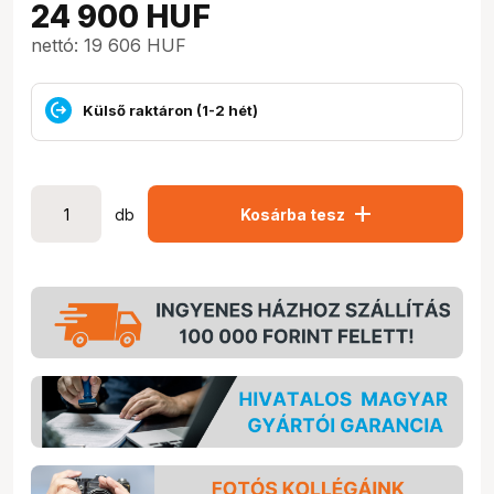
24 900
HUF
nettó: 19 606 HUF
Külső raktáron (1-2 hét)
add
db
Kosárba tesz