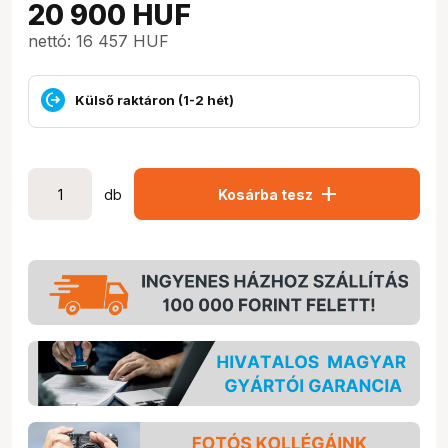
20 900
HUF
nettó: 16 457 HUF
Külső raktáron (1-2 hét)
add
db
Kosárba tesz