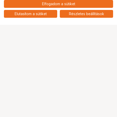
20 900
HUF
Elfogadom a sütiket
nettó: 16 457 HUF
HÄHNEL BATTERY EXTREME
CANON HLX-E6P / LP-E6P
add
Elutasítom a sütiket
Részletes beállítások
Ugrás az oldal tetejére
Segítség a vásárláshoz
Fizetési lehetőségek
Szállítással kapcsolatos részletek
Reklamáció és termékvisszaküldés
Fogyasztói elállás
Adattörlő kódok
Cofidis Express áruhitel
Lízing lehetőségek
Ajándékutalvány