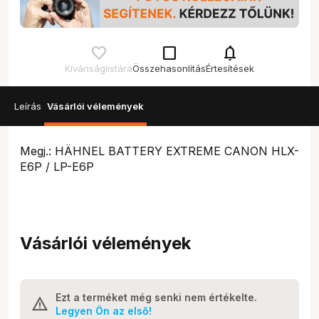
check_box_outline_blank
notifications
Kívánságlistára
Összehasonlítás
Értesítések
Leírás
Vásárlói vélemények
Megj.: HÄHNEL BATTERY EXTREME CANON HLX-
E6P / LP-E6P
Vásárlói vélemények
Ezt a terméket még senki nem értékelte.
Legyen Ön az első!