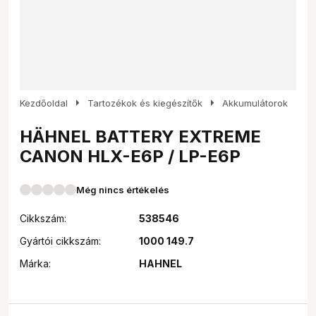
arrow_right
arrow_right
Kezdőoldal
Tartozékok és kiegészítők
Akkumulátorok
HÄHNEL BATTERY EXTREME
CANON HLX-E6P / LP-E6P
Még nincs értékelés
Cikkszám:
538546
Gyártói cikkszám:
1000 149.7
Márka:
HAHNEL