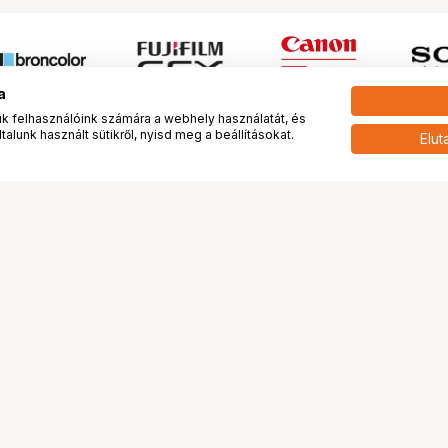
a
 felhasználóink számára a webhely használatát, és
alunk használt sütikről, nyisd meg a beállításokat.
Elut
 meg minket!
További oldalaink
tkozunk
Fotókönyv
 véleménye rólunk
Fotólabor
óterem és Stúdió
Digitalizálás
vények
PhaseOne
tya
Bluechip
tya
Problog
Program
Márkáink