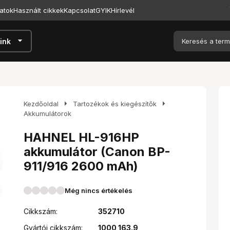
atok
Használt cikkek
Kapcsolat
GYIK
Hírlevél
arrow_drop_down
ink
arrow_right
arrow_right
Kezdőoldal
Tartozékok és kiegészítők
Akkumulátorok
HAHNEL HL-916HP
akkumulátor (Canon BP-
911/916 2600 mAh)
Még nincs értékelés
Cikkszám:
352710
Gyártói cikkszám:
1000 163.9