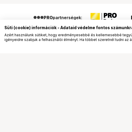
PRO
partnerségek:
Süti (cookie) információk - Adataid védelme fontos számunkr
Azért használunk sütiket, hogy eredményesebbé és kellemesebbé tegyük
igényeidre szabjuk a felhasználói élményt. Ha többet szeretnél tudni az ált
Segítség a vásárláshoz
Ismerj
Fizetési lehetőségek
Bemuta
Szállítással kapcsolatos részletek
Vevőink
Reklamáció és termékvisszaküldés
Bemutat
Fogyasztói elállás
Rendez
Adattörlő kódok
Diákkár
Cofidis Express áruhitel
VIP kár
Lízing lehetőségek
Talent 