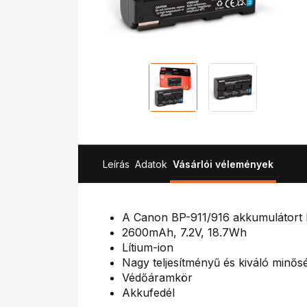
Leírás
Adatok
Vásárlói vélemények
A Canon BP-911/916 akkumulátort he
2600mAh, 7.2V, 18.7Wh
Lítium-ion
Nagy teljesítményű és kiváló minős
Védőáramkör
Akkufedél