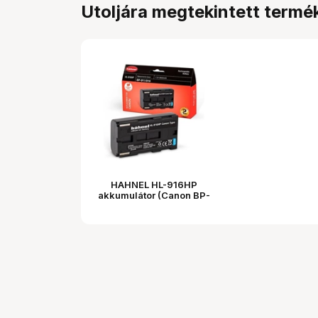
Utoljára megtekintett termé
HAHNEL HL-916HP
akkumulátor (Canon BP-
911/916 2600 mAh)