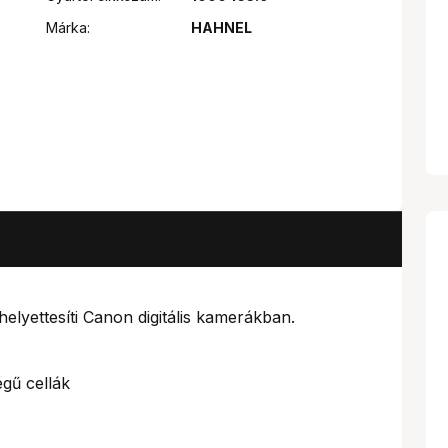
Márka:
HAHNEL
lyettesíti Canon digitális kamerákban.
égű cellák