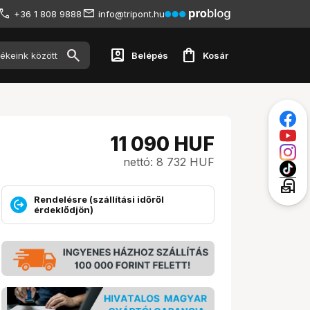
+36 1 808 9888
info@tripont.hu
account_box
shopping_bag
Belépés
Kosár
11 090
HUF
nettó: 8 732 HUF
local_post_office
Rendelésre (szállítási időről
érdeklődjön)