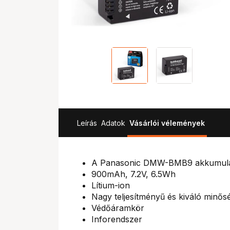
Leírás
Adatok
Vásárlói vélemények
A Panasonic DMW-BMB9 akkumulátort
900mAh, 7.2V, 6.5Wh
Lítium-ion
Nagy teljesítményű és kiváló minős
Védőáramkör
Inforendszer