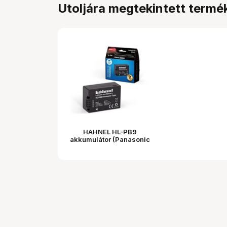
Utoljára megtekintett termé
HAHNEL HL-PB9
akkumulátor (Panasonic
DMW-BMB9 900 mAh)