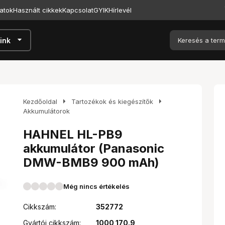
atok
Használt cikkek
Kapcsolat
GYIK
Hírlevél
arrow_drop_down
ink
arrow_right
arrow_right
Kezdőoldal
Tartozékok és kiegészítők
Akkumulátorok
HAHNEL HL-PB9
akkumulátor (Panasonic
DMW-BMB9 900 mAh)
Még nincs értékelés
Cikkszám:
352772
Gyártói cikkszám:
1000 170.9