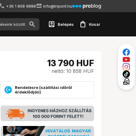
+36 1 808 9888
info@tripont.hu
account_box
shopping_bag
Belépés
Kosár
13 790
HUF
nettó: 10 858 HUF
local_post_office
Rendelésre (szállítási időről
érdeklődjön)