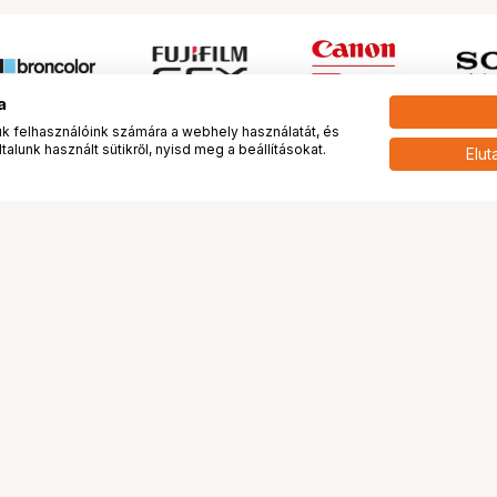
a
 felhasználóink számára a webhely használatát, és
alunk használt sütikről, nyisd meg a beállításokat.
Elut
 meg minket!
További oldalaink
tkozunk
Fotókönyv
 véleménye rólunk
Fotólabor
óterem és Stúdió
Digitalizálás
vények
PhaseOne
tya
Bluechip
tya
Problog
Program
Márkáink