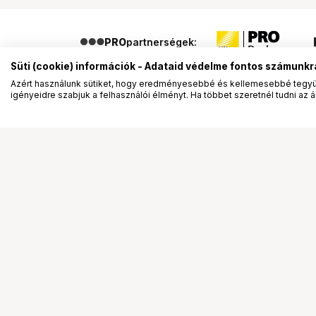
PRO
partnerségek:
Süti (cookie) információk - Adataid védelme fontos számunkr
Azért használunk sütiket, hogy eredményesebbé és kellemesebbé tegyük
igényeidre szabjuk a felhasználói élményt. Ha többet szeretnél tudni az ált
Segítség a vásárláshoz
Ismerj
Fizetési lehetőségek
Bemuta
Szállítással kapcsolatos részletek
Vevőink
Reklamáció és termékvisszaküldés
Bemutat
Fogyasztói elállás
Rendez
Adattörlő kódok
Diákkár
Cofidis Express áruhitel
VIP kár
Lízing lehetőségek
Talent 