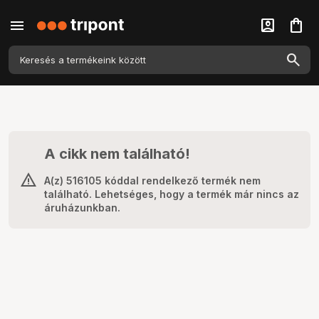
menu
account_box
shopping_bag
A cikk nem található!
A(z) 516105 kóddal rendelkező termék nem
található. Lehetséges, hogy a termék már nincs az
áruházunkban.