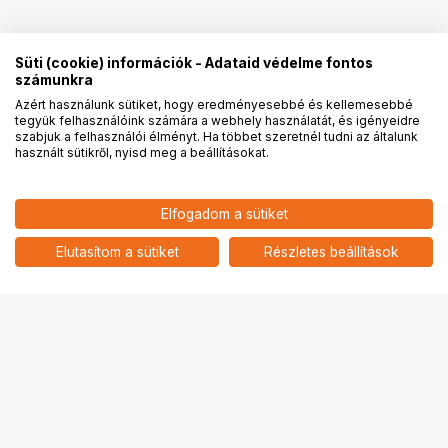
Süti (cookie) információk - Adataid védelme fontos
számunkra
Azért használunk sütiket, hogy eredményesebbé és kellemesebbé
tegyük felhasználóink számára a webhely használatát, és igényeidre
PRO
partnerségek
szabjuk a felhasználói élményt. Ha többet szeretnél tudni az általunk
használt sütikről, nyisd meg a beállításokat.
Elfogadom a sütiket
Elutasítom a sütiket
Részletes beállítások
Ugrás az oldal tetejére
Segítség a vásárláshoz
Fizetési lehetőségek