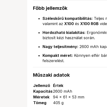
Főbb jellemzők
Széleskörű kompatibilitás:
Teljes 
valamint az
X100
és
X100 RGB
vide
Hordozható kialakítás:
Ergonómikus
biztosít kézi használat során.
Nagy teljesítmény:
2600 mAh kapac
Kompakt méret:
Könnyen elfér bárm
felszerelést.
Műszaki adatok
Jellemző
Érték
Kapacitás
2600 mAh
Méretek
94 x 61 x 53 mm
Tömeg
405 g