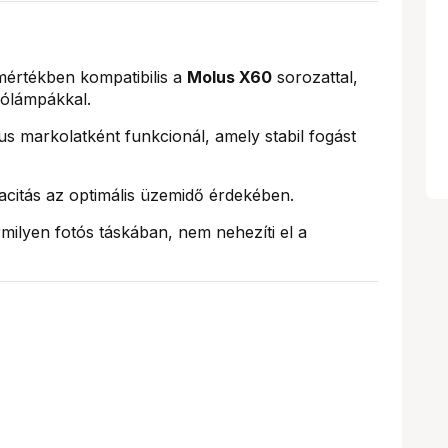
mértékben kompatibilis a
Molus X60
sorozattal,
ólámpákkal.
 markolatként funkcionál, amely stabil fogást
itás az optimális üzemidő érdekében.
ilyen fotós táskában, nem nehezíti el a