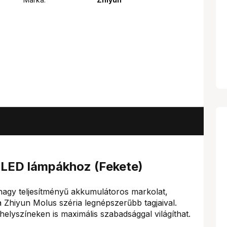
 LED lámpákhoz (Fekete)
agy teljesítményű akkumulátoros markolat,
t a Zhiyun Molus széria legnépszerűbb tagjaival.
 helyszíneken is maximális szabadsággal világíthat.