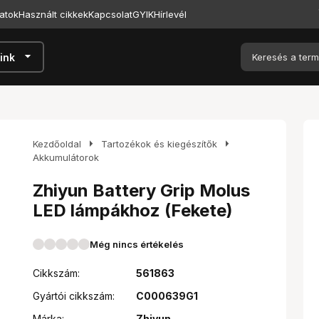
atok
Használt cikkek
Kapcsolat
GYIK
Hírlevél
arrow_drop_down
ink
arrow_right
arrow_right
Kezdőoldal
Tartozékok és kiegészítők
Akkumulátorok
Zhiyun Battery Grip Molus
LED lámpákhoz (Fekete)
Még nincs értékelés
Cikkszám:
561863
Gyártói cikkszám:
C000639G1
Márka:
Zhiyun