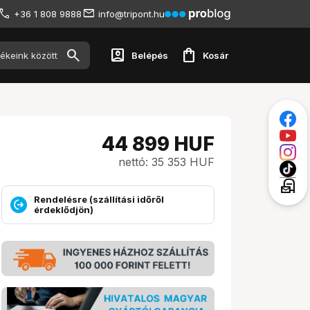
+36 1 808 9888
info@tripont.hu
account_box
shopping_bag
Belépés
Kosár
44 899
HUF
nettó: 35 353 HUF
local_post_office
Rendelésre (szállítási időről
érdeklődjön)