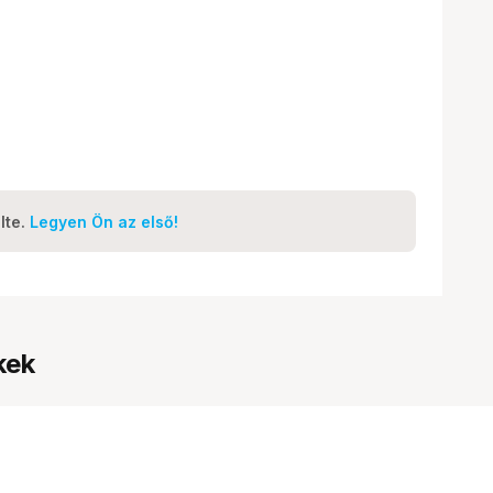
lte.
Legyen Ön az első!
kek