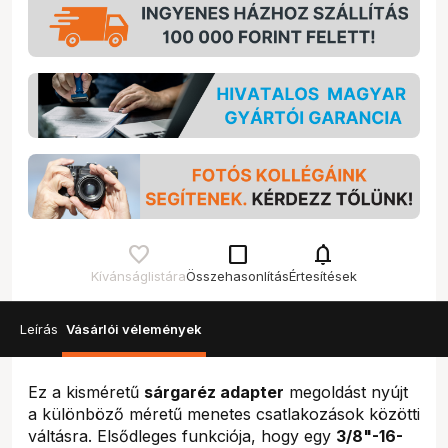
check_box_outline_blank
notifications
Kívánságlistára
Összehasonlítás
Értesítések
Leírás
Vásárlói vélemények
Ez a kisméretű
sárgaréz adapter
megoldást nyújt
a különböző méretű menetes csatlakozások közötti
váltásra. Elsődleges funkciója, hogy egy
3/8"-16-