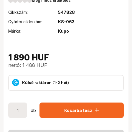
Még nincs értékelés
Cikkszám:
547828
Gyártói cikkszám:
KS-063
Márka:
Kupo
1 890
HUF
nettó: 1 488 HUF
Külső raktáron (1-2 hét)
add
db
Kosárba tesz