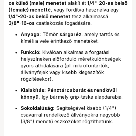
os külső (male) menetet
alakít át
1/4"-20-as belső
(female) menetté
, vagy fordítva használva egy
1/4"-20-as belső menetet
tesz alkalmassá
3/8"-16-os
csatlakozás fogadására.
Anyaga:
Tömör
sárgaréz
, amely tartós és
kíméli a vele érintkező meneteket.
Funkció:
Kiválóan alkalmas a forgatási
helyszíneken előforduló méretkülönbségek
gyors áthidalására (pl. mikrofontartók,
állványfejek vagy kisebb kiegészítők
rögzítésekor).
Kialakítás:
Pénztárcabarát és rendkívül
könnyű
, így bármely grip-táska alapdarabja.
Sokoldalúság:
Segítségével kisebb (1/4")
csavarral rendelkező állványokra nagyobb
(3/8") menetű eszközöket rögzíthetünk.