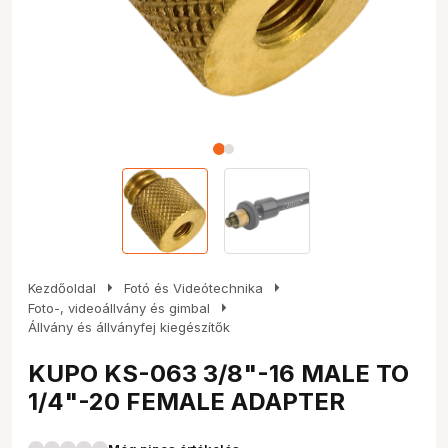
arrow_right
arrow_right
Kezdőoldal
Fotó és Videótechnika
arrow_right
Foto-, videoállvány és gimbal
Állvány és állványfej kiegészítők
KUPO KS-063 3/8"-16 MALE TO
1/4"-20 FEMALE ADAPTER