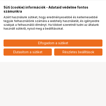
Süti (cookie) információk - Adataid védelme fontos
számunkra
Azért használunk sütiket, hogy eredményesebbé és kellemesebbé
tegyük felhasználóink számára a webhely használatát, és igényeidre
PRO
partnerségek
szabjuk a felhasználói élményt. Ha többet szeretnél tudni az általunk
használt sütikről, nyisd meg a beállításokat.
1 890
HUF
Elfogadom a sütiket
nettó: 1 488 HUF
KUPO KS-063 3/8"-16 MALE TO
1/4"-20 FEMALE ADAPTER
add
Elutasítom a sütiket
Részletes beállítások
Ugrás az oldal tetejére
Segítség a vásárláshoz
Fizetési lehetőségek
Szállítással kapcsolatos részletek