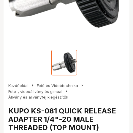
arrow_right
arrow_right
Kezdőoldal
Fotó és Videótechnika
arrow_right
Foto-, videoállvány és gimbal
Állvány és állványfej kiegészítők
KUPO KS-081 QUICK RELEASE
ADAPTER 1/4"-20 MALE
THREADED (TOP MOUNT)