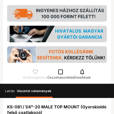
check_box_outline_blank
notifications
Kívánságlistára
Összehasonlítás
Értesítések
Leírás
Vásárlói vélemények
KS-081 / 1/4"-20 MALE TOP MOUNT (Gyorskioldó
felső csatlakozó)