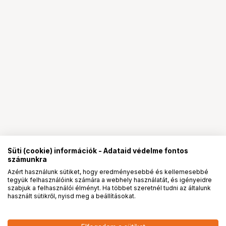
Süti (cookie) információk - Adataid védelme fontos
számunkra
Azért használunk sütiket, hogy eredményesebbé és kellemesebbé
tegyük felhasználóink számára a webhely használatát, és igényeidre
PRO
partnerségek
szabjuk a felhasználói élményt. Ha többet szeretnél tudni az általunk
használt sütikről, nyisd meg a beállításokat.
3 691
HUF