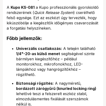
A
Kupo KS-081
a Kupo professzionális gyorskioldó
rendszerének (
Quick Release System
) cserélhető
felső egysége. Ezt az eszközt úgy tervezték, hogy
kiküszöbölje a kiegészítők időigényes csavarozását
a forgatási helyszíneken.
Főbb jellemzők:
Univerzális csatlakozás:
A tetején található
1/4"-20-as külső menet
segítségével szinte
bármilyen kiegészítőhöz – például
monitorokhoz, mikrofonokhoz, LED-
lámpákhoz vagy hangrögzítőkhöz –
rögzíthető.
Biztonsági rögzítés:
A nagyméretű,
bordázott zárógyűrű (knurled locking ring)
lehetővé teszi a felszerelt eszköz stabil,
elmozdulásmentes fixálását szerszámok
nélkül is.