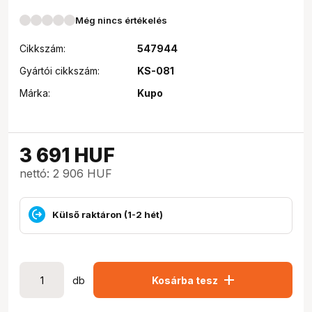
Még nincs értékelés
Cikkszám:
547944
Gyártói cikkszám:
KS-081
Márka:
Kupo
3 691
HUF
nettó: 2 906 HUF
Külső raktáron (1-2 hét)
add
db
Kosárba tesz