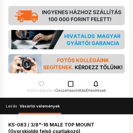
check_box_outline_blank
notifications
Kívánságlistára
Összehasonlítás
Értesítések
Leírás
Vásárlói vélemények
KS-083 / 3/8"-16 MALE TOP MOUNT
(Gyorskioldó felső csatlakozó)