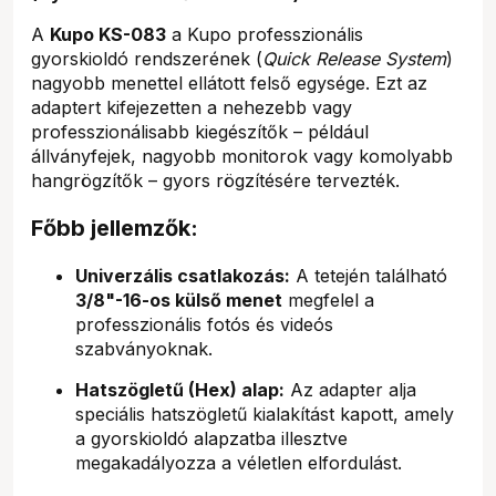
A
Kupo KS-083
a Kupo professzionális
gyorskioldó rendszerének (
Quick Release System
)
nagyobb menettel ellátott felső egysége. Ezt az
adaptert kifejezetten a nehezebb vagy
professzionálisabb kiegészítők – például
állványfejek, nagyobb monitorok vagy komolyabb
hangrögzítők – gyors rögzítésére tervezték.
Főbb jellemzők:
Univerzális csatlakozás:
A tetején található
3/8"-16-os külső menet
megfelel a
professzionális fotós és videós
szabványoknak.
Hatszögletű (Hex) alap:
Az adapter alja
speciális hatszögletű kialakítást kapott, amely
a gyorskioldó alapzatba illesztve
megakadályozza a véletlen elfordulást.