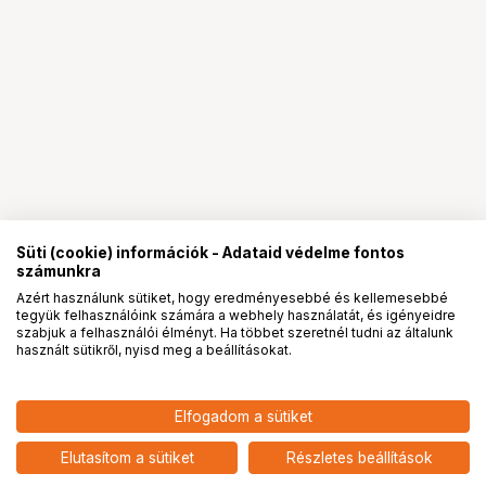
Süti (cookie) információk - Adataid védelme fontos
számunkra
Azért használunk sütiket, hogy eredményesebbé és kellemesebbé
tegyük felhasználóink számára a webhely használatát, és igényeidre
PRO
partnerségek
szabjuk a felhasználói élményt. Ha többet szeretnél tudni az általunk
használt sütikről, nyisd meg a beállításokat.
3 990
HUF
Elfogadom a sütiket
KUPO KS-083 QUICK RELEASE
nettó: 3 142 HUF
ADAPTER 1/8"-16 MALE
add
THREADED (TOP MOUNT)
Elutasítom a sütiket
Részletes beállítások