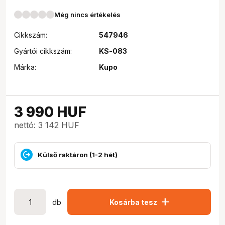
Még nincs értékelés
Cikkszám:
547946
Gyártói cikkszám:
KS-083
Márka:
Kupo
3 990
HUF
nettó: 3 142 HUF
Külső raktáron (1-2 hét)
add
db
Kosárba tesz