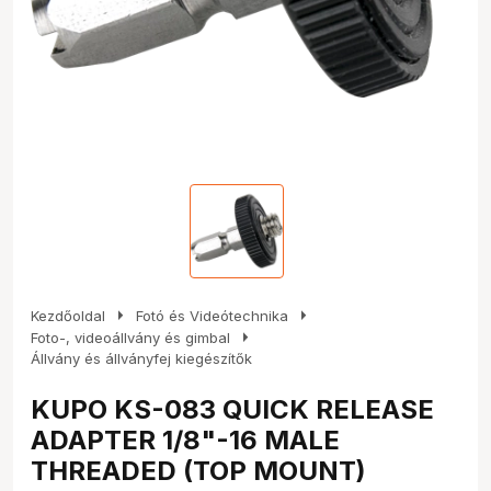
arrow_right
arrow_right
Kezdőoldal
Fotó és Videótechnika
arrow_right
Foto-, videoállvány és gimbal
Állvány és állványfej kiegészítők
KUPO KS-083 QUICK RELEASE
ADAPTER 1/8"-16 MALE
THREADED (TOP MOUNT)