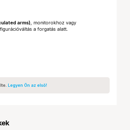
culated arms)
, monitorokhoz vagy
gurációváltás a forgatás alatt.
lte.
Legyen Ön az első!
kek