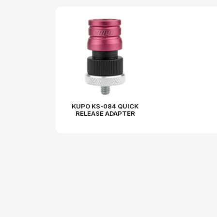
KUPO KS-084 QUICK
RELEASE ADAPTER
1/4"-20 MALE
THREADED (BODY)