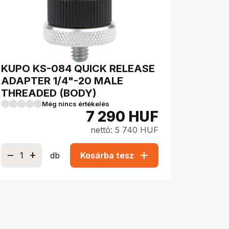
KUPO KS-084 QUICK RELEASE
ADAPTER 1/4"-20 MALE
THREADED (BODY)
Még nincs értékelés
7 290
HUF
nettó: 5 740 HUF
add
db
Kosárba tesz