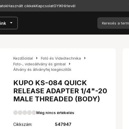
atok
Használt cikkek
Kapcsolat
GYIK
Hírlevél
arrow_drop_down
ink
arrow_right
arrow_right
Kezdőoldal
Fotó és Videótechnika
arrow_right
Foto-, videoállvány és gimbal
Állvány és állványfej kiegészítők
KUPO KS-084 QUICK
RELEASE ADAPTER 1/4"-20
MALE THREADED (BODY)
Még nincs értékelés
Cikkszám:
547947