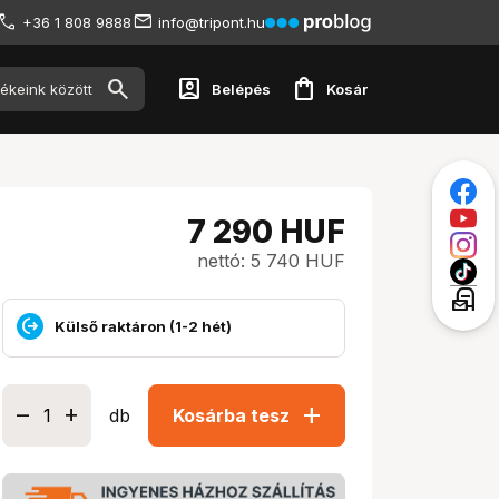
+36 1 808 9888
info@tripont.hu
account_box
shopping_bag
Belépés
Kosár
7 290
HUF
nettó: 5 740 HUF
local_post_office
Külső raktáron (1-2 hét)
add
db
Kosárba tesz