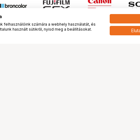
a
 felhasználóink számára a webhely használatát, és
alunk használt sütikről, nyisd meg a beállításokat.
Elut
 meg minket!
További oldalaink
tkozunk
Fotókönyv
 véleménye rólunk
Fotólabor
óterem és Stúdió
Digitalizálás
vények
PhaseOne
tya
Bluechip
tya
Problog
Program
Márkáink
ánlatok
Pályázatok