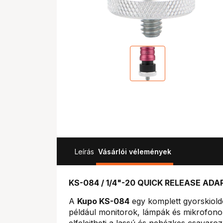
Leírás
Vásárlói vélemények
KS-084 / 1/4"-20 QUICK RELEASE ADAPT
A
Kupo KS-084
egy komplett gyorskioldó
például monitorok, lámpák és mikrofonok
elfelejtheti a lassú és nehézkes csavaroz