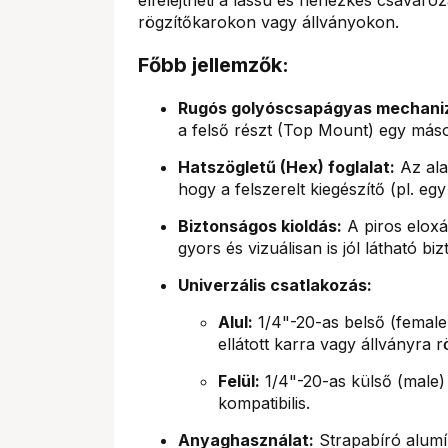
rögzítőkarokon vagy állványokon.
Főbb jellemzők:
Rugós golyóscsapágyas mechani
a felső részt (Top Mount) egy másod
Hatszögletű (Hex) foglalat:
Az ala
hogy a felszerelt kiegészítő (pl. e
Biztonságos kioldás:
A piros eloxá
gyors és vizuálisan is jól látható bi
Univerzális csatlakozás:
Alul:
1/4"-20-as belső (female
ellátott karra vagy állványra r
Felül:
1/4"-20-as külső (male) 
kompatibilis.
Anyaghasználat:
Strapabíró alumí