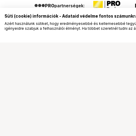
PRO
partnerségek:
Süti (cookie) információk - Adataid védelme fontos számunkr
Azért használunk sütiket, hogy eredményesebbé és kellemesebbé tegyük
igényeidre szabjuk a felhasználói élményt. Ha többet szeretnél tudni az ált
Segítség a vásárláshoz
Ismerj
Fizetési lehetőségek
Bemuta
Szállítással kapcsolatos részletek
Vevőink
Reklamáció és termékvisszaküldés
Bemutat
Fogyasztói elállás
Rendez
Adattörlő kódok
Diákkár
Cofidis Express áruhitel
VIP kár
Lízing lehetőségek
Talent 
Ajándékutalvány
Állásaj