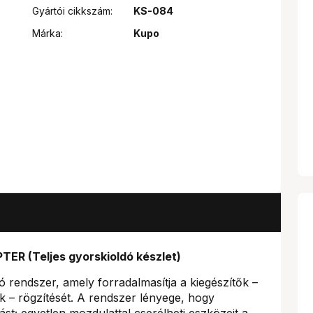
Gyártói cikkszám:
KS-084
Márka:
Kupo
ER (Teljes gyorskioldó készlet)
 rendszer, amely forradalmasítja a kiegészítők –
 – rögzítését. A rendszer lényege, hogy
ást; egyetlen mozdulattal cserélheti eszközeit a