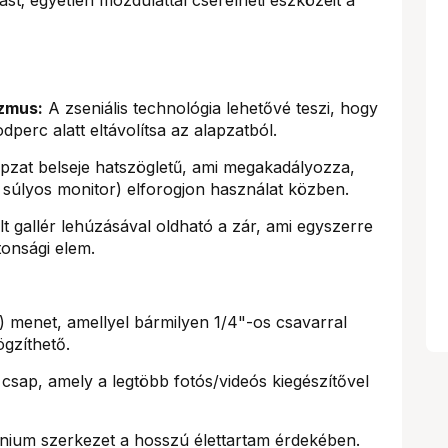
zmus:
A zseniális technológia lehetővé teszi, hogy
perc alatt eltávolítsa az alapzatból.
pzat belseje hatszögletű, ami megakadályozza,
gy súlyos monitor) elforogjon használat közben.
lt gallér lehúzásával oldható a zár, ami egyszerre
ztonsági elem.
) menet, amellyel bármilyen 1/4"-os csavarral
ögzíthető.
csap, amely a legtöbb fotós/videós kiegészítővel
nium szerkezet a hosszú élettartam érdekében.