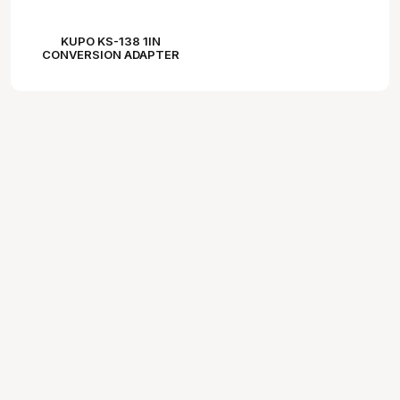
KUPO KS-138 1IN
CONVERSION ADAPTER
3/8"-16 FEMALE TO
3/8"-16 MALE (SET OF 5)