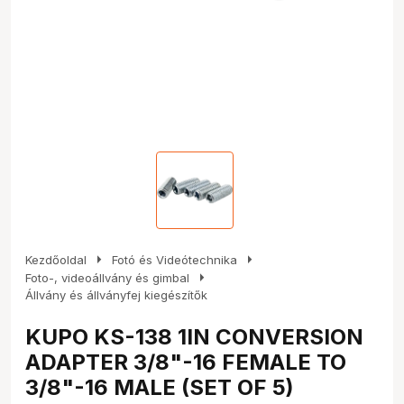
arrow_right
arrow_right
Kezdőoldal
Fotó és Videótechnika
arrow_right
Foto-, videoállvány és gimbal
Állvány és állványfej kiegészítők
KUPO KS-138 1IN CONVERSION
ADAPTER 3/8"-16 FEMALE TO
3/8"-16 MALE (SET OF 5)