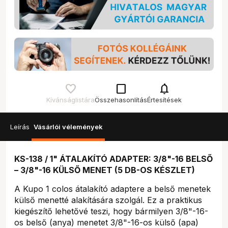
check_box_outline_blank
notifications
Kívánságlistára
Összehasonlítás
Értesítések
Leírás
Vásárlói vélemények
KS-138 / 1" ÁTALAKÍTÓ ADAPTER: 3/8"-16 BELSŐ
– 3/8"-16 KÜLSŐ MENET (5 DB-OS KÉSZLET)
A Kupo 1 colos átalakító adaptere a belső menetek
külső menetté alakítására szolgál. Ez a praktikus
kiegészítő lehetővé teszi, hogy bármilyen 3/8"-16-
os belső (anya) menetet 3/8"-16-os külső (apa)