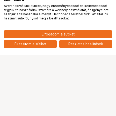
Azért használunk sütiket, hogy eredményesebbé és kellemesebbé
tegyük felhasználóink számára a webhely használatát, és igényeidre
PRO
partnerségek
szabjuk a felhasználói élményt. Ha többet szeretnél tudni az általunk
használt sütikről, nyisd meg a beállításokat.
Elfogadom a sütiket
KUPO KS-138 1IN CONVERSION
2 090
HUF
ADAPTER 3/8"-16 FEMALE TO 3/8"-16
Elutasítom a sütiket
Részletes beállítások
nettó: 1 646 HUF
MALE (SET OF 5)
Ugrás az oldal tetejére
Segítség a vásárláshoz
Fizetési lehetőségek
Szállítással kapcsolatos részletek
Reklamáció és termékvisszaküldés
Fogyasztói elállás