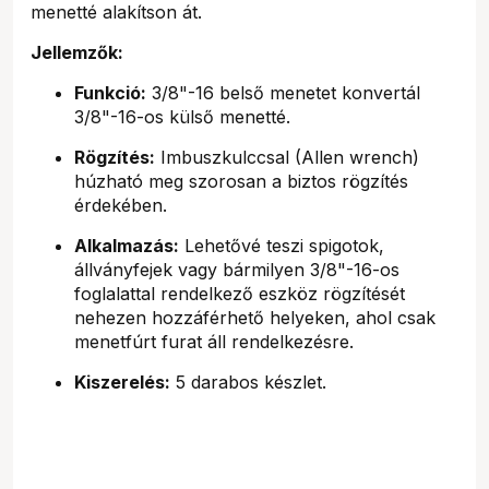
menetté alakítson át.
Jellemzők:
Funkció:
3/8"-16 belső menetet konvertál
3/8"-16-os külső menetté.
Rögzítés:
Imbuszkulccsal (Allen wrench)
húzható meg szorosan a biztos rögzítés
érdekében.
Alkalmazás:
Lehetővé teszi spigotok,
állványfejek vagy bármilyen 3/8"-16-os
foglalattal rendelkező eszköz rögzítését
nehezen hozzáférhető helyeken, ahol csak
menetfúrt furat áll rendelkezésre.
Kiszerelés:
5 darabos készlet.