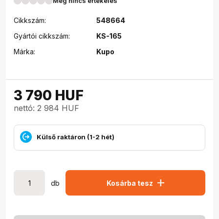
Még nincs értékelés
Cikkszám:
548664
Gyártói cikkszám:
KS-165
Márka:
Kupo
3 790
HUF
nettó: 2 984 HUF
Külső raktáron (1-2 hét)
add
db
Kosárba tesz