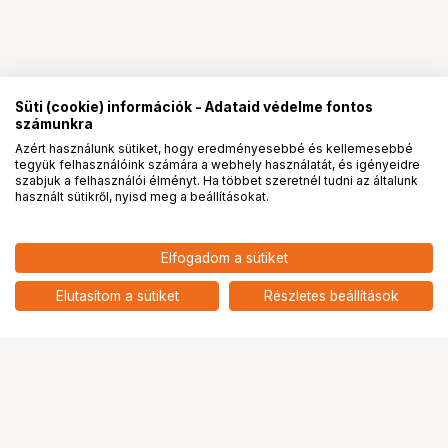
Süti (cookie) információk - Adataid védelme fontos
számunkra
Azért használunk sütiket, hogy eredményesebbé és kellemesebbé
tegyük felhasználóink számára a webhely használatát, és igényeidre
PRO
partnerségek
szabjuk a felhasználói élményt. Ha többet szeretnél tudni az általunk
használt sütikről, nyisd meg a beállításokat.
3 790
HUF
Elfogadom a sütiket
nettó: 2 984 HUF
KUPO KS-165 1/4"-20-14X17
CAMERA SCREW
add
Elutasítom a sütiket
Részletes beállítások
Ugrás az oldal tetejére
Segítség a vásárláshoz