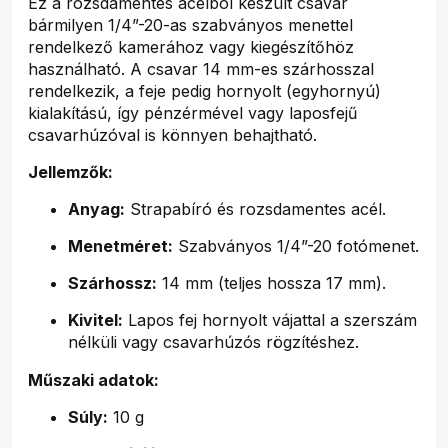
Ez a rozsdamentes acélból készült csavar
bármilyen 1/4”-20-as szabványos menettel
rendelkező kamerához vagy kiegészítőhöz
használható. A csavar 14 mm-es szárhosszal
rendelkezik, a feje pedig hornyolt (egyhornyú)
kialakítású, így pénzérmével vagy laposfejű
csavarhúzóval is könnyen behajtható.
Jellemzők:
Anyag:
Strapabíró és rozsdamentes acél.
Menetméret:
Szabványos 1/4”-20 fotómenet.
Szárhossz:
14 mm (teljes hossza 17 mm).
Kivitel:
Lapos fej hornyolt vájattal a szerszám
nélküli vagy csavarhúzós rögzítéshez.
Műszaki adatok:
Súly:
10 g