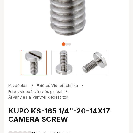
arrow_right
arrow_right
Kezdőoldal
Fotó és Videótechnika
arrow_right
Foto-, videoállvány és gimbal
Állvány és állványfej kiegészítők
KUPO KS-165 1/4"-20-14X17
CAMERA SCREW