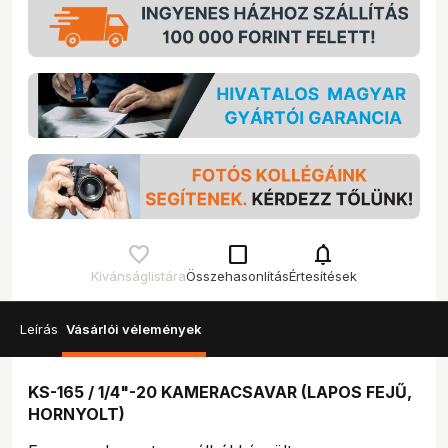
check_box_outline_blank
notifications
Kívánságlistára
Összehasonlítás
Értesítések
Leírás
Vásárlói vélemények
KS-165 / 1/4"-20 KAMERACSAVAR (LAPOS FEJŰ,
HORNYOLT)