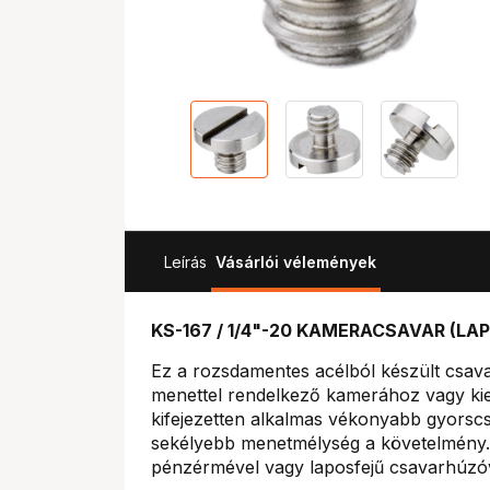
Leírás
Vásárlói vélemények
KS-167 / 1/4"-20 KAMERACSAVAR (LA
Ez a rozsdamentes acélból készült csavar
menettel rendelkező kamerához vagy kie
kifejezetten alkalmas vékonyabb gyorsc
sekélyebb menetmélység a követelmény. 
pénzérmével vagy laposfejű csavarhúzóva