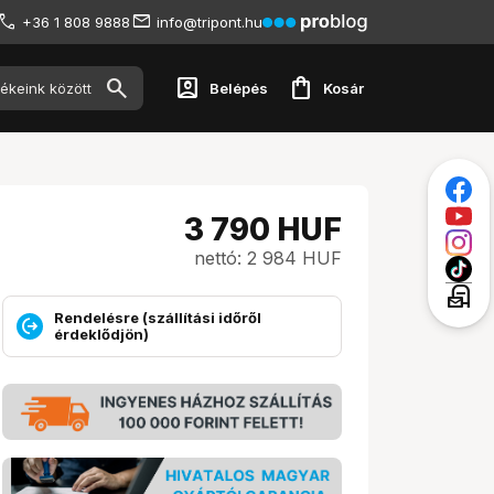
+36 1 808 9888
info@tripont.hu
account_box
shopping_bag
Belépés
Kosár
3 790
HUF
nettó: 2 984 HUF
local_post_office
Rendelésre (szállítási időről
érdeklődjön)