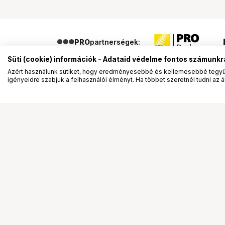
PRO
partnerségek:
Süti (cookie) információk - Adataid védelme fontos számunkr
Azért használunk sütiket, hogy eredményesebbé és kellemesebbé tegyük
igényeidre szabjuk a felhasználói élményt. Ha többet szeretnél tudni az ált
Segítség a vásárláshoz
Ismerj
Fizetési lehetőségek
Bemuta
Szállítással kapcsolatos részletek
Vevőink
Reklamáció és termékvisszaküldés
Bemutat
Fogyasztói elállás
Rendez
Adattörlő kódok
Diákkár
Cofidis Express áruhitel
VIP kár