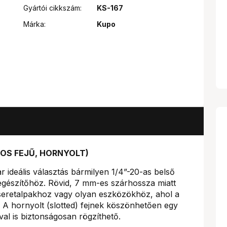
Gyártói cikkszám:
KS-167
Márka:
Kupo
POS FEJŰ, HORNYOLT)
 ideális választás bármilyen 1/4”-20-as belső
gészítőhöz. Rövid, 7 mm-es szárhossza miatt
seretalpakhoz vagy olyan eszközökhöz, ahol a
A hornyolt (slotted) fejnek köszönhetően egy
l is biztonságosan rögzíthető.