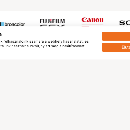
a
 felhasználóink számára a webhely használatát, és
alunk használt sütikről, nyisd meg a beállításokat.
Elut
 meg minket!
További oldalaink
tkozunk
Fotókönyv
 véleménye rólunk
Fotólabor
óterem és Stúdió
Digitalizálás
vények
PhaseOne
tya
Bluechip
tya
Problog