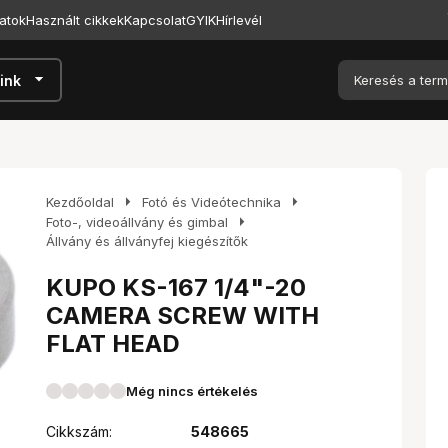
atok
Használt cikkek
Kapcsolat
GYIK
Hírlevél
arrow_drop_down
ink
arrow_right
arrow_right
Kezdőoldal
Fotó és Videótechnika
arrow_right
Foto-, videoállvány és gimbal
Állvány és állványfej kiegészítők
KUPO KS-167 1/4"-20
CAMERA SCREW WITH
FLAT HEAD
Még nincs értékelés
Cikkszám:
548665