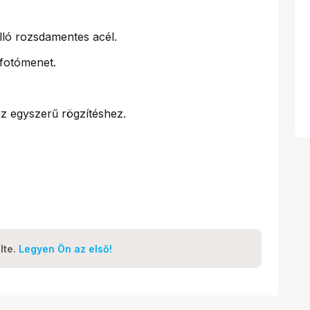
lló rozsdamentes acél.
fotómenet.
az egyszerű rögzítéshez.
lte.
Legyen Ön az első!