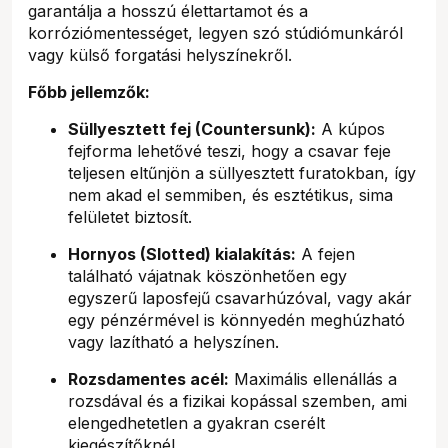
garantálja a hosszú élettartamot és a
korróziómentességet, legyen szó stúdiómunkáról
vagy külső forgatási helyszínekről.
Főbb jellemzők:
Süllyesztett fej (Countersunk):
A kúpos
fejforma lehetővé teszi, hogy a csavar feje
teljesen eltűnjön a süllyesztett furatokban, így
nem akad el semmiben, és esztétikus, sima
felületet biztosít.
Hornyos (Slotted) kialakítás:
A fejen
található vájatnak köszönhetően egy
egyszerű laposfejű csavarhúzóval, vagy akár
egy pénzérmével is könnyedén meghúzható
vagy lazítható a helyszínen.
Rozsdamentes acél:
Maximális ellenállás a
rozsdával és a fizikai kopással szemben, ami
elengedhetetlen a gyakran cserélt
kiegészítőknél.