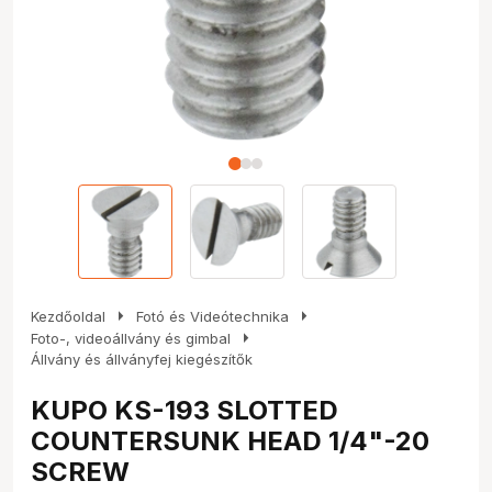
arrow_right
arrow_right
Kezdőoldal
Fotó és Videótechnika
arrow_right
Foto-, videoállvány és gimbal
Állvány és állványfej kiegészítők
KUPO KS-193 SLOTTED
COUNTERSUNK HEAD 1/4"-20
SCREW