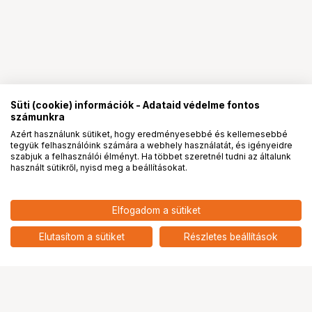
Süti (cookie) információk - Adataid védelme fontos
számunkra
Azért használunk sütiket, hogy eredményesebbé és kellemesebbé
tegyük felhasználóink számára a webhely használatát, és igényeidre
PRO
partnerségek
szabjuk a felhasználói élményt. Ha többet szeretnél tudni az általunk
használt sütikről, nyisd meg a beállításokat.
Elfogadom a sütiket
KUPO KS-193 SLOTTED
3 790
HUF
COUNTERSUNK HEAD 1/4"-20
Elutasítom a sütiket
Részletes beállítások
nettó: 2 984 HUF
SCREW
Ugrás az oldal tetejére