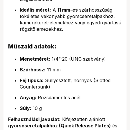
Ideális méret:
A
11 mm-es
szárhosszúság
tökéletes vékonyabb gyorscseretalpakhoz,
kamerakeret-elemekhez vagy egyedi gyártású
rögzítőlemezekhez.
Műszaki adatok:
Menetméret:
1/4”-20 (UNC szabvány)
Szárhossz:
11 mm
Fej típusa:
Süllyesztett, hornyos (Slotted
Countersunk)
Anyag:
Rozsdamentes acél
Súly:
10 g
Felhasználási javaslat:
Kifejezetten ajánlott
gyorscseretalpakhoz (Quick Release Plates)
és