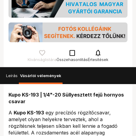
check_box_outline_blank
notifications
Kívánságlistára
Összehasonlítás
Értesítések
Leírás
Vásárlói vélemények
Kupo KS-193 | 1/4"-20 Süllyesztett fejű hornyos
csavar
A
Kupo KS-193
egy precíziós rögzítőcsavar,
amelyet olyan helyekre terveztek, ahol a
rögzítésnek teljesen síkban kell lennie a fogadó
felülettel. A rozsdamentes acél alapanyag