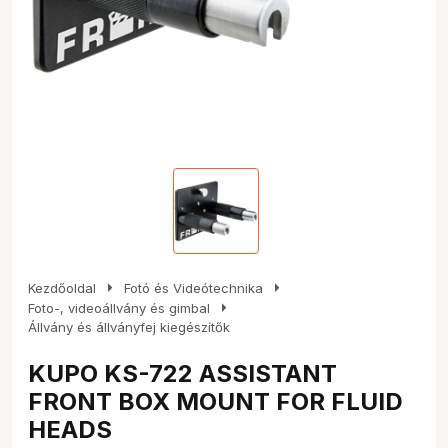
arrow_right
arrow_right
Kezdőoldal
Fotó és Videótechnika
arrow_right
Foto-, videoállvány és gimbal
Állvány és állványfej kiegészítők
KUPO KS-722 ASSISTANT
FRONT BOX MOUNT FOR FLUID
HEADS