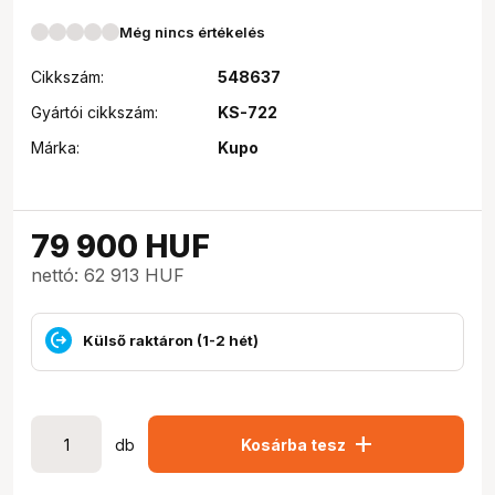
Még nincs értékelés
Cikkszám:
548637
Gyártói cikkszám:
KS-722
Márka:
Kupo
79 900
HUF
nettó: 62 913 HUF
Külső raktáron (1-2 hét)
add
db
Kosárba tesz