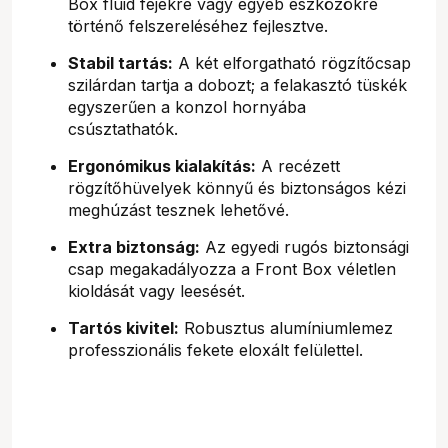
Box fluid fejekre vagy egyéb eszközökre
történő felszereléséhez fejlesztve.
Stabil tartás:
A két elforgatható rögzítőcsap
szilárdan tartja a dobozt; a felakasztó tüskék
egyszerűen a konzol hornyába
csúsztathatók.
Ergonómikus kialakítás:
A recézett
rögzítőhüvelyek könnyű és biztonságos kézi
meghúzást tesznek lehetővé.
Extra biztonság:
Az egyedi rugós biztonsági
csap megakadályozza a Front Box véletlen
kioldását vagy leesését.
Tartós kivitel:
Robusztus alumíniumlemez
professzionális fekete eloxált felülettel.