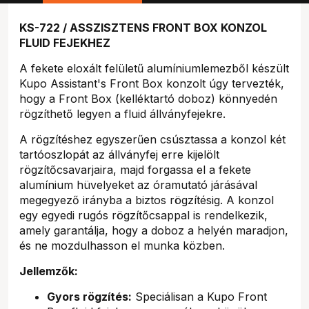
KS-722 / ASSZISZTENS FRONT BOX KONZOL
FLUID FEJEKHEZ
A fekete eloxált felületű alumíniumlemezből készült
Kupo Assistant's Front Box konzolt úgy tervezték,
hogy a Front Box (kelléktartó doboz) könnyedén
rögzíthető legyen a fluid állványfejekre.
A rögzítéshez egyszerűen csúsztassa a konzol két
tartóoszlopát az állványfej erre kijelölt
rögzítőcsavarjaira, majd forgassa el a fekete
alumínium hüvelyeket az óramutató járásával
megegyező irányba a biztos rögzítésig. A konzol
egy egyedi rugós rögzítőcsappal is rendelkezik,
amely garantálja, hogy a doboz a helyén maradjon,
és ne mozdulhasson el munka közben.
Jellemzők:
Gyors rögzítés:
Speciálisan a Kupo Front