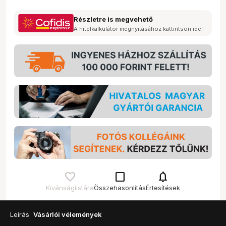
Részletre is megvehető
A hitelkalkulátor megnyitásához kattintson ide!
check_box_outline_blank
notifications
Kívánságlistára
Összehasonlítás
Értesítések
Leírás
Vásárlói vélemények