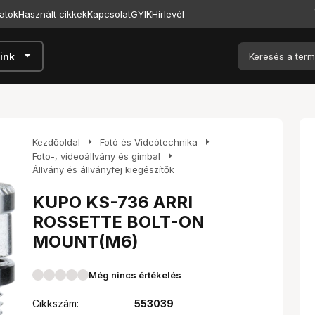
atok
Használt cikkek
Kapcsolat
GYIK
Hírlevél
arrow_drop_down
ink
arrow_right
arrow_right
Kezdőoldal
Fotó és Videótechnika
arrow_right
Foto-, videoállvány és gimbal
Állvány és állványfej kiegészítők
KUPO KS-736 ARRI
ROSSETTE BOLT-ON
MOUNT(M6)
Még nincs értékelés
Cikkszám:
553039