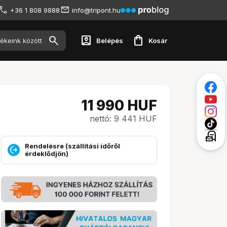
+36 1 808 9888
info@tripont.hu
account_box
shopping_bag
Belépés
Kosár
11 990
HUF
nettó: 9 441 HUF
local_post_office
Rendelésre (szállítási időről
érdeklődjön)