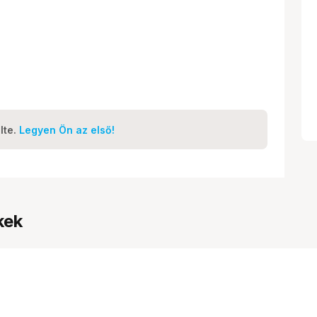
lte.
Legyen Ön az első!
kek