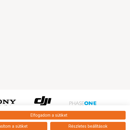
Elfogadom a sütiket
Ugrás az oldal tetejére
asítom a sütiket
Részletes beállítások