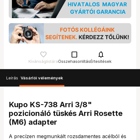
check_box_outline_blank
notifications
Kívánságlistára
Összehasonlítás
Értesítések
Leírás
Vásárlói vélemények
Kupo KS-738 Arri 3/8"
pozicionáló tüskés Arri Rosette
(M6) adapter
A precízen megmunkált rozsdamentes acélból és