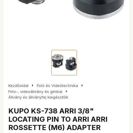
arrow_right
arrow_right
Kezdőoldal
Fotó és Videótechnika
arrow_right
Foto-, videoállvány és gimbal
Állvány és állványfej kiegészítők
KUPO KS-738 ARRI 3/8"
LOCATING PIN TO ARRI ARRI
ROSSETTE (M6) ADAPTER