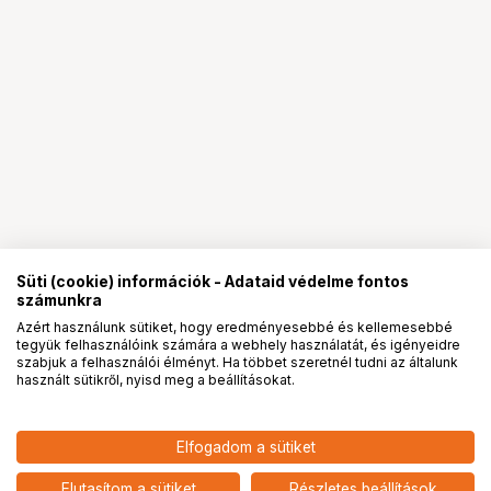
Süti (cookie) információk - Adataid védelme fontos
számunkra
Azért használunk sütiket, hogy eredményesebbé és kellemesebbé
tegyük felhasználóink számára a webhely használatát, és igényeidre
PRO
partnerségek
szabjuk a felhasználói élményt. Ha többet szeretnél tudni az általunk
használt sütikről, nyisd meg a beállításokat.
Elfogadom a sütiket
KUPO KS-738 ARRI 3/8" LOCATING
21 900
HUF
PIN TO ARRI ARRI ROSSETTE (M6)
Elutasítom a sütiket
Részletes beállítások
nettó: 17 244 HUF
ADAPTER