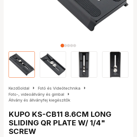
arrow_right
arrow_right
Kezdőoldal
Fotó és Videótechnika
arrow_right
Foto-, videoállvány és gimbal
Állvány és állványfej kiegészítők
KUPO KS-CB11 8.6CM LONG
SLIDING QR PLATE W/ 1/4"
SCREW