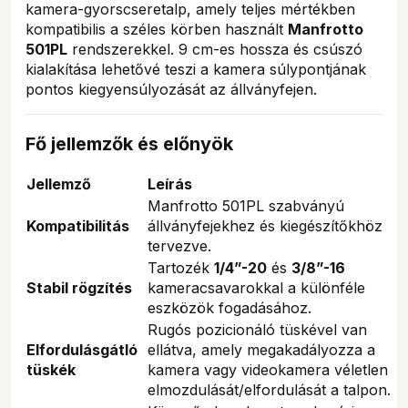
kamera-gyorscseretalp, amely teljes mértékben
kompatibilis a széles körben használt
Manfrotto
501PL
rendszerekkel. 9 cm-es hossza és csúszó
kialakítása lehetővé teszi a kamera súlypontjának
pontos kiegyensúlyozását az állványfejen.
Fő jellemzők és előnyök
Jellemző
Leírás
Manfrotto 501PL szabványú
Kompatibilitás
állványfejekhez és kiegészítőkhöz
tervezve.
Tartozék
1/4”-20
és
3/8”-16
Stabil rögzítés
kameracsavarokkal a különféle
eszközök fogadásához.
Rugós pozicionáló tüskével van
Elfordulásgátló
ellátva, amely megakadályozza a
tüskék
kamera vagy videokamera véletlen
elmozdulását/elfordulását a talpon.