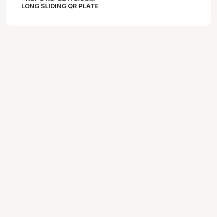
LONG SLIDING QR PLATE
W/ 1/4" SCREW