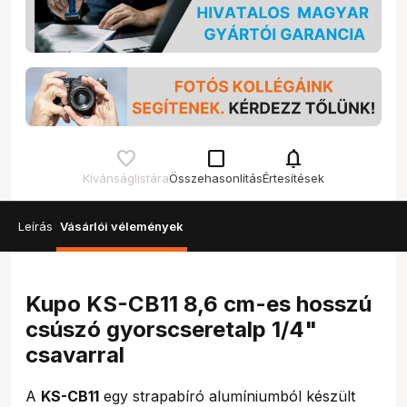
check_box_outline_blank
notifications
Kívánságlistára
Összehasonlítás
Értesítések
Leírás
Vásárlói vélemények
Kupo KS-CB11 8,6 cm-es hosszú
csúszó gyorscseretalp 1/4"
csavarral
A
KS-CB11
egy strapabíró alumíniumból készült