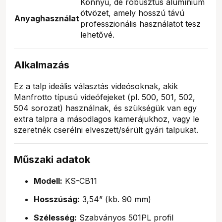
Könnyű, de robusztus alumínium
ötvözet, amely hosszú távú
Anyaghasználat
professzionális használatot tesz
lehetővé.
Alkalmazás
Ez a talp ideális választás videósoknak, akik
Manfrotto típusú videófejeket (pl. 500, 501, 502,
504 sorozat) használnak, és szükségük van egy
extra talpra a másodlagos kamerájukhoz, vagy le
szeretnék cserélni elveszett/sérült gyári talpukat.
Műszaki adatok
Modell:
KS-CB11
Hosszúság:
3,54” (kb. 90 mm)
Szélesség:
Szabványos 501PL profil