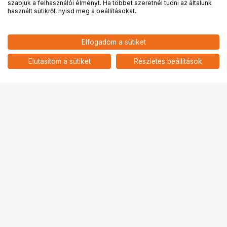
PRO
partnerségek
szabjuk a felhasználói élményt. Ha többet szeretnél tudni az általunk
használt sütikről, nyisd meg a beállításokat.
Elfogadom a sütiket
KUPO KS-CB11 8.6CM LONG SLIDING
12 290
HUF
QR PLATE W/ 1/4" SCREW
Elutasítom a sütiket
Részletes beállítások
nettó: 9 677 HUF
Ugrás az oldal tetejére
Segítség a vásárláshoz
Fizetési lehetőségek
Szállítással kapcsolatos részletek
Reklamáció és termékvisszaküldés
Fogyasztói elállás
Adattörlő kódok