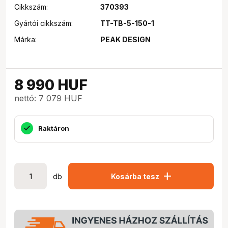
Cikkszám:
370393
Gyártói cikkszám:
TT-TB-5-150-1
Márka:
PEAK DESIGN
8 990
HUF
nettó: 7 079 HUF
Raktáron
add
db
Kosárba tesz