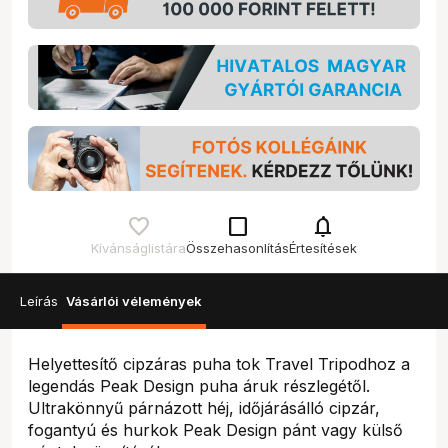
check_box_outline_blank
notifications
Kívánságlistára
Összehasonlítás
Értesítések
Leírás
Vásárlói vélemények
Helyettesítő cipzáras puha tok Travel Tripodhoz a
legendás Peak Design puha áruk részlegétől.
Ultrakönnyű párnázott héj, időjárásálló cipzár,
fogantyú és hurkok Peak Design pánt vagy külső