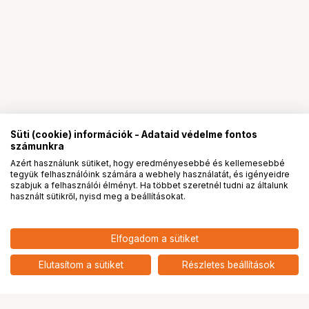
Süti (cookie) információk - Adataid védelme fontos
számunkra
Azért használunk sütiket, hogy eredményesebbé és kellemesebbé
tegyük felhasználóink számára a webhely használatát, és igényeidre
PRO
partnerségek
szabjuk a felhasználói élményt. Ha többet szeretnél tudni az általunk
használt sütikről, nyisd meg a beállításokat.
8 990
HUF
Elfogadom a sütiket
nettó: 7 079 HUF
PEAK DESIGN Travel Tripod bag
add
Elutasítom a sütiket
Részletes beállítások
Ugrás az oldal tetejére