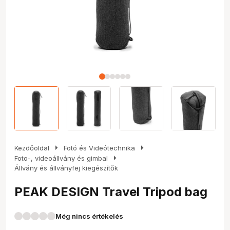
arrow_right
arrow_right
Kezdőoldal
Fotó és Videótechnika
arrow_right
Foto-, videoállvány és gimbal
Állvány és állványfej kiegészítők
PEAK DESIGN Travel Tripod bag
Még nincs értékelés