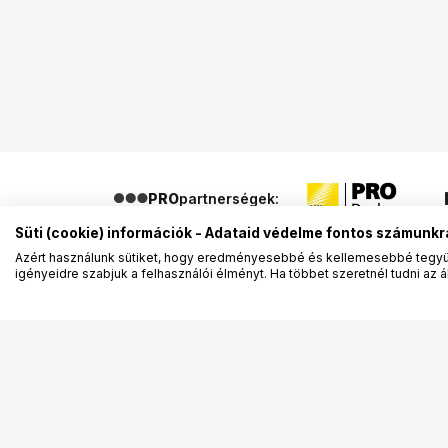
PRO
partnerségek:
Süti (cookie) információk - Adataid védelme fontos számunkr
Azért használunk sütiket, hogy eredményesebbé és kellemesebbé tegyük
igényeidre szabjuk a felhasználói élményt. Ha többet szeretnél tudni az ált
Segítség a vásárláshoz
Ismerj
Fizetési lehetőségek
Bemuta
Szállítással kapcsolatos részletek
Vevőink