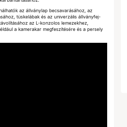
nálhatók az állványlap becsavarásához, az
tásához, tüskelábak és az univerzális állványfej-
távolításához az L-konzolos lemezekhez,
például a kamerakar megfeszítésére és a persely