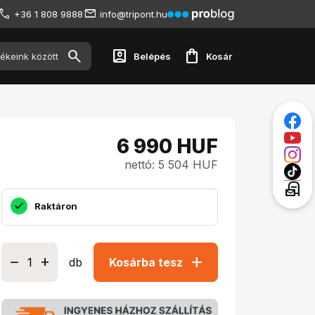
+36 1 808 9888
info@tripont.hu
account_box
shopping_bag
Belépés
Kosár
6 990
HUF
nettó: 5 504 HUF
local_post_office
Raktáron
add
db
Kosárba tesz