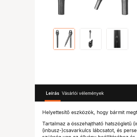
Leírás
Vásárlói vélemények
Helyettesítő eszközök, hogy bármit meg
Tartalmaz a összehajtható hatszögletű (
(inbusz-)csavarkulcs lábcsatot, és perse
szükség van az állvány beállításához és