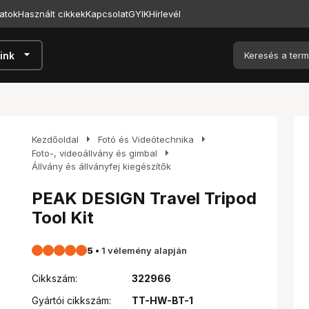
atok
Használt cikkek
Kapcsolat
GYIK
Hírlevél
arrow_drop_down
ink
arrow_right
arrow_right
Kezdőoldal
Fotó és Videótechnika
arrow_right
Foto-, videoállvány és gimbal
Állvány és állványfej kiegészítők
PEAK DESIGN Travel Tripod
Tool Kit
5
•
1 vélemény alapján
Cikkszám:
322966
Gyártói cikkszám:
TT-HW-BT-1