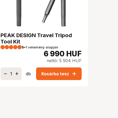
PEAK DESIGN Travel Tripod
Tool Kit
5
•
1 vélemény alapján
6 990
HUF
nettó: 5 504 HUF
add
db
Kosárba tesz