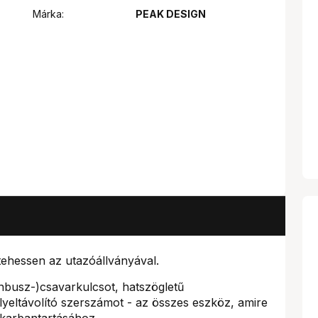
Márka:
PEAK DESIGN
tehessen az utazóállványával.
inbusz-)csavarkulcsot, hatszögletű
lyeltávolító szerszámot - az összes eszköz, amire
 karbantartásához.