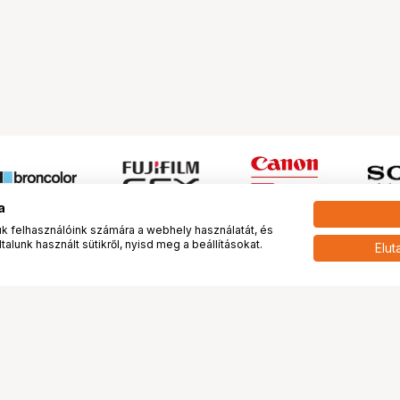
a
 felhasználóink számára a webhely használatát, és
alunk használt sütikről, nyisd meg a beállításokat.
Elut
 meg minket!
További oldalaink
tkozunk
Fotókönyv
 véleménye rólunk
Fotólabor