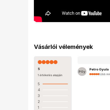
Vásárlói vélemények
5
Petro Gyula
PGy
több mi
1 értékelés alapján
5
4
3
2
1