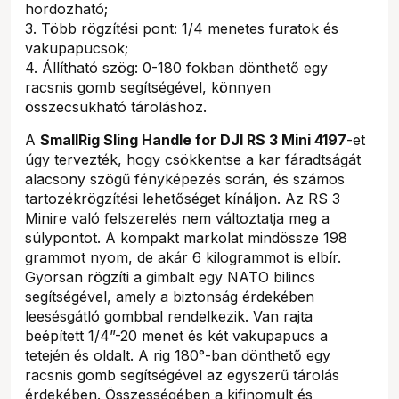
hordozható;
3. Több rögzítési pont: 1/4 menetes furatok és
vakupapucsok;
4. Állítható szög: 0-180 fokban dönthető egy
racsnis gomb segítségével, könnyen
összecsukható tároláshoz.
A
SmallRig Sling Handle for DJI RS 3 Mini 4197
-et
úgy tervezték, hogy csökkentse a kar fáradtságát
alacsony szögű fényképezés során, és számos
tartozékrögzítési lehetőséget kínáljon. Az RS 3
Minire való felszerelés nem változtatja meg a
súlypontot. A kompakt markolat mindössze 198
grammot nyom, de akár 6 kilogrammot is elbír.
Gyorsan rögzíti a gimbalt egy NATO bilincs
segítségével, amely a biztonság érdekében
leesésgátló gombbal rendelkezik. Van rajta
beépített 1/4”-20 menet és két vakupapucs a
tetején és oldalt. A rig 180°-ban dönthető egy
racsnis gomb segítségével az egyszerű tárolás
érdekében. Összességében a kifinomult és