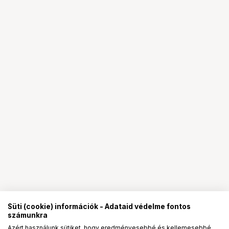
Süti (cookie) információk - Adataid védelme fontos
számunkra
Azért használunk sütiket, hogy eredményesebbé és kellemesebbé