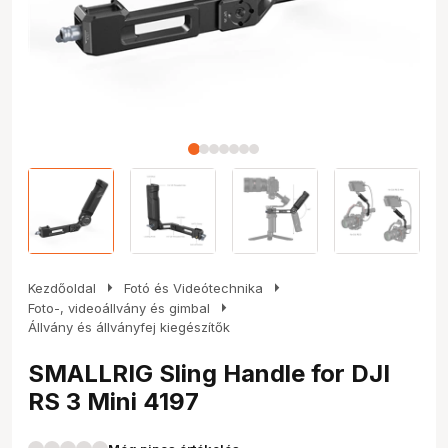
arrow_right
arrow_right
Kezdőoldal
Fotó és Videótechnika
arrow_right
Foto-, videoállvány és gimbal
Állvány és állványfej kiegészítők
SMALLRIG Sling Handle for DJI
RS 3 Mini 4197