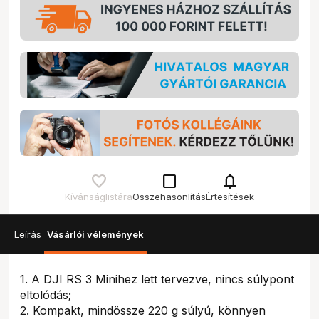
check_box_outline_blank
notifications
Kívánságlistára
Összehasonlítás
Értesítések
Leírás
Vásárlói vélemények
1. A DJI RS 3 Minihez lett tervezve, nincs súlypont
eltolódás;
2. Kompakt, mindössze 220 g súlyú, könnyen