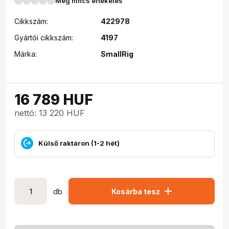
Még nincs értékelés
Cikkszám:
422978
Gyártói cikkszám:
4197
Márka:
SmallRig
16 789
HUF
nettó: 13 220 HUF
Külső raktáron (1-2 hét)
add
db
Kosárba tesz