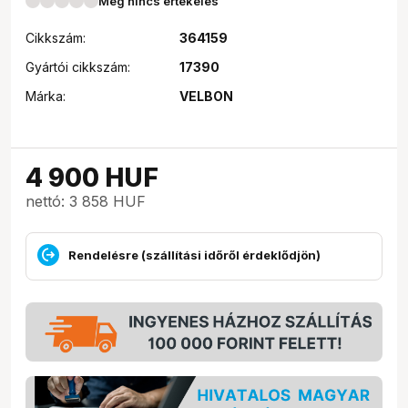
Még nincs értékelés
Cikkszám:
364159
Gyártói cikkszám:
17390
Márka:
VELBON
4 900
HUF
nettó: 3 858 HUF
Rendelésre (szállítási időről érdeklődjön)