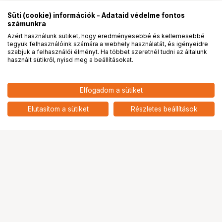
Süti (cookie) információk - Adataid védelme fontos
számunkra
Azért használunk sütiket, hogy eredményesebbé és kellemesebbé
tegyük felhasználóink számára a webhely használatát, és igényeidre
PRO
partnerségek
szabjuk a felhasználói élményt. Ha többet szeretnél tudni az általunk
használt sütikről, nyisd meg a beállításokat.
Elfogadom a sütiket
4 900
HUF
Velbon Quick Release Plate QB 46
Elutasítom a sütiket
Részletes beállítások
nettó: 3 858 HUF
Ugrás az oldal tetejére
Segítség a vásárláshoz
Fizetési lehetőségek
Szállítással kapcsolatos részletek