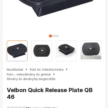
arrow_right
arrow_right
Kezdőoldal
Fotó és Videótechnika
arrow_right
Foto-, videoállvány és gimbal
Állvány és állványfej kiegészítők
Velbon Quick Release Plate QB
46