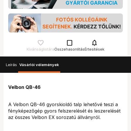
check_box_outline_blank
notifications
Kívánságlistára
Összehasonlítás
Értesítések
Leírás
Vásárlói vélemények
Velbon QB-46
A Velbon QB-46 gyorskioldó talp lehetővé teszi a
fényképezőgép gyors felszerelését és leszerelését
az összes Velbon EX sorozatú állványról.