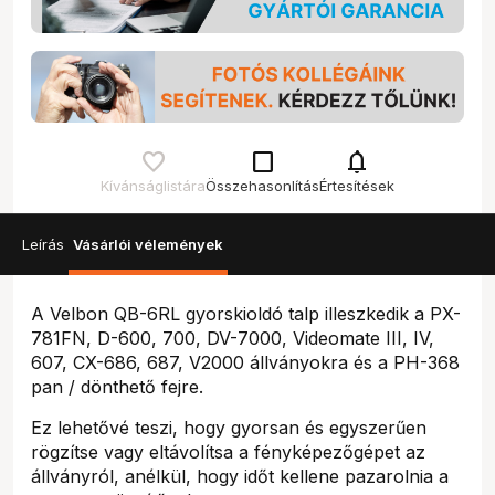
check_box_outline_blank
notifications
Kívánságlistára
Összehasonlítás
Értesítések
Leírás
Vásárlói vélemények
A Velbon QB-6RL gyorskioldó talp illeszkedik a PX-
781FN, D-600, 700, DV-7000, Videomate III, IV,
607, CX-686, 687, V2000 állványokra és a PH-368
pan / dönthető fejre.
Ez lehetővé teszi, hogy gyorsan és egyszerűen
rögzítse vagy eltávolítsa a fényképezőgépet az
állványról, anélkül, hogy időt kellene pazarolnia a