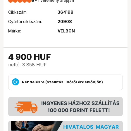
5
•
1 vélemény alapján
Cikkszám:
364198
Gyártói cikkszám:
20908
Márka:
VELBON
4 900
HUF
nettó: 3 858 HUF
Rendelésre (szállítási időről érdeklődjön)