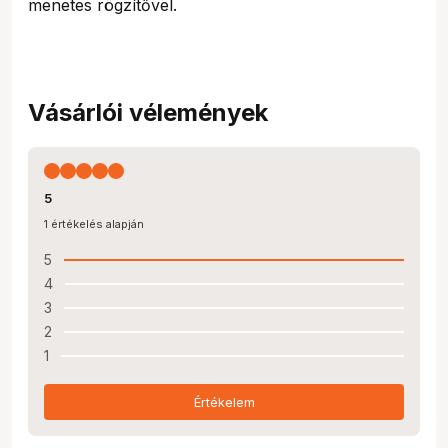
menetes rögzítővel.
Vásárlói vélemények
5
1 értékelés alapján
5
4
3
2
1
Értékelem