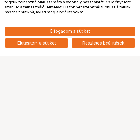
tegyük felhasználóink számára a webhely használatát, és igényeidre
PRO
partnerségek
szabjuk a felhasználói élményt. Ha többet szeretnél tudni az általunk
használt sütikről, nyisd meg a beállításokat.
Elfogadom a sütiket
Velbon Quick Release Plate QB 6RL
4 900
HUF
5
Elutasítom a sütiket
Részletes beállítások
nettó: 3 858 HUF
Ugrás az oldal tetejére
Segítség a vásárláshoz
Fizetési lehetőségek
Szállítással kapcsolatos részletek
Reklamáció és termékvisszaküldés
Fogyasztói elállás
Adattörlő kódok