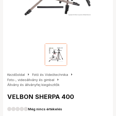
arrow_right
arrow_right
Kezdőoldal
Fotó és Videótechnika
arrow_right
Foto-, videoállvány és gimbal
Állvány és állványfej kiegészítők
VELBON SHERPA 400
Még nincs értékelés