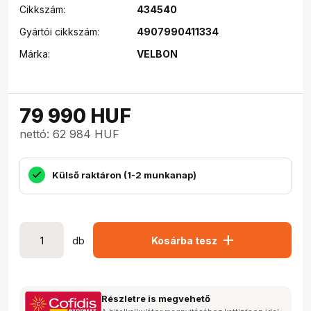
Cikkszám:
434540
Gyártói cikkszám:
4907990411334
Márka:
VELBON
79 990
HUF
nettó: 62 984 HUF
Külső raktáron (1-2 munkanap)
add
db
Kosárba tesz
Részletre is megvehető