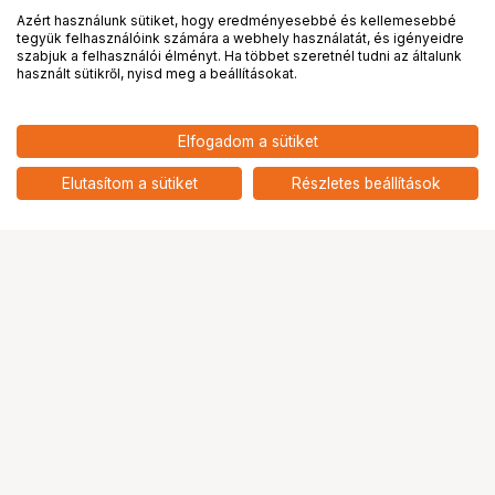
Azért használunk sütiket, hogy eredményesebbé és kellemesebbé
tegyük felhasználóink számára a webhely használatát, és igényeidre
PRO
partnerségek
szabjuk a felhasználói élményt. Ha többet szeretnél tudni az általunk
használt sütikről, nyisd meg a beállításokat.
79 990
HUF
Elfogadom a sütiket
nettó: 62 984 HUF
VELBON SHERPA 400
add
Elutasítom a sütiket
Részletes beállítások
Ugrás az oldal tetejére
Segítség a vásárláshoz
Fizetési lehetőségek
Szállítással kapcsolatos részletek
Reklamáció és termékvisszaküldés
Fogyasztói elállás