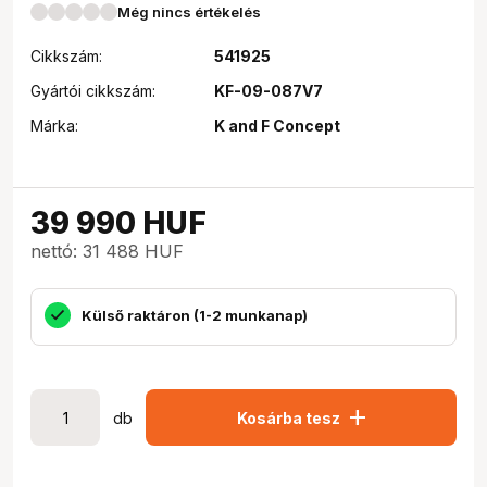
Még nincs értékelés
Cikkszám:
541925
Gyártói cikkszám:
KF-09-087V7
Márka:
K and F Concept
39 990
HUF
nettó: 31 488 HUF
Külső raktáron (1-2 munkanap)
add
db
Kosárba tesz