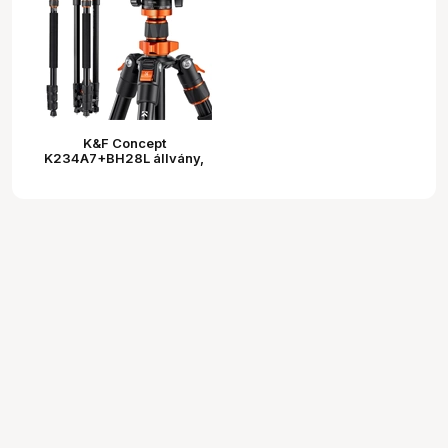
K&F Concept
K234A7+BH28L állvány,
200cm magasság, 10kg
teherbírás, telefonadapter