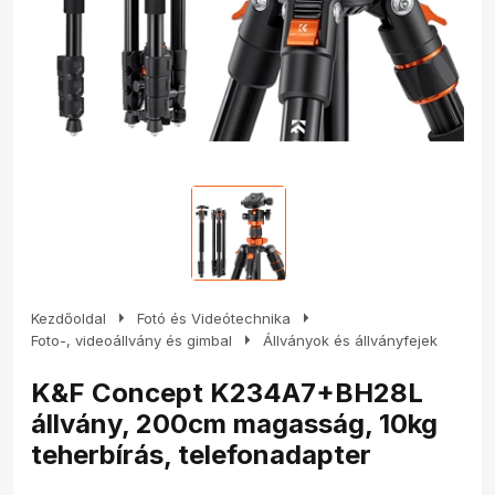
arrow_right
arrow_right
Kezdőoldal
Fotó és Videótechnika
arrow_right
Foto-, videoállvány és gimbal
Állványok és állványfejek
K&F Concept K234A7+BH28L
állvány, 200cm magasság, 10kg
teherbírás, telefonadapter