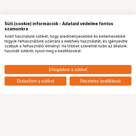
Süti (cookie) információk - Adataid védelme fontos
számunkra
Azért használunk sütiket, hogy eredményesebbé és kellemesebbé
tegyük felhasználóink számára a webhely használatát, és igényeidre
PRO
partnerségek
szabjuk a felhasználói élményt. Ha többet szeretnél tudni az általunk
használt sütikről, nyisd meg a beállításokat.
39 990
HUF
Elfogadom a sütiket
K&F Concept K234A7+BH28L
nettó: 31 488 HUF
állvány, 200cm magasság, 10kg
add
teherbírás, telefonadapter
Elutasítom a sütiket
Részletes beállítások
Ugrás az oldal tetejére
Segítség a vásárláshoz
Fizetési lehetőségek