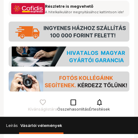
Részletre is megvehető
A hitelkalkulátor megnyitásához kattintson ide!
check_box_outline_blank
notifications
Kívánságlistára
Összehasonlítás
Értesítések
Leírás
Vásárlói vélemények