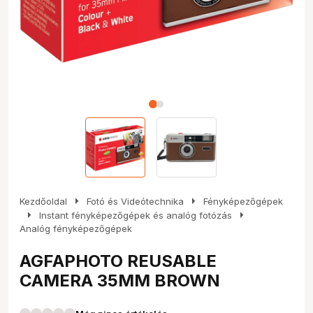
arrow_right
arrow_right
Kezdőoldal
Fotó és Videótechnika
Fényképezőgépek
arrow_right
arrow_right
Instant fényképezőgépek és analóg fotózás
Analóg fényképezőgépek
AGFAPHOTO REUSABLE
CAMERA 35MM BROWN