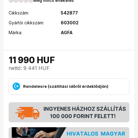
Még nincs értékelés
Cikkszám:
542877
Gyártói cikkszám:
603002
Márka:
AGFA
11 990
HUF
nettó: 9 441 HUF
Rendelésre (szállítási időről érdeklődjön)