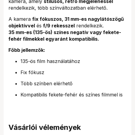
kamera, amely
stílusos, retro megjelenéssel
rendelkezik, több színváltozatban elérhető.
A kamera
fix fókuszos, 31 mm-es nagylátószögű
objektívvel
és
f/9 rekesszel
rendelkezik.
35 mm-es (135-ös) színes negatív vagy fekete-
fehér filmekkel egyaránt kompatibilis.
Főbb jellemzők:
135-ös film használatához
Fix fókusz
Több színben elérhető
Kompatibilis fekete-fehér és színes filmmel is
Vásárlói vélemények