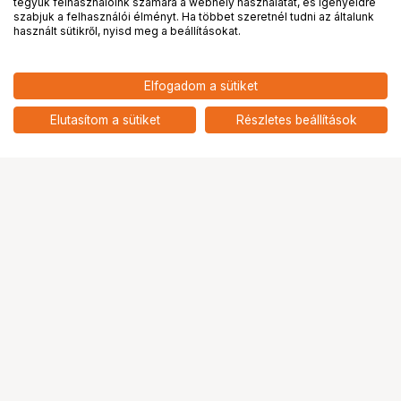
tegyük felhasználóink számára a webhely használatát, és igényeidre
PRO
partnerségek
szabjuk a felhasználói élményt. Ha többet szeretnél tudni az általunk
használt sütikről, nyisd meg a beállításokat.
Elfogadom a sütiket
AGFAPHOTO REUSABLE CAMERA
11 990
HUF
35MM BROWN
Elutasítom a sütiket
Részletes beállítások
nettó: 9 441 HUF
Ugrás az oldal tetejére
Segítség a vásárláshoz
Fizetési lehetőségek
Szállítással kapcsolatos részletek
Reklamáció és termékvisszaküldés
Fogyasztói elállás
Adattörlő kódok