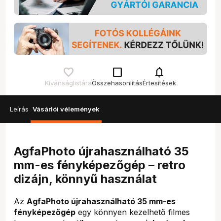
check_box_outline_blank
notifications
Kívánságlistára
Összehasonlítás
Értesítések
Leírás
Vásárlói vélemények
AgfaPhoto újrahasználható 35
mm-es fényképezőgép – retro
dizájn, könnyű használat
Az
AgfaPhoto újrahasználható 35 mm-es
fényképezőgép
egy könnyen kezelhető filmes