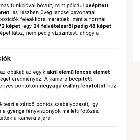
mas funkcióval bővült, mint például
beépített
enet
, és részben üveg lencse bevonattal.
ozíciók feleakkora méretűek, mint a normál
 72 képet
, egy
24 felvételesről pedig 48 képet
pet látsz, nem pedig vízszintest, ahogy a
ciók
az optikát: az egyik
akril elemű lencse elemet
sséget eredményez. A kamera
beépített
 fényes pontokon
négyágú csillag fényfoltot
hoz
 teszi a záridő pontos szabályozását, így
 gyenge fényviszonyok melletti fotózás.
tették a kamera aljára.