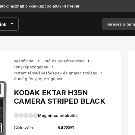
atok
Használt cikkek
Kapcsolat
GYIK
Hírlevél
arrow_drop_down
ink
arrow_right
arrow_right
Kezdőoldal
Fotó és Videótechnika
arrow_right
Fényképezőgépek
arrow_right
Instant fényképezőgépek és analóg fotózás
Analóg fényképezőgépek
KODAK EKTAR H35N
CAMERA STRIPED BLACK
Még nincs értékelés
Cikkszám:
542891