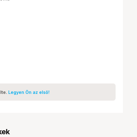
lte.
Legyen Ön az első!
kek