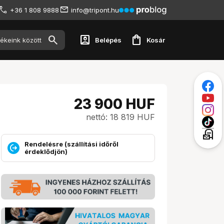
+36 1 808 9888
info@tripont.hu
account_box
shopping_bag
Belépés
Kosár
23 900
HUF
nettó: 18 819 HUF
local_post_office
Rendelésre (szállítási időről
érdeklődjön)