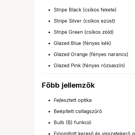
Stripe Black (csíkos fekete)
Stripe Silver (csíkos ezüst)
Stripe Green (csíkos zöld)
Glazed Blue (fényes kék)
Glazed Orange (fényes narancs)
Glazed Pink (fényes rózsaszín)
Főbb jellemzők
Fejlesztett optika
Beépített csillagszűrő
Bulb (B) funkció
Finomított kereső és visszatekerő