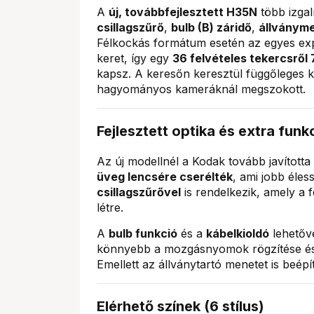
A
új, továbbfejlesztett H35N
több izgal
csillagszűrő
,
bulb (B) záridő
,
állványm
Félkockás formátum esetén az egyes exp
keret, így egy
36 felvételes tekercsről
kapsz. A keresőn keresztül függőleges ké
hagyományos kameráknál megszokott.
Fejlesztett optika és extra funk
Az új modellnél a Kodak tovább javította 
üveg lencsére cserélték
, ami jobb éle
csillagszűrővel
is rendelkezik, amely a
létre.
A
bulb funkció
és a
kábelkioldó
lehetővé
könnyebb a mozgásnyomok rögzítése és a
Emellett az állványtartó menetet is beépí
Elérhető színek (6 stílus)