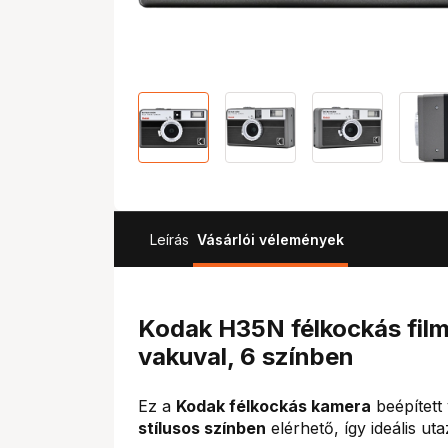
Leírás
Vásárlói vélemények
Kodak H35N félkockás film
vakuval, 6 színben
Ez a
Kodak félkockás kamera
beépített 
stílusos színben
elérhető, így ideális u