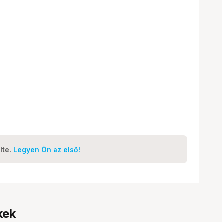
lte.
Legyen Ön az első!
kek