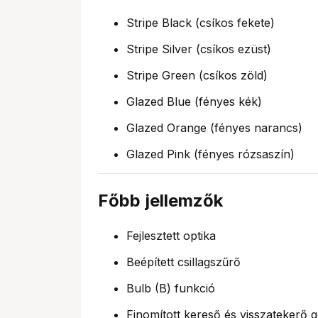
Stripe Black (csíkos fekete)
Stripe Silver (csíkos ezüst)
Stripe Green (csíkos zöld)
Glazed Blue (fényes kék)
Glazed Orange (fényes narancs)
Glazed Pink (fényes rózsaszín)
Főbb jellemzők
Fejlesztett optika
Beépített csillagszűrő
Bulb (B) funkció
Finomított kereső és visszatekerő