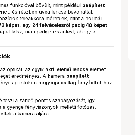
mas funkcióval bővült, mint például
beépített
enet
, és részben üveg lencse bevonattal.
ozíciók feleakkora méretűek, mint a normál
 72 képet
, egy
24 felvételesről pedig 48 képet
pet látsz, nem pedig vízszintest, ahogy a
ciók
az optikát: az egyik
akril elemű lencse elemet
sséget eredményez. A kamera
beépített
 fényes pontokon
négyágú csillag fényfoltot
hoz
 teszi a záridő pontos szabályozását, így
 gyenge fényviszonyok melletti fotózás.
tették a kamera aljára.