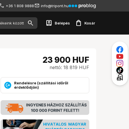
+36 1 808 9888
info@tripont.hu
account_box
shopping_bag
Belépés
Kosár
23 900
HUF
nettó: 18 819 HUF
local_post_office
Rendelésre (szállítási időről
érdeklődjön)