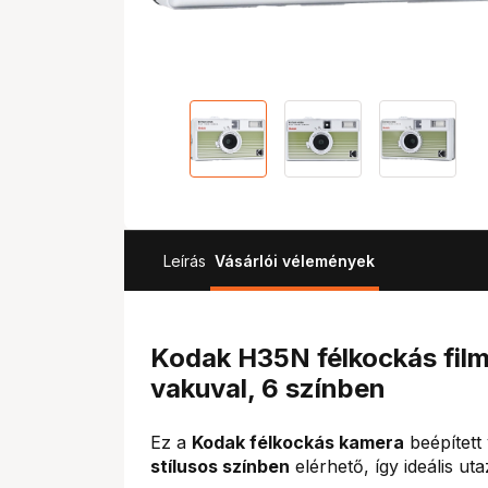
Leírás
Vásárlói vélemények
Kodak H35N félkockás film
vakuval, 6 színben
Ez a
Kodak félkockás kamera
beépített 
stílusos színben
elérhető, így ideális u