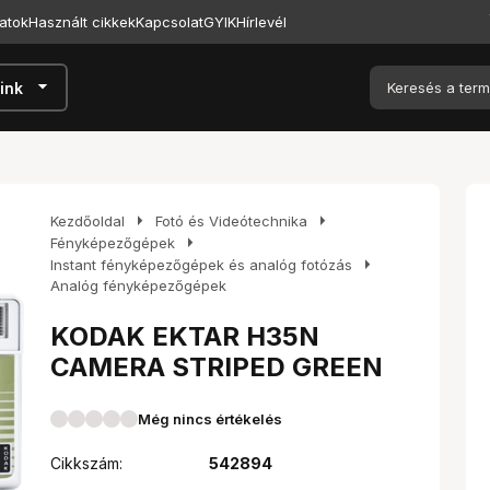
atok
Használt cikkek
Kapcsolat
GYIK
Hírlevél
arrow_drop_down
ink
arrow_right
arrow_right
Kezdőoldal
Fotó és Videótechnika
arrow_right
Fényképezőgépek
arrow_right
Instant fényképezőgépek és analóg fotózás
Analóg fényképezőgépek
KODAK EKTAR H35N
CAMERA STRIPED GREEN
Még nincs értékelés
Cikkszám:
542894