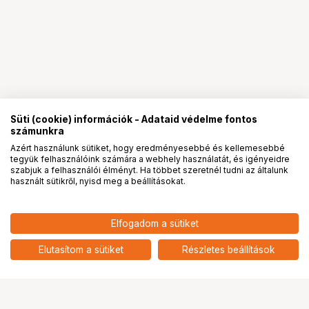
Süti (cookie) információk - Adataid védelme fontos
számunkra
Azért használunk sütiket, hogy eredményesebbé és kellemesebbé
tegyük felhasználóink számára a webhely használatát, és igényeidre
PRO
partnerségek
szabjuk a felhasználói élményt. Ha többet szeretnél tudni az általunk
használt sütikről, nyisd meg a beállításokat.
Elfogadom a sütiket
7 790
HUF
KODAK FUN SAVER 39 DISPOSABLE
Elutasítom a sütiket
Részletes beállítások
nettó: 6 134 HUF
Ugrás az oldal tetejére