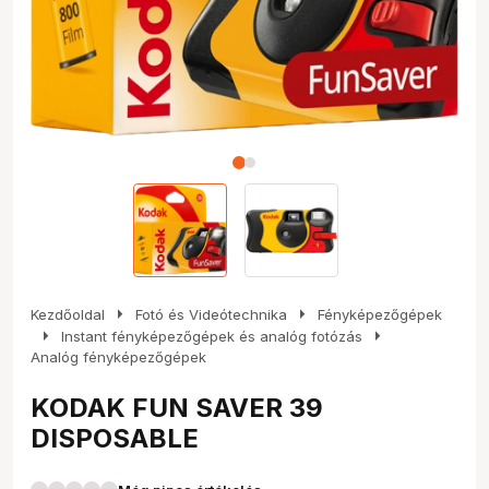
arrow_right
arrow_right
Kezdőoldal
Fotó és Videótechnika
Fényképezőgépek
arrow_right
arrow_right
Instant fényképezőgépek és analóg fotózás
Analóg fényképezőgépek
KODAK FUN SAVER 39
DISPOSABLE