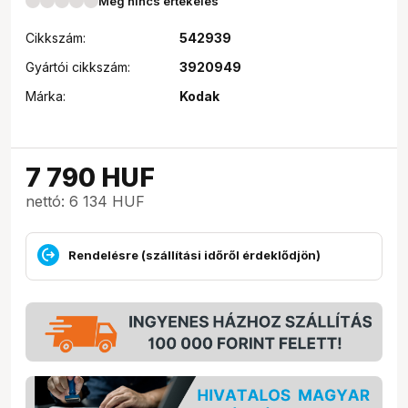
Még nincs értékelés
Cikkszám:
542939
Gyártói cikkszám:
3920949
Márka:
Kodak
7 790
HUF
nettó: 6 134 HUF
Rendelésre (szállítási időről érdeklődjön)