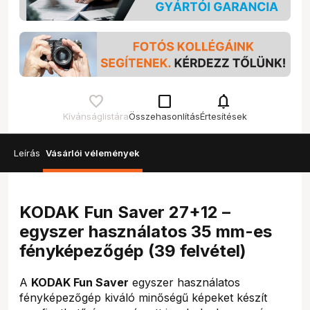
check_box_outline_blank
notifications
Kívánságlistára
Összehasonlítás
Értesítések
Leírás
Vásárlói vélemények
KODAK Fun Saver 27+12 –
egyszer használatos 35 mm-es
fényképezőgép (39 felvétel)
A
KODAK Fun Saver
egyszer használatos
fényképezőgép kiváló minőségű képeket készít