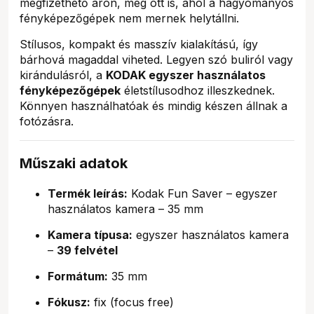
megfizethető áron, még ott is, ahol a hagyományos
fényképezőgépek nem mernek helytállni.
Stílusos, kompakt és masszív kialakítású, így
bárhová magaddal viheted. Legyen szó buliról vagy
kirándulásról, a
KODAK egyszer használatos
fényképezőgépek
életstílusodhoz illeszkednek.
Könnyen használhatóak és mindig készen állnak a
fotózásra.
Műszaki adatok
Termék leírás:
Kodak Fun Saver – egyszer
használatos kamera – 35 mm
Kamera típusa:
egyszer használatos kamera
–
39 felvétel
Formátum:
35 mm
Fókusz:
fix (focus free)