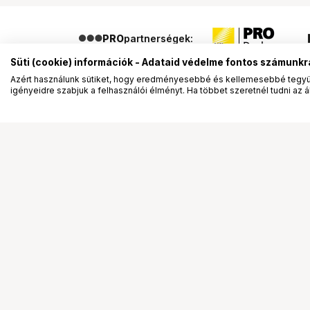
PRO
partnerségek:
Süti (cookie) információk - Adataid védelme fontos számunkr
Azért használunk sütiket, hogy eredményesebbé és kellemesebbé tegyük
igényeidre szabjuk a felhasználói élményt. Ha többet szeretnél tudni az ált
Segítség a vásárláshoz
Ismerj
Fizetési lehetőségek
Bemuta
Szállítással kapcsolatos részletek
Vevőink
Reklamáció és termékvisszaküldés
Bemutat
Fogyasztói elállás
Rendez
Adattörlő kódok
Diákkár
Cofidis Express áruhitel
VIP kár
Lízing lehetőségek
Talent 