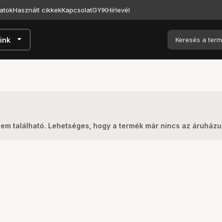
atok
Használt cikkek
Kapcsolat
GYIK
Hírlevél
arrow_drop_down
ink
nem található. Lehetséges, hogy a termék már nincs az áruház