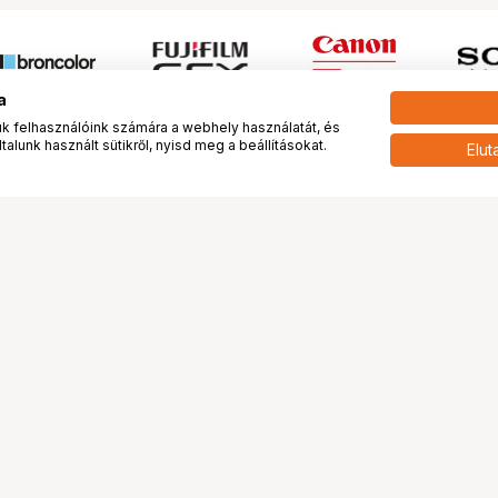
a
 felhasználóink számára a webhely használatát, és
alunk használt sütikről, nyisd meg a beállításokat.
Elut
 meg minket!
További oldalaink
tkozunk
Fotókönyv
 véleménye rólunk
Fotólabor
óterem és Stúdió
Digitalizálás
vények
PhaseOne
tya
Bluechip
tya
Problog
Program
Márkáink