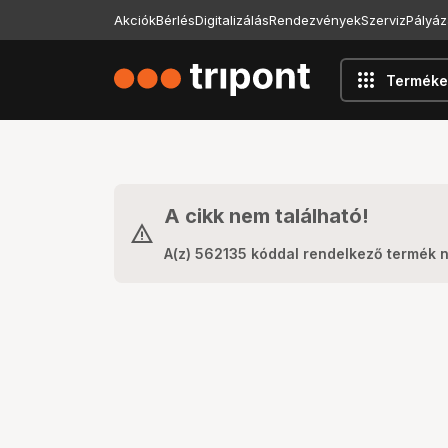
Akciók
Bérlés
Digitalizálás
Rendezvények
Szerviz
Pályáz
apps
Terméke
A cikk nem található!
A(z) 562135 kóddal rendelkező termék 