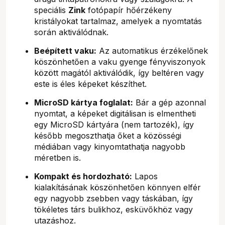
speciális
Zink
fotópapír hőérzékeny
kristályokat tartalmaz, amelyek a nyomtatás
során aktiválódnak.
Beépített vaku:
Az automatikus érzékelőnek
köszönhetően a vaku gyenge fényviszonyok
között magától aktiválódik, így beltéren vagy
este is éles képeket készíthet.
MicroSD kártya foglalat:
Bár a gép azonnal
nyomtat, a képeket digitálisan is elmentheti
egy MicroSD kártyára (nem tartozék), így
később megoszthatja őket a közösségi
médiában vagy kinyomtathatja nagyobb
méretben is.
Kompakt és hordozható:
Lapos
kialakításának köszönhetően könnyen elfér
egy nagyobb zsebben vagy táskában, így
tökéletes társ bulikhoz, esküvőkhöz vagy
utazáshoz.