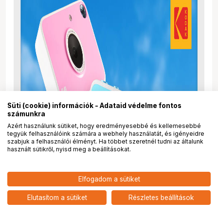
Süti (cookie) információk - Adataid védelme fontos
számunkra
Azért használunk sütiket, hogy eredményesebbé és kellemesebbé
tegyük felhasználóink számára a webhely használatát, és igényeidre
szabjuk a felhasználói élményt. Ha többet szeretnél tudni az általunk
használt sütikről, nyisd meg a beállításokat.
32 901
HUF
Elfogadom a sütiket
nettó: 25 906 HUF
KODAK PRINTOMATIC + BLACK
add
Elutasítom a sütiket
Részletes beállítások