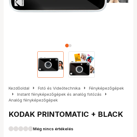
arrow_right
arrow_right
Kezdőoldal
Fotó és Videótechnika
Fényképezőgépek
arrow_right
arrow_right
Instant fényképezőgépek és analóg fotózás
Analóg fényképezőgépek
KODAK PRINTOMATIC + BLACK
Még nincs értékelés