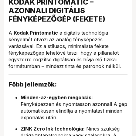
KODAK PRINTOMATIC –
AZONNALI DIGITÁLIS
FÉNYKÉPEZŐGÉP (FEKETE)
A
Kodak Printomatic
a digitális technológia
kényelmét ötvözi az analóg fényképezés
varázsával. Ez a stílusos, minimalista fekete
fényképezőgép lehetővé teszi, hogy a pillanatot
egyszerre rögzítse digitálisan és hívja elő fizikai
formátumban – mindezt tinta és patronok nélkül.
Főbb jellemzők:
Minden-az-egyben megoldás:
Fényképezzen és nyomtasson azonnal! A gép
automatikusan elindítja a nyomtatást minden
exponálás után.
ZINK Zero Ink technológia:
Nincs szükség
drága tintapatronokra vagy szalagokra. A