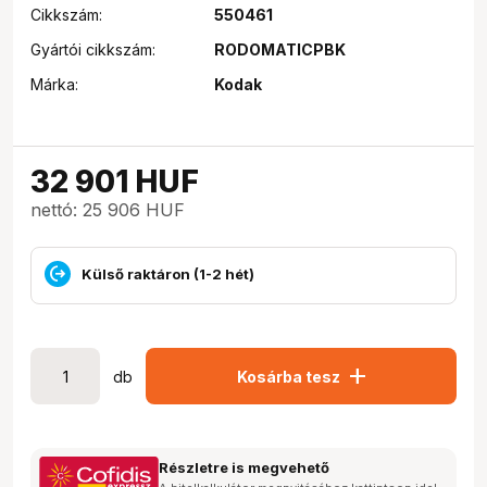
Cikkszám:
550461
Gyártói cikkszám:
RODOMATICPBK
Márka:
Kodak
32 901
HUF
nettó: 25 906 HUF
Külső raktáron (1-2 hét)
add
db
Kosárba tesz
Részletre is megvehető