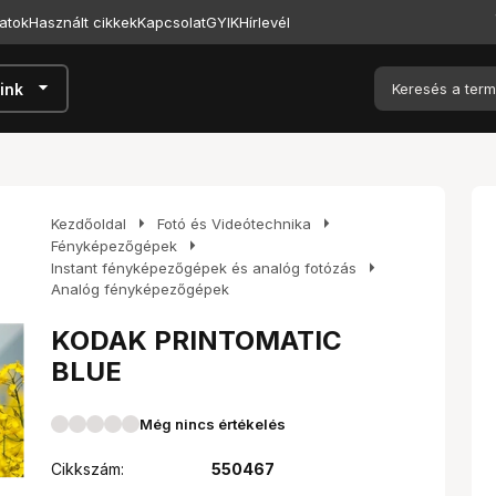
atok
Használt cikkek
Kapcsolat
GYIK
Hírlevél
arrow_drop_down
ink
arrow_right
arrow_right
Kezdőoldal
Fotó és Videótechnika
arrow_right
Fényképezőgépek
arrow_right
Instant fényképezőgépek és analóg fotózás
Analóg fényképezőgépek
KODAK PRINTOMATIC
BLUE
Még nincs értékelés
Cikkszám:
550467