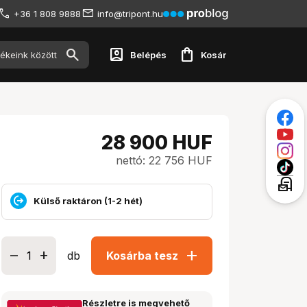
+36 1 808 9888
info@tripont.hu
account_box
shopping_bag
Belépés
Kosár
28 900
HUF
nettó: 22 756 HUF
local_post_office
Külső raktáron (1-2 hét)
add
db
Kosárba tesz
Részletre is megvehető