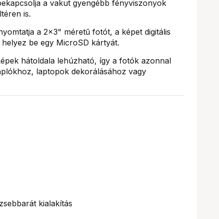
bekapcsolja a vakut gyengébb fényviszonyok
téren is.
omtatja a 2x3" méretű fotót, a képet digitális
helyez be egy MicroSD kártyát.
épek hátoldala lehúzható, így a fotók azonnal
naplókhoz, laptopok dekorálásához vagy
sebbarát kialakítás