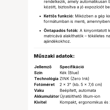
rendelkezik, amely automatikusan 
között, biztosítva a jó expozíciót bel
Kettős funkció:
Miközben a gép kiny
formátumban is menti, amennyiben 
Öntapadós fotók:
A kinyomtatott k
matricává alakíthatók – tökéletes 
ajándékokhoz.
Műszaki adatok:
Jellemző
Specifikáció
Szín
Kék (Blue)
Technológia
ZINK (Zero Ink)
Fotóméret
2 x 3" (kb. 5 x 7,6 cm)
Vaku
Beépített, automata
Akkumulátor
Újratölthető lítium-ion
Kivitel
Kompakt, ergonomikus és z