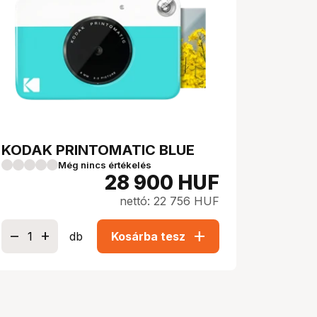
KODAK PRINTOMATIC BLUE
Még nincs értékelés
28 900
HUF
nettó: 22 756 HUF
add
db
Kosárba tesz