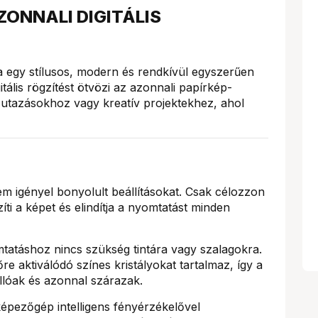
ZONNALI DIGITÁLIS
a egy stílusos, modern és rendkívül egyszerűen
ális rögzítést ötvözi az azonnali papírkép-
, utazásokhoz vagy kreatív projektekhez, ahol
 igényel bonyolult beállításokat. Csak célozzon
íti a képet és elindítja a nyomtatást minden
atáshoz nincs szükség tintára vagy szalagokra.
re aktiválódó színes kristályokat tartalmaz, így a
lóak és azonnal szárazak.
épezőgép intelligens fényérzékelővel