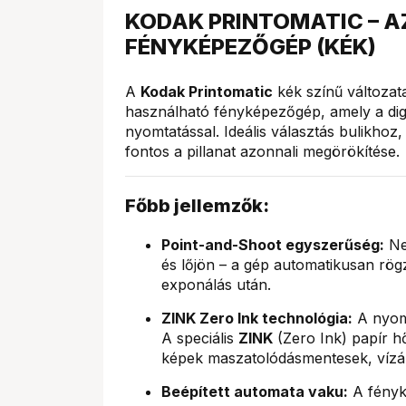
KODAK PRINTOMATIC – A
FÉNYKÉPEZŐGÉP (KÉK)
A
Kodak Printomatic
kék színű változat
használható fényképezőgép, amely a digit
nyomtatással. Ideális választás bulikhoz
fontos a pillanat azonnali megörökítése.
Főbb jellemzők:
Point-and-Shoot egyszerűség:
Nem
és lőjön – a gép automatikusan rögz
exponálás után.
ZINK Zero Ink technológia:
A nyomt
A speciális
ZINK
(Zero Ink) papír hő
képek maszatolódásmentesek, vízál
Beépített automata vaku:
A fényk