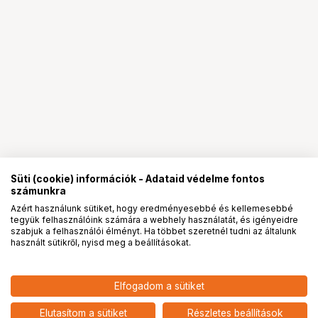
Süti (cookie) információk - Adataid védelme fontos
számunkra
Azért használunk sütiket, hogy eredményesebbé és kellemesebbé
tegyük felhasználóink számára a webhely használatát, és igényeidre
PRO
partnerségek
szabjuk a felhasználói élményt. Ha többet szeretnél tudni az általunk
használt sütikről, nyisd meg a beállításokat.
28 900
HUF
Elfogadom a sütiket
nettó: 22 756 HUF
KODAK PRINTOMATIC GREY
add
Elutasítom a sütiket
Részletes beállítások