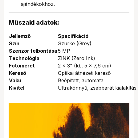
ajándékokhoz.
Műszaki adatok:
Jellemző
Specifikáció
Szín
Szürke (Grey)
Szenzor felbontása
5 MP
Technológia
ZINK (Zero Ink)
Fotóméret
2 x 3" (kb. 5 x 7,6 cm)
Kereső
Optikai átnézeti kereső
Vaku
Beépített, automata
Kivitel
Ultrakönnyű, zsebbarát kialakítás