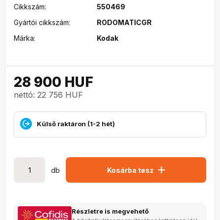
Cikkszám:
550469
Gyártói cikkszám:
RODOMATICGR
Márka:
Kodak
28 900
HUF
nettó: 22 756 HUF
Külső raktáron (1-2 hét)
add
db
Kosárba tesz
Részletre is megvehető