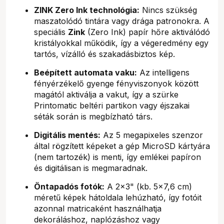
ZINK Zero Ink technológia:
Nincs szükség
maszatolódó tintára vagy drága patronokra. A
speciális
Zink
(Zero Ink) papír hőre aktiválódó
kristályokkal működik, így a végeredmény egy
tartós, vízálló és szakadásbiztos kép.
Beépített automata vaku:
Az intelligens
fényérzékelő gyenge fényviszonyok között
magától aktiválja a vakut, így a szürke
Printomatic beltéri partikon vagy éjszakai
séták során is megbízható társ.
Digitális mentés:
Az 5 megapixeles szenzor
által rögzített képeket a gép MicroSD kártyára
(nem tartozék) is menti, így emlékei papíron
és digitálisan is megmaradnak.
Öntapadós fotók:
A 2x3" (kb. 5x7,6 cm)
méretű képek hátoldala lehúzható, így fotóit
azonnal matricaként használhatja
dekoráláshoz, naplózáshoz vagy