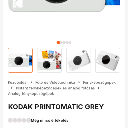
arrow_right
arrow_right
Kezdőoldal
Fotó és Videótechnika
Fényképezőgépek
arrow_right
arrow_right
Instant fényképezőgépek és analóg fotózás
Analóg fényképezőgépek
KODAK PRINTOMATIC GREY
Még nincs értékelés