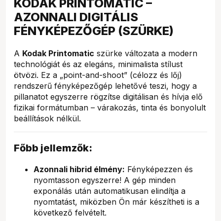
KODAK PRINTOMATIC –
AZONNALI DIGITÁLIS
FÉNYKÉPEZŐGÉP (SZÜRKE)
A
Kodak Printomatic
szürke változata a modern
technológiát és az elegáns, minimalista stílust
ötvözi. Ez a „point-and-shoot” (célozz és lőj)
rendszerű fényképezőgép lehetővé teszi, hogy a
pillanatot egyszerre rögzítse digitálisan és hívja elő
fizikai formátumban – várakozás, tinta és bonyolult
beállítások nélkül.
Főbb jellemzők:
Azonnali hibrid élmény:
Fényképezzen és
nyomtasson egyszerre! A gép minden
exponálás után automatikusan elindítja a
nyomtatást, miközben Ön már készítheti is a
következő felvételt.