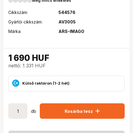
Még nincs értékelés
Cikkszám:
544576
Gyártói cikkszám:
AV3005
Márka:
ARS-IMAGO
1 690
HUF
nettó: 1 331 HUF
Külső raktáron (1-2 hét)
add
db
Kosárba tesz