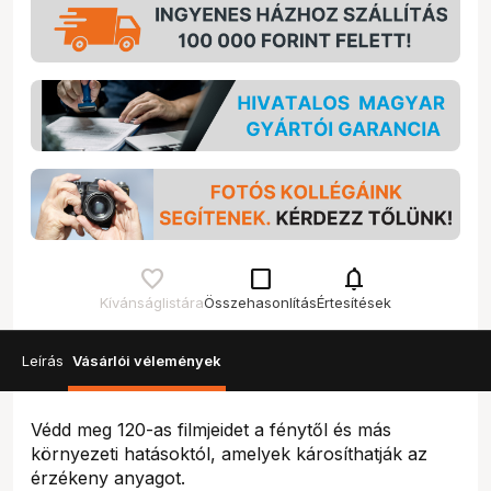
check_box_outline_blank
notifications
Kívánságlistára
Összehasonlítás
Értesítések
Leírás
Vásárlói vélemények
Védd meg 120-as filmjeidet a fénytől és más
környezeti hatásoktól, amelyek károsíthatják az
érzékeny anyagot.