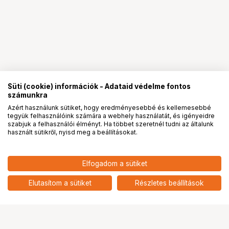
Süti (cookie) információk - Adataid védelme fontos
számunkra
Azért használunk sütiket, hogy eredményesebbé és kellemesebbé
tegyük felhasználóink számára a webhely használatát, és igényeidre
PRO
partnerségek
szabjuk a felhasználói élményt. Ha többet szeretnél tudni az általunk
használt sütikről, nyisd meg a beállításokat.
1 690
HUF
Elfogadom a sütiket
nettó: 1 331 HUF
ARS-IMAGO FILM CONTAINER
120
add
Elutasítom a sütiket
Részletes beállítások
Ugrás az oldal tetejére