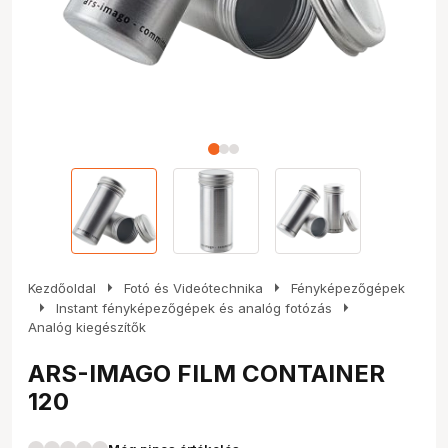
arrow_right
arrow_right
Kezdőoldal
Fotó és Videótechnika
Fényképezőgépek
arrow_right
arrow_right
Instant fényképezőgépek és analóg fotózás
Analóg kiegészítők
ARS-IMAGO FILM CONTAINER
120